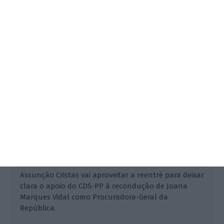
Vidal
ECO,
8 Setembro 2018
Assunção Cristas vai aproveitar a reentré para deixar
clara o apoio do CDS-PP à recondução de Joana
Marques Vidal como Procuradora-Geral da
República.