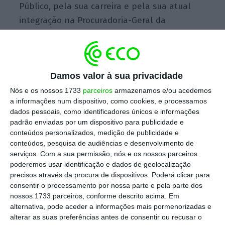
Público, pela sua carreira e pela sua atual
integração na Procuradoria-Geral da
República – isto é, no centro da magistratura
– a continuidade da linha de salvaguarda do
Estado de Direito Democrático, do combate à
Damos valor à sua privacidade
corrupção e da defesa da Justiça igual para
todos, sem condescendências ou favoritismos
Nós e os nossos 1733
parceiros
armazenamos e/ou acedemos
a informações num dispositivo, como cookies, e processamos
para com ninguém, tão dedicada e
dados pessoais, como identificadores únicos e informações
inteligentemente prosseguida por Joana
padrão enviadas por um dispositivo para publicidade e
Marques Vidal”.
conteúdos personalizados, medição de publicidade e
conteúdos, pesquisa de audiências e desenvolvimento de
serviços.
Com a sua permissão, nós e os nossos parceiros
O Presidente da República publicou ainda no
poderemos usar identificação e dados de geolocalização
site
da Presidência
uma carta que o primeiro-
precisos através da procura de dispositivos. Poderá clicar para
consentir o processamento por nossa parte e pela parte dos
ministro enviou com a proposta de Lucília
nossos 1733 parceiros, conforme descrito acima. Em
Gago
. Em que constam as razões que levaram
alternativa, pode aceder a informações mais pormenorizadas e
António Costa a propor o nome daquela
alterar as suas preferências antes de consentir ou recusar o