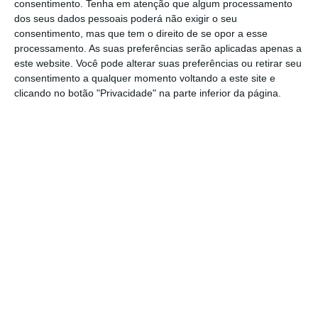
consentimento.
Tenha em atenção que algum processamento
magistrada do Ministério Público.
dos seus dados pessoais poderá não exigir o seu
“Continuidade, autonomia, separação de
consentimento, mas que tem o direito de se opor a esse
poderes, mandato longo e único e procurador-
processamento. As suas preferências serão aplicadas apenas a
este website. Você pode alterar suas preferências ou retirar seu
geral adjunto”,
no seguimento do que Carlos
consentimento a qualquer momento voltando a este site e
César havia dito que a escolha deveria recair
clicando no botão "Privacidade" na parte inferior da página.
sobre um elemento do Ministério Público.
Nessa mesma carta, António Costa defende
“o mandato do PGR deve ser longo e único”,
de modo a que possa “ser exercido com plena
liberdade relativamente a quem propõe ou
nomeie”. Para este efeito, o primeiro-ministro
invoca não só diversos “magistrados”, assim
como o Sindicato dos Magistrados do
Ministério Público e a “Comissão Europeia
para a Democracia através do Direito, órgão