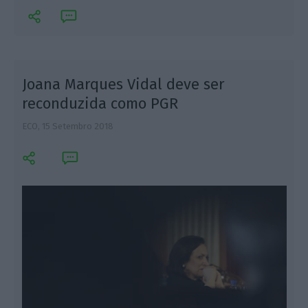
o
Joana Marques Vidal deve ser
reconduzida como PGR
ECO,
15 Setembro 2018
A