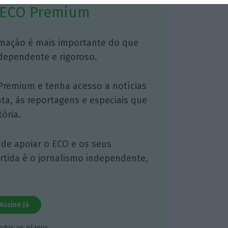
 ECO Premium
mação é mais importante do que
dependente e rigoroso.
Premium e tenha acesso a notícias
nta, às reportagens e especiais que
ória.
 de apoiar o ECO e os seus
artida é o jornalismo independente,
Assine já
todos os planos