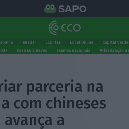
rabalho
eRadar
EContas
Local Online
Capital Verde
2027
Caso Luís Neves
Exames nacionais
Privatização d
iar parceria na
na com chineses
, avança a