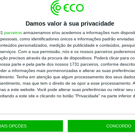
os brasileiros.
Damos valor à sua privacidade
resentado por António Mexia,
a EDP pretende
31
parceiros
armazenamos e/ou acedemos a informações num dispositi
lhões de euros em Portugal e em Espanha
. Além
essoais, como identificadores únicos e informações padrão enviadas 
 mais quatro mil milhões de euros com a
conteúdos personalizados, medição de publicidade e conteúdos, pesqui
serviços.
Com a sua permissão, nós e os nossos parceiros poderemos 
 de posições maioritárias em parques eólicos
ção precisos através da procura de dispositivos. Poderá clicar para co
resa.
Isto para apoiar a expansão da gigante
ossa parte e pela parte dos nossos 1731 parceiros, conforme descrit
eder a informações mais pormenorizadas e alterar as suas preferência
librar as suas contas.
timento.
Tenha em atenção que algum processamento dos seus dados
nsentimento, mas que tem o direito de se opor a esse processamento. A
as a este website. Você pode alterar suas preferências ou retirar seu
tando a este site e clicando no botão "Privacidade" na parte inferior 
https://eco.sapo.pt/2019/03/13/edp-podera-criar-parceria-na-america-latina-com-chineses-se-opa-falhar-avanca-a-reuters/
Copiar
AIS OPÇÕES
CONCORDO