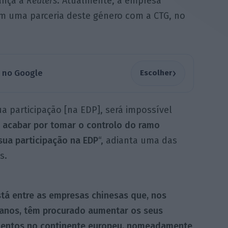
vança a
Reuters
. Atualmente, a empresa
om uma parceria deste género com a CTG, no
›
a no Google
Escolher
a participação [na EDP], será impossível
 acabar por tomar o controlo do ramo
 sua participação na EDP
“, adianta uma das
s.
tá entre as empresas chinesas que, nos
 anos, têm procurado aumentar os seus
mentos no continente europeu, nomeadamente