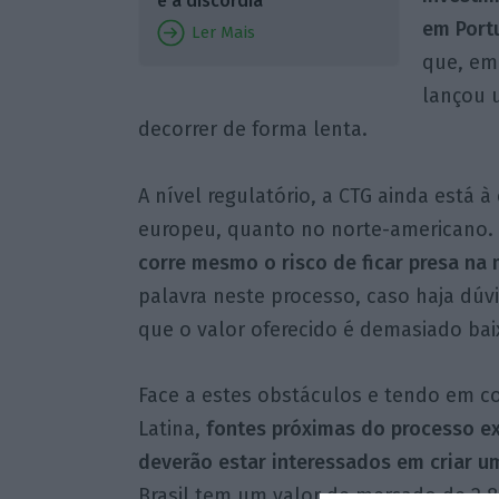
é a discórdia
em Portu
Ler Mais
que, em
lançou 
decorrer de forma lenta.
A nível regulatório, a CTG ainda está à
europeu, quanto no norte-americano. 
corre mesmo o risco de ficar presa na
palavra neste processo, caso haja dúv
que o valor oferecido é demasiado bai
Face a estes obstáculos e tendo em c
Latina,
fontes próximas do processo ex
deverão estar interessados em criar 
Brasil tem um valor de mercado de 2,8