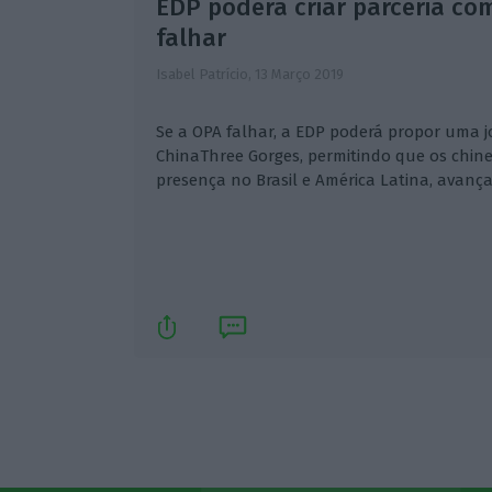
EDP poderá criar parceria co
falhar
Isabel Patrício,
13 Março 2019
Se a OPA falhar, a EDP poderá propor uma j
ChinaThree Gorges, permitindo que os chi
presença no Brasil e América Latina, avança