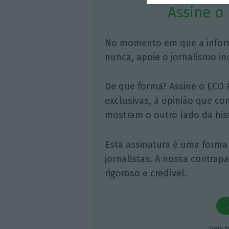
Assine o
No momento em que a infor
nunca, apoie o jornalismo in
De que forma? Assine o ECO 
exclusivas, à opinião que co
mostram o outro lado da hist
Esta assinatura é uma forma
jornalistas. A nossa contrap
rigoroso e credível.
Veja 