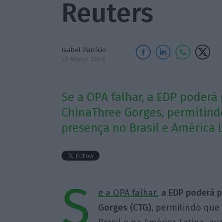
Reuters
Isabel Patrício
13 Março 2019
Se a OPA falhar, a EDP poderá
ChinaThree Gorges, permitin
presença no Brasil e América 
S
e a OPA falhar
,
a EDP poderá 
Gorges (CTG),
permitindo que 