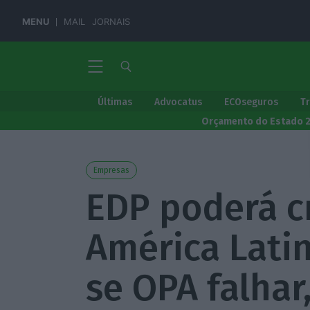
MENU
MAIL
JORNAIS
Últimas
Advocatus
ECOseguros
T
Orçamento do Estado 
Empresas
EDP poderá cr
América Lati
se OPA falhar