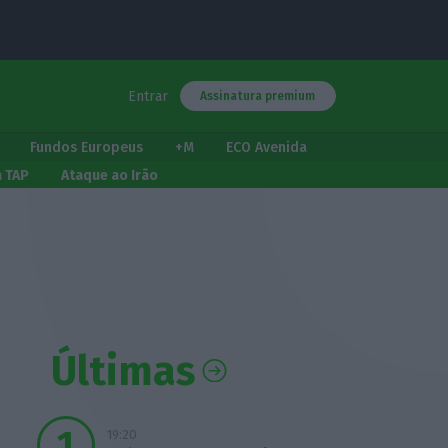
Entrar
Assinatura premium
Fundos Europeus
+M
ECO Avenida
a TAP
Ataque ao Irão
Últimas
19:20