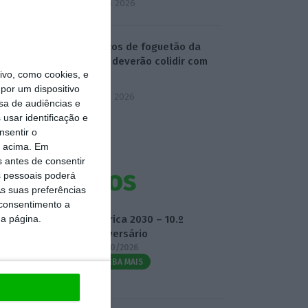
4 Agosto 2026
Destroços de foguetão da
SpaceX deverão colidir com
vo, como cookies, e
Lua
por um dispositivo
5 Agosto 2026
sa de audiências e
usar identificação e
nsentir o
o acima. Em
s antes de consentir
Eventos
 pessoais poderá
s suas preferências
 consentimento a
da página.
Fábrica 2030 – 10.º
Aniversário
14/10/2026
SAIBA MAIS