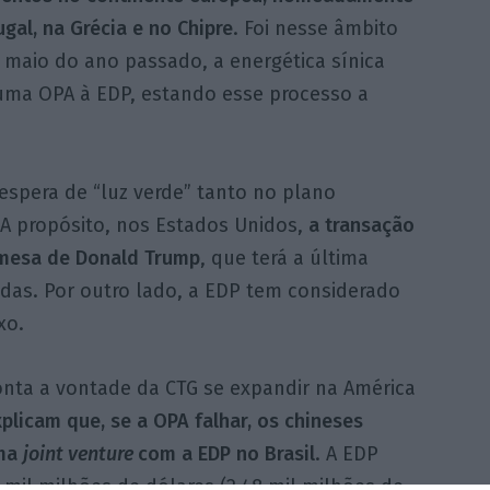
gal, na Grécia e no Chipre
. Foi nesse âmbito
 maio do ano passado, a energética sínica
uma OPA à EDP, estando esse processo a
 espera de “luz verde” tanto no plano
A propósito, nos Estados Unidos,
a transação
 mesa de Donald Trump
, que terá a última
idas. Por outro lado, a EDP tem considerado
xo.
onta a vontade da CTG se expandir na América
plicam que, se a OPA falhar, os chineses
uma
joint venture
com a EDP no Brasil
. A EDP
 mil milhões de dólares (2,48 mil milhões de