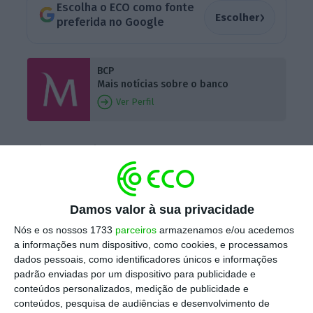
Escolha o ECO como fonte
›
Escolher
preferida no Google
BCP
Mais notícias sobre o banco
Ver Perfil
Foi uma subida num degrau, de “Ba3” para
“Ba2”, que foi promovida esta segunda-feira
pela Moody’s relativamente ao
rating
da
dívida sénior do BCP. Também o
rating
dos
Damos valor à sua privacidade
depósitos foi aumentado de “Ba3” para “Ba1”,
Nós e os nossos 1733
parceiros
armazenamos e/ou acedemos
a informações num dispositivo, como cookies, e processamos
tratando-se de uma subida de dois níveis,
dados pessoais, como identificadores únicos e informações
revelou a agência norte-americana.
padrão enviadas por um dispositivo para publicidade e
conteúdos personalizados, medição de publicidade e
conteúdos, pesquisa de audiências e desenvolvimento de