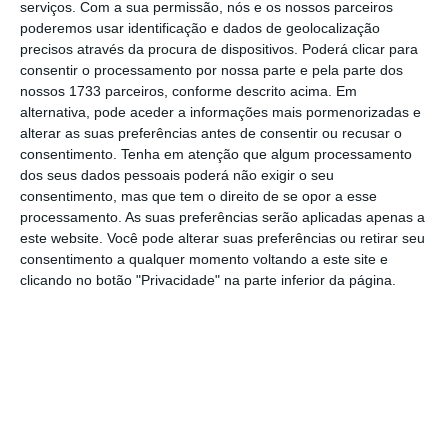
serviços.
Com a sua permissão, nós e os nossos parceiros
“A ação de
rating
de hoje reflete a melhoria
poderemos usar identificação e dados de geolocalização
do perfil de crédito do BCP, mediante
a
precisos através da procura de dispositivos. Poderá clicar para
redução significativa do volume de ativos
consentir o processamento por nossa parte e pela parte dos
nossos 1733 parceiros, conforme descrito acima. Em
problemáticos
e
o reforço das métricas de
alternativa, pode aceder a informações mais pormenorizadas e
rentabilidade doméstica
face aos níveis
alterar as suas preferências antes de consentir ou recusar o
fracos, assim como a expectativa da Moody’s
consentimento.
Tenha em atenção que algum processamento
dos seus dados pessoais poderá não exigir o seu
de que os fundamentais financeiros do banco
consentimento, mas que tem o direito de se opor a esse
vão registar progressos adicional em 2019″,
processamento. As suas preferências serão aplicadas apenas a
explicam os analistas da Moody’s.
este website. Você pode alterar suas preferências ou retirar seu
consentimento a qualquer momento voltando a este site e
clicando no botão "Privacidade" na parte inferior da página.
BCP lucra 301,1 milhões. Vai dar 10% em dividendos
Ler Mais
“A melhoria do
rating
também foi
desencadeada pela expectativa da Moody’s