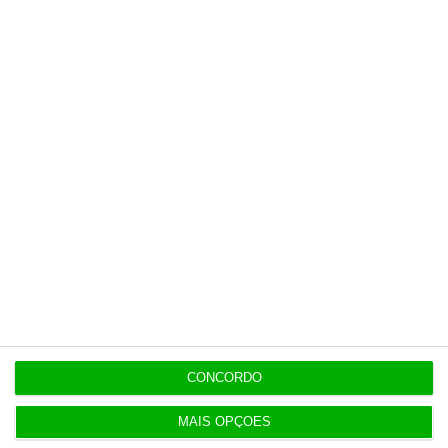
Últimas
15:17
Polícia espanhola já pede passaporte a viajantes
de Itália
14:22
Honda HR-V: a razão vence a moda no trânsito e
nas férias
12:34
Eclipse. Dos óculos grátis aos telescópios de 12
CONCORDO
mil euros
MAIS OPÇÕES