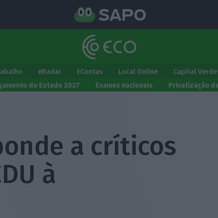
rabalho
eRadar
EContas
Local Online
Capital Verde
çamento do Estado 2027
Exames nacionais
Privatização d
onde a críticos
CDU à