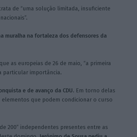
rata de “uma solução limitada, insuficiente
nacionais”.
na muralha na fortaleza dos defensores da
que as europeias de 26 de maio, “a primeira
 particular importância.
onquista e de avanço da CDU
. Em torno delas
se elementos que podem condicionar o curso
 de 200” independentes presentes entre as
 deste domingo,
Jerónimo de Sousa pediu a