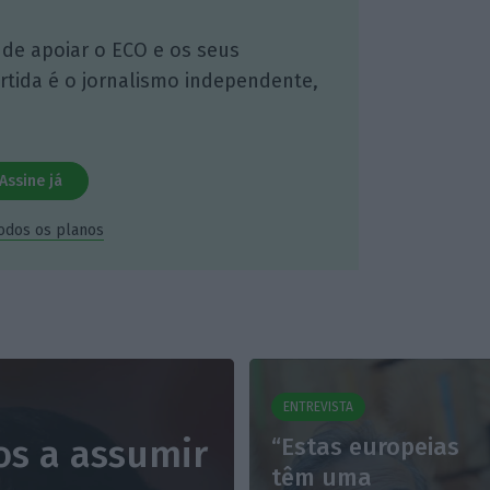
 de apoiar o ECO e os seus
artida é o jornalismo independente,
Assine já
todos os planos
ENTREVISTA
s a assumir
“Estas europeias
têm uma