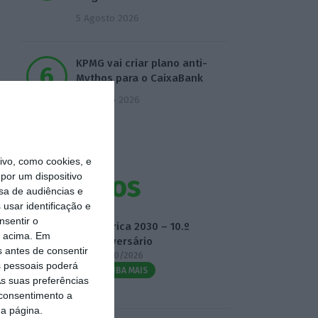
5 Agosto 2026
KPMG vai criar plano anti-
Mythos para o CaixaBank
6 Agosto 2026
vo, como cookies, e
Eventos
por um dispositivo
sa de audiências e
usar identificação e
nsentir o
Fábrica 2030 – 10.º
o acima. Em
Aniversário
s antes de consentir
14/10/2026
 pessoais poderá
SAIBA MAIS
s suas preferências
 consentimento a
da página.