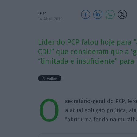
Lusa
14 Abril 2019
Líder do PCP falou hoje para
CDU” que consideram que a 'g
“limitada e insuficiente” par
O
secretário-geral do PCP, J
a atual solução política, ain
“abrir uma fenda na muralha 