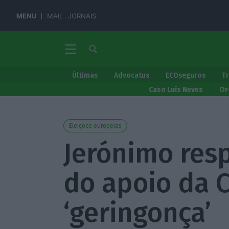
MENU
MAIL
JORNAIS
Últimas
Advocatus
ECOseguros
T
Caso Luís Neves
Or
Eleições europeias
Jerónimo resp
do apoio da 
‘geringonça’