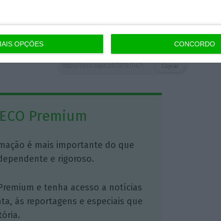
eculação bolsista o futuro de milhares de
AIS OPÇÕES
CONCORDO
https://eco.sapo.pt/2019/04/14/jeronimo-responde-a-criticos-do-apoio-da-cdu-a-geringonca/
Copiar
 ECO Premium
mação é mais importante do que
dependente e rigoroso.
Premium e tenha acesso a notícias
nta, às reportagens e especiais que
ória.