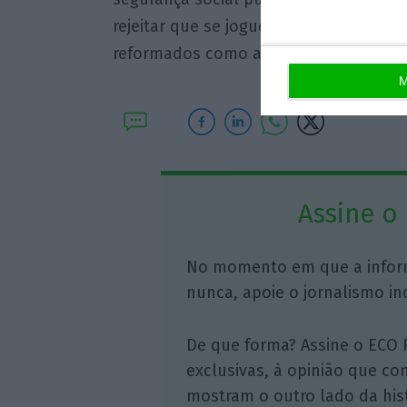
rejeitar que se jogue na roleta da esp
reformados como a CDU”, apontou.
M
Assine o
No momento em que a infor
nunca, apoie o jornalismo in
De que forma? Assine o ECO 
exclusivas, à opinião que co
mostram o outro lado da hist