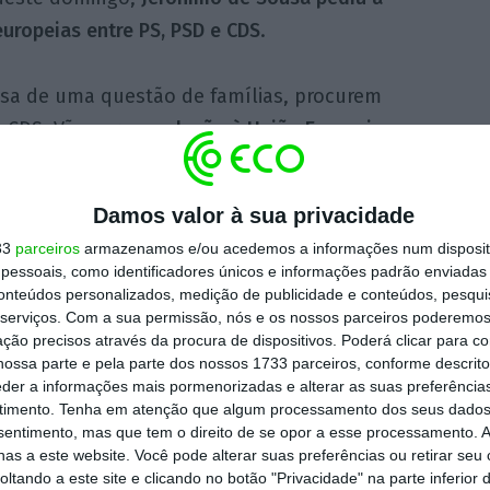
uropeias entre PS, PSD e CDS
.
usa de uma questão de famílias, procurem
e CDS. Vão ver
em relação à União Europeia, ao
ómica e à união bancária: pode-se concluir
sou.
Damos valor à sua privacidade
33
parceiros
armazenamos e/ou acedemos a informações num dispositi
opeias,
João Ferreira
, considerou que a
essoais, como identificadores únicos e informações padrão enviadas 
Europeia, há 33 anos, “fechou portas” que
conteúdos personalizados, medição de publicidade e conteúdos, pesqui
serviços.
Com a sua permissão, nós e os nossos parceiros poderemos 
itiu também uma leitura nacional do sufrágio
ção precisos através da procura de dispositivos. Poderá clicar para co
ossa parte e pela parte dos nossos 1733 parceiros, conforme descrit
eder a informações mais pormenorizadas e alterar as suas preferência
timento.
Tenha em atenção que algum processamento dos seus dados
turo da segurança social e das pensões aquilo
nsentimento, mas que tem o direito de se opor a esse processamento. A
a aos que querem desviar recursos da
as a este website. Você pode alterar suas preferências ou retirar seu
tando a este site e clicando no botão "Privacidade" na parte inferior 
de pensões privados, como PS, PSD e CDS, ou