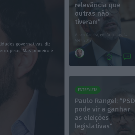
relevância que
outras não
tiveram”
Vasco Gandra, em Bruxelas,
14
Abril 2019
dades governativas, diz
 europeias. Mas primeiro é
ENTREVISTA
Paulo Rangel: “PS
pode vir a ganhar
as eleições
legislativas”