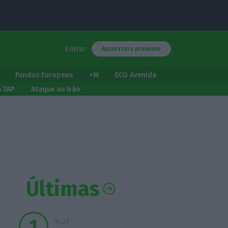
Entrar
Assinatura premium
Fundos Europeus
+M
ECO Avenida
a TAP
Ataque ao Irão
Últimas
14:22