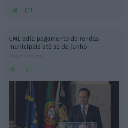
CML adia pagamento de rendas
municipais até 30 de junho
Lusa,
24 Março 2020
L