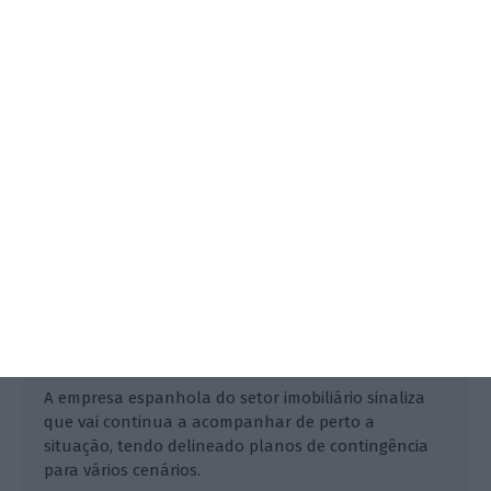
Merlin: Impacto do coronavírus nas
rendas será menos de 10%
Mariana Espírito Santo,
19 Março 2020
A empresa espanhola do setor imobiliário sinaliza
que vai continua a acompanhar de perto a
situação, tendo delineado planos de contingência
para vários cenários.