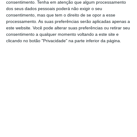
consentimento.
Tenha em atenção que algum processamento
atividades que estão obrigadas a encerrar e
dos seus dados pessoais poderá não exigir o seu
consentimento, mas que tem o direito de se opor a esse
as que podem abrir” se aqui o quiserem. Por
processamento. As suas preferências serão aplicadas apenas a
exemplo, no Almada Fórum, lojas como os
este website. Você pode alterar suas preferências ou retirar seu
supermercados continuam a sua atividade, e
consentimento a qualquer momento voltando a este site e
clicando no botão "Privacidade" na parte inferior da página.
outras como grandes cadeias têxteis
continuam a vender
online.
Tudo isso será
tido em conta.
“Não estamos a falar de dar
carências cegas a todos, mas às atividades
que são diretamente impactadas pela
obrigações do encerramento. Teremos muito
cuidado na análise”
, afirmou o diretor-geral.
Merlin: Impacto do coronavírus nas rendas será
menos de 10%
Ler Mais