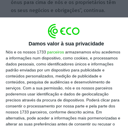
ónus para cima de nós e os proprietários têm
os seus negócios e obrigações”, continua.
“Naturalmente, dentro da nossa política
comercial, teremos algumas concessões aos
Damos valor à sua privacidade
lojistas e operadores que mais precisam”
,
Nós e os nossos 1733
parceiros
armazenamos e/ou acedemos
disse João Cristina, detalhando que isso inclui
a informações num dispositivo, como cookies, e processamos
“todos os espaços com uso comercial ou
dados pessoais, como identificadores únicos e informações
padrão enviadas por um dispositivo para publicidade e
retalho”. Em território nacional, estão
conteúdos personalizados, medição de publicidade e
abrangidos o Almada Fórum e “cerca de dez
conteúdos, pesquisa de audiências e desenvolvimento de
lojas de rua” espalhadas pela capital, como
serviços.
Com a sua permissão, nós e os nossos parceiros
poderemos usar identificação e dados de geolocalização
por exemplo no Parque das Nações.
precisos através da procura de dispositivos. Poderá clicar para
consentir o processamento por nossa parte e pela parte dos
Mas, a haver uma suspensão das rendas, esse
nossos 1733 parceiros, conforme descrito acima. Em
alternativa, pode aceder a informações mais pormenorizadas e
processo será feito após uma análise “caso a
alterar as suas preferências antes de consentir ou recusar o
caso”. Isto é, a Merlin vai analisar “quais as