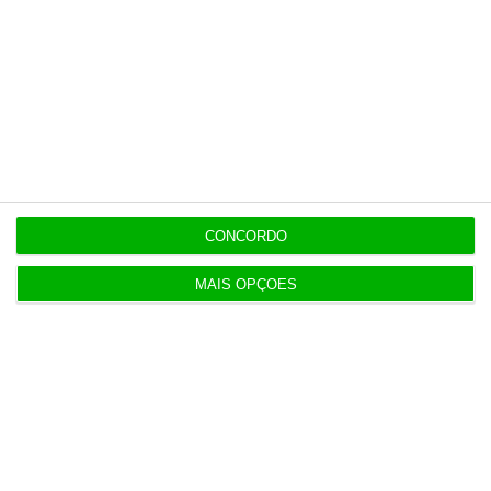
inicialmente anunciou — levaram o ministro
da Economia a admitir que se
tinham
defraudado as expectativas das empresas.
Empresas podem acumular lay-offs, mas regras são
diferentes
Ler Mais
CONCORDO
MAIS OPÇÕES
https://eco.sapo.pt/2020/07/03/empresas-que-pecam-apoio-a-retoma-pos-lay-off-vao-ter-resposta-em-10-dias/
Copiar
Assine o ECO Premium