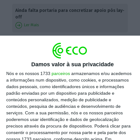
Ainda falta portaria para concretizar apoio pós lay-
off
Ler Mais
O
decreto-lei
que definiu as regras do
lay-off
simplificado determinava, além disso, a
criação de um
incentivo financeiro
Damos valor à sua privacidade
extraordinária à normalização da atividade
, a
Nós e os nossos 1733
parceiros
armazenamos e/ou acedemos
ser pago às empresa no momento em que
a informações num dispositivo, como cookies, e processamos
dados pessoais, como identificadores únicos e informações
saíssem do
lay-off
simplificado.
padrão enviadas por um dispositivo para publicidade e
conteúdos personalizados, medição de publicidade e
O apoio equivalia, originalmente, a um salário
conteúdos, pesquisa de audiências e desenvolvimento de
serviços.
Com a sua permissão, nós e os nossos parceiros
mínimo
(635 euros) por trabalhador, mas
poderemos usar identificação e dados de geolocalização
entretanto foi revisto, prevendo-se que as
precisos através da procura de dispositivos. Poderá clicar para
empresas possam escolher uma de duas
consentir o processamento por nossa parte e pela parte dos
nossos 1733 parceiros, conforme descrito acima. Em