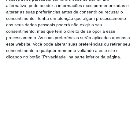
modalidades: ou recebem
um salário mínimo
alternativa, pode aceder a informações mais pormenorizadas e
por trabalhador
que saia do
lay-off
alterar as suas preferências antes de consentir ou recusar o
simplificado, pago de
uma só vez
; ou recebem
consentimento.
Tenha em atenção que algum processamento
dos seus dados pessoais poderá não exigir o seu
duas vezes o salário mínimo
por cada
consentimento, mas que tem o direito de se opor a esse
trabalhador que saia do
lay-off
simplificado,
processamento. As suas preferências serão aplicadas apenas a
mas de
modo faseado ao longo de seis meses.
este website. Você pode alterar suas preferências ou retirar seu
consentimento a qualquer momento voltando a este site e
clicando no botão "Privacidade" na parte inferior da página.
No referido projeto de portaria, o Ministério
do Trabalho detalha que este incentivo é
concedido após a cessação do
lay-off
simplificado ou do plano extraordinário de
formação
— ou seja, este apoio não está
disponível para as empresas que
recorreram
ao
lay-o
ff
tradicional
–, sendo considerado
para esse fim o “primeiro dia depois do último
mês” da aplicação dos regimes em questão.