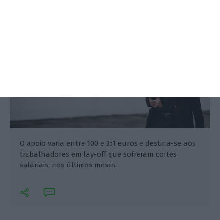
O apoio varia entre 100 e 351 euros e destina-se aos
trabalhadores em lay-off que sofreram cortes
salariais, nos últimos meses.