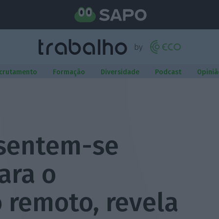
crutamento
Formação
Diversidade
Podcast
Opiniã
sentem-se
ara o
 remoto, revela