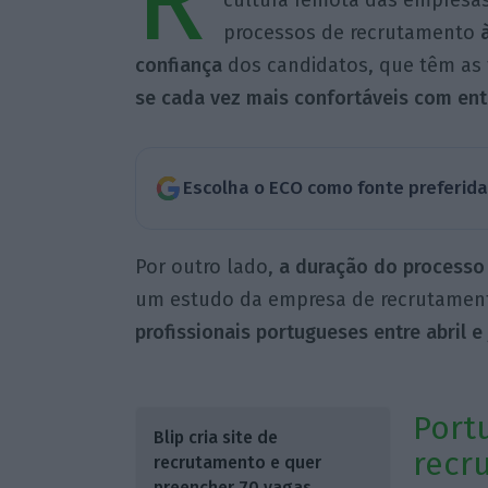
R
cultura remota das empresas
processos de recrutamento
à
confiança
dos candidatos, que têm as 
se cada vez mais confortáveis com entr
Escolha o ECO como fonte preferid
Por outro lado,
a duração do processo 
um estudo da empresa de recrutament
profissionais portugueses entre abril e
Port
Blip cria site de
recr
recrutamento e quer
preencher 70 vagas