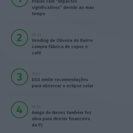
Praias com “impactos
significativos” devido ao mau
tempo
20:24
Vending de Oliveira do Bairro
compra fábrica de copos e
café
19:52
DGS emite recomendações
para observar o eclipse solar
19:20
Amigo de Neves também fez
obra para diretor financeiro
da PJ