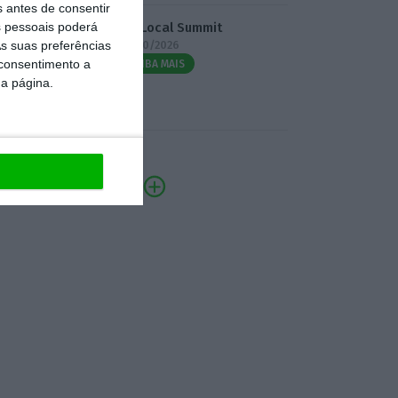
s antes de consentir
 pessoais poderá
3.º Local Summit
s suas preferências
07/10/2026
 consentimento a
SAIBA MAIS
da página.