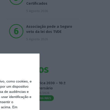
Certificados
5 Agosto 2026
Associação pede a Seguro
veto da lei dos TVDE
5 Agosto 2026
Eventos
vo, como cookies, e
Fábrica 2030 – 10.º
por um dispositivo
Aniversário
sa de audiências e
14/10/2026
usar identificação e
SAIBA MAIS
nsentir o
o acima. Em