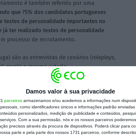
rutamento é também referido por uma
ndo que 75% dos candidatos portugueses
 e testes de personalidade importantes no
 já ter realizado testes de personalidade
um processo de recrutamento.
al são as entrevistas de cenários (
roleplays
,
os), revela o mesmo estudo.
longas
Damos valor à sua privacidade
31
parceiros
armazenamos e/ou acedemos a informações num dispositi
uração dos processos de recrutamento
,
o
essoais, como identificadores únicos e informações padrão enviadas 
 de metade,
52%, considera que a duração
conteúdos personalizados, medição de publicidade e conteúdos, pesqui
serviços.
Com a sua permissão, nós e os nossos parceiros poderemos 
asiado longa
.
ção precisos através da procura de dispositivos. Poderá clicar para co
ossa parte e pela parte dos nossos 1731 parceiros, conforme descrit