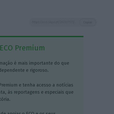
https://eco.sapo.pt/2020/11/12/portugueses-sentem-se-preparados-para-o-recrutamento-remoto-revela-estudo/
Copiar
 ECO Premium
mação é mais importante do que
dependente e rigoroso.
Premium e tenha acesso a notícias
nta, às reportagens e especiais que
ória.
 de apoiar o ECO e os seus