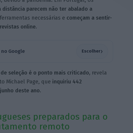
, devido à pandemia. Em Portugal, os
 distância parecem não ter abalado a
ferramentas necessárias e
começam a sentir-
evistas online.
›
a no Google
Escolher
de seleção é o ponto mais criticado,
revela
o Michael Page, que
inquiriu 442
 junho deste ano.
ugueses preparados para o
utamento remoto