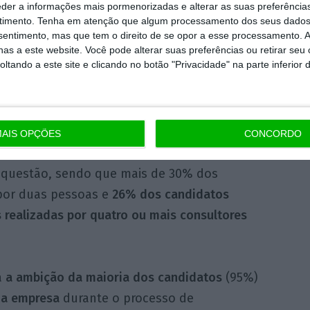
 candidatos refere que o
período de duração
eder a informações mais pormenorizadas e alterar as suas preferência
timento.
Tenha em atenção que algum processamento dos seus dados
revistas decorre entre duas semanas e um
nsentimento, mas que tem o direito de se opor a esse processamento. A
% refere o prazo inferior a duas semanas
as a este website. Você pode alterar suas preferências ou retirar seu
tando a este site e clicando no botão "Privacidade" na parte inferior 
rminar o processo. Quanto ao número de
tas necessárias para se candidatar a um
 ou trabalho,
quase metade (49%) refere que
 realizar três entrevistas.
AIS OPÇÕES
CONCORDO
 questão, sendo que mais de 30% dos
 por duas pessoas e
26% dos candidatos
s realizadas por quatro ou mais consultores
a
a ambição da maioria dos candidatos
(95%)
da empresa
durante o processo de