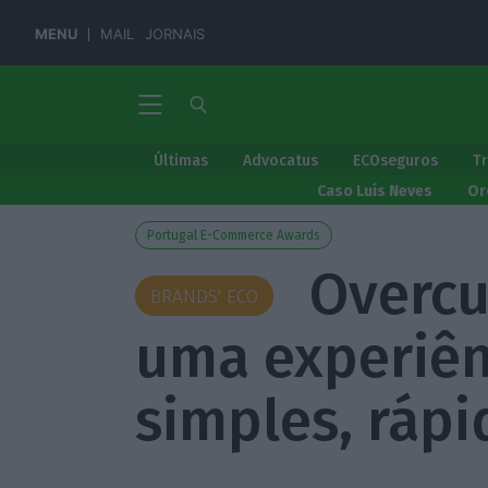
MENU
MAIL
JORNAIS
Últimas
Advocatus
ECOseguros
T
Caso Luís Neves
Or
Portugal E-Commerce Awards
Overcu
BRANDS' ECO
uma experiên
simples, rápi