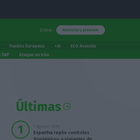
Entrar
Assinatura premium
Fundos Europeus
+M
ECO Avenida
a TAP
Ataque ao Irão
Últimas
7 Agosto 2026
Espanha repõe controlos
fronteiriços a viajantes de