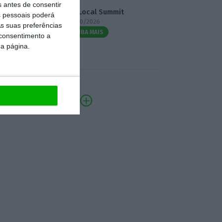
s antes de consentir
3.º Local Summit
 pessoais poderá
07/10/2026
s suas preferências
SAIBA MAIS
 consentimento a
da página.