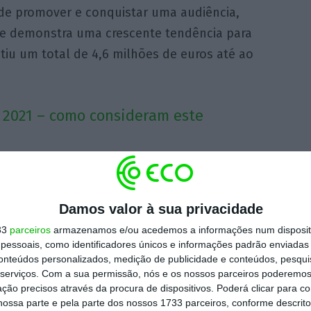
 de promover e conquistar uma audiência,
ue demonstra uma crescente tendência para
tiu um total de 4,6 milhões de euros até ao
 2021 – como consideram este
 devido ao contexto de pandemia que
o é importante para todos os negócios, e é
Damos valor à sua privacidade
 consciência da importância da presença
33
parceiros
armazenamos e/ou acedemos a informações num dispositi
tos consumidores tenham tomado contacto
essoais, como identificadores únicos e informações padrão enviadas 
rónico. 2021 e 2022 serão anos em que será
conteúdos personalizados, medição de publicidade e conteúdos, pesqui
 abrupto, desafiar e afinar estes novos
serviços.
Com a sua permissão, nós e os nossos parceiros poderemos 
ção precisos através da procura de dispositivos. Poderá clicar para co
ar de ajuda especializada.
ossa parte e pela parte dos nossos 1733 parceiros, conforme descrit