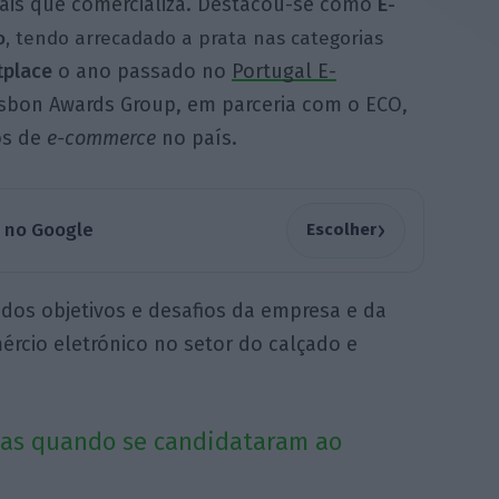
nais que comercializa. Destacou-se como
E
-
o
, tendo arrecadado a prata nas categorias
tplace
o ano passado no
Portugal E-
Lisbon Awards Group, em parceria com o ECO,
os de
e-commerce
no país.
›
a no Google
Escolher
 dos objetivos e desafios da empresa e da
ércio eletrónico no setor do calçado e
vas quando se candidataram ao