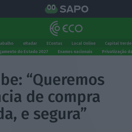
rabalho
eRadar
EContas
Local Online
Capital Verde
çamento do Estado 2027
Exames nacionais
Privatização d
be: “Queremos
cia de compra
da, e segura”