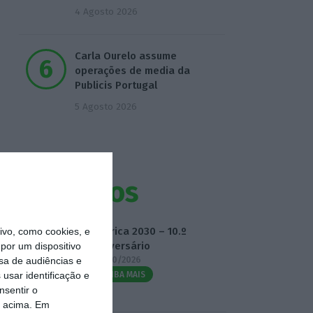
4 Agosto 2026
Carla Ourelo assume
operações de media da
Publicis Portugal
5 Agosto 2026
Eventos
Fábrica 2030 – 10.º
vo, como cookies, e
Aniversário
por um dispositivo
14/10/2026
sa de audiências e
usar identificação e
SAIBA MAIS
nsentir o
o acima. Em