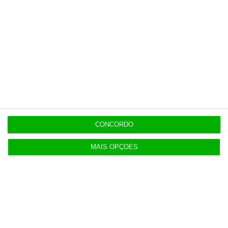
independente, rigoroso e credível.
Assine já
Veja todos os planos
CONCORDO
Últimas
MAIS OPÇÕES
12:20
Salários acima dos 3 mil euros quadruplicam numa
década
12:13