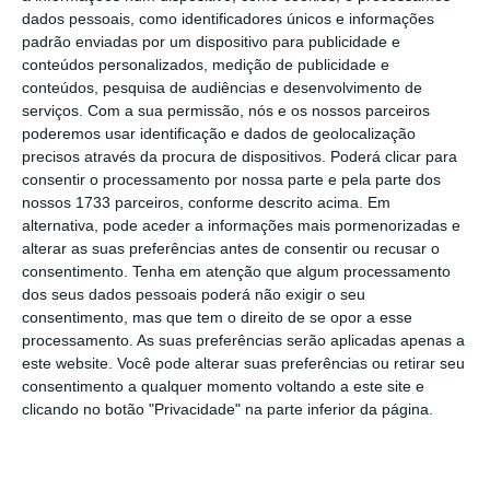
negócio de logística e distribuição de
dados pessoais, como identificadores únicos e informações
produtos alimentares em
padrão enviadas por um dispositivo para publicidade e
temperatura controlada.”
conteúdos personalizados, medição de publicidade e
conteúdos, pesquisa de audiências e desenvolvimento de
Vítor Figueiredo
CEO da Zolve
serviços.
Com a sua permissão, nós e os nossos parceiros
poderemos usar identificação e dados de geolocalização
precisos através da procura de dispositivos. Poderá clicar para
Em paralelo, o até agora diretor-geral
consentir o processamento por nossa parte e pela parte dos
(Alberto Sancho) e a diretora de rede (Rosa
nossos 1733 parceiros, conforme descrito acima. Em
Martínez) do
grupo Logifrio, que conta com um
alternativa, pode aceder a informações mais pormenorizadas e
alterar as suas preferências antes de consentir ou recusar o
total de 29 delegações com uma capacidade
consentimento.
Tenha em atenção que algum processamento
superior a 405 mil m3
, adquiriram uma
dos seus dados pessoais poderá não exigir o seu
participação na Zolve. Os dois executivos
consentimento, mas que tem o direito de se opor a esse
processamento. As suas preferências serão aplicadas apenas a
mantêm assim os cargos e passam a integrar
este website. Você pode alterar suas preferências ou retirar seu
a administração da empresa portuguesa, que
consentimento a qualquer momento voltando a este site e
até janeiro deste ano se chamava Greenyard
clicando no botão "Privacidade" na parte inferior da página.
Logistics Portugal.