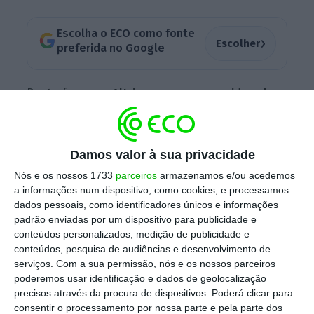
Escolha o ECO como fonte
›
Escolher
preferida no Google
Desta forma, a
Altri passa a ser considerada
uma “Empresa de Baixo Risco
ESG
” para
investidores, comunicou ao mercado.
Abaixo
da fasquia dos 20 pontos, a empresas passou
Damos valor à sua privacidade
então de uma avaliação
“Médio Risco ESG”
Nós e os nossos 1733
parceiros
armazenamos e/ou acedemos
para “Baixo Risco ESG”, estando já entre as
a informações num dispositivo, como cookies, e processamos
dados pessoais, como identificadores únicos e informações
melhores empresas desta indústria.
padrão enviadas por um dispositivo para publicidade e
conteúdos personalizados, medição de publicidade e
conteúdos, pesquisa de audiências e desenvolvimento de
“A
Altri
está comprometida com a
serviços.
Com a sua permissão, nós e os nossos parceiros
poderemos usar identificação e dados de geolocalização
sustentabilidade, trabalhando todos os dias
precisos através da procura de dispositivos. Poderá clicar para
na implementação de medidas que lhe
consentir o processamento por nossa parte e pela parte dos