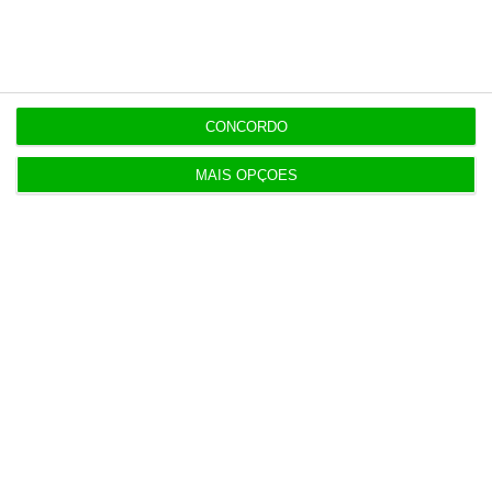
Populares
CONCORDO
MAIS OPÇÕES
IA: Europa quer tornar-se competitiva e reduzir
dependência
4 Agosto 2026
Ampliação da pista da ilha do Pico orçada em 24
milhões
4 Agosto 2026
UE envia mais 1,4 mil milhões de juros russos para
Ucrânia
5 Agosto 2026