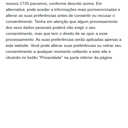
permitam dar resposta aos riscos associados
nossos 1733 parceiros, conforme descrito acima. Em
alternativa, pode aceder a informações mais pormenorizadas e
ao
ESG
.
Este resultado, que nos coloca como
alterar as suas preferências antes de consentir ou recusar o
uma empresa de ‘Baixo Risco
ESG
’, é a prova
consentimento.
Tenha em atenção que algum processamento
desse trabalho, sendo também a confirmação
dos seus dados pessoais poderá não exigir o seu
consentimento, mas que tem o direito de se opor a esse
que vamos no caminho certo”,
diz o CEO,
José
processamento. As suas preferências serão aplicadas apenas a
de Pina.
este website. Você pode alterar suas preferências ou retirar seu
consentimento a qualquer momento voltando a este site e
clicando no botão "Privacidade" na parte inferior da página.
O
ESG Risk
Ratings da
Sustainalytics
, da
Morningstar
, mede o desempenho das
empresas em termos de sustentabilidade
através da avaliação da exposição destas aos
riscos do
ESG
,
sejam ambientais, sociais ou de
governance
, mas também da análise à forma
como estes riscos são geridos.
A Sustainalytics coloca ainda a Altri em 15.º