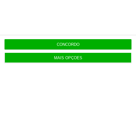
diretor
7 Agosto 2026
Diretor financeiro da PJ nega obra feita por amigo
de Neves
CONCORDO
MAIS OPÇÕES
Populares
Perdoai-lhes, São “Nossos”
3 Agosto 2026
Dívida pública sobe para 93% do PIB no segundo