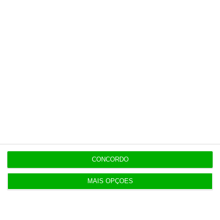
especiais que mostram o outro lado da
história.
Esta assinatura é uma forma de apoiar
o ECO e os seus jornalistas. A nossa
contrapartida é o jornalismo
independente, rigoroso e credível.
Assine já
Veja todos os planos
CONCORDO
MAIS OPÇÕES