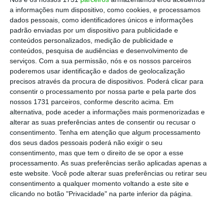
pessoas nessa situação,
menos 21.279 do que
a informações num dispositivo, como cookies, e processamos
no último
balanço
.
dados pessoais, como identificadores únicos e informações
padrão enviadas por um dispositivo para publicidade e
conteúdos personalizados, medição de publicidade e
Já o número de
recuperados
em Portugal
conteúdos, pesquisa de audiências e desenvolvimento de
desde o início da pandemia
cresceu para
serviços.
Com a sua permissão, nós e os nossos parceiros
poderemos usar identificação e dados de geolocalização
2.626.
220
. Destes,
36.710
recuperaram da
precisos através da procura de dispositivos. Poderá clicar para
doença, nas últimas
24 horas
.
consentir o processamento por nossa parte e pela parte dos
nossos 1731 parceiros, conforme descrito acima. Em
alternativa, pode aceder a informações mais pormenorizadas e
O boletim da DGS dá conta também que
alterar as suas preferências antes de consentir ou recusar o
morreram
51 pessoas infetadas
, desde o
consentimento.
Tenha em atenção que algum processamento
último balanço:
19 no Norte
, 13 em Lisboa e
dos seus dados pessoais poderá não exigir o seu
consentimento, mas que tem o direito de se opor a esse
Vale do Tejo, sete no Centro, cinco no Algarve,
processamento. As suas preferências serão aplicadas apenas a
quatro no Alentejo, duas nos Açores e uma na
este website. Você pode alterar suas preferências ou retirar seu
Madeira.
Tal
significa que Portugal já registou
consentimento a qualquer momento voltando a este site e
clicando no botão "Privacidade" na parte inferior da página.
20.759 óbitos desde o arranque da crise
pandémica.