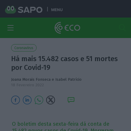
MENU
Coronavírus
Há mais 15.482 casos e 51 mortes
por Covid-19
Joana Morais Fonseca
e
Isabel Patrício
18 Fevereiro 2022
O boletim desta sexta-feira dá conta de
15.482 novos casos de Covid-19. Morreram