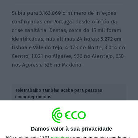
Subiu para
3.163.869
o número de infeções
confirmadas em Portugal desde o início da
crise sanitária. Destas, cerca de 15 mil foram
identificadas, nas últimas 24 horas:
5.272 em
Lisboa e Vale do Tejo
, 4.073 no Norte, 3.014 no
Centro, 1.021 no Algarve, 926 no Alentejo, 650
nos Açores e 526 na Madeira.
Teletrabalho também acaba para pessoas
imunodeprimidas
Ler Mais
Por outro lado, o número de casos
Damos valor à sua privacidade
atualmente
ativos
desceu
. Há agora 516.890
Nós e os nossos 1731
parceiros
armazenamos e/ou acedemos