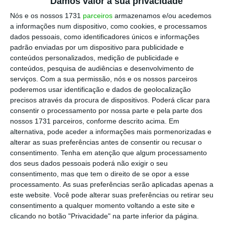
Damos valor à sua privacidade
flagrante o Princípio da Capacidade
Nós e os nossos 1731
parceiros
armazenamos e/ou acedemos
Contributiva, da Proporcionalidade e da
a informações num dispositivo, como cookies, e processamos
Igualdade”
,
lê-se no projeto de lei do BE.
dados pessoais, como identificadores únicos e informações
padrão enviadas por um dispositivo para publicidade e
conteúdos personalizados, medição de publicidade e
Também para a Ordem dos Advogados
não é
conteúdos, pesquisa de audiências e desenvolvimento de
“concebível” que em 2023 existam
serviços.
Com a sua permissão, nós e os nossos parceiros
poderemos usar identificação e dados de geolocalização
profissionais que não gozam de apoio digno na
precisos através da procura de dispositivos. Poderá clicar para
doença,
na quebra abrupta de rendimentos
consentir o processamento por nossa parte e pela parte dos
ou na parentalidade.
nossos 1731 parceiros, conforme descrito acima. Em
alternativa, pode aceder a informações mais pormenorizadas e
alterar as suas preferências antes de consentir ou recusar o
“Acresce que neste último caso também os
consentimento.
Tenha em atenção que algum processamento
próprios filhos são gravemente prejudicados
dos seus dados pessoais poderá não exigir o seu
consentimento, mas que tem o direito de se opor a esse
nos seus primeiros meses de vida, em virtude
processamento. As suas preferências serão aplicadas apenas a
dos seus progenitores serem obrigados a
este website. Você pode alterar suas preferências ou retirar seu
cumprir com prazos que não são suspensos e
consentimento a qualquer momento voltando a este site e
clicando no botão "Privacidade" na parte inferior da página.
a ter de estar presentes em diligências, não