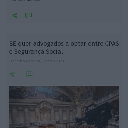
BE quer advogados a optar entre CPAS
e Segurança Social
Frederico Pedreira,
9 Março 2023
F