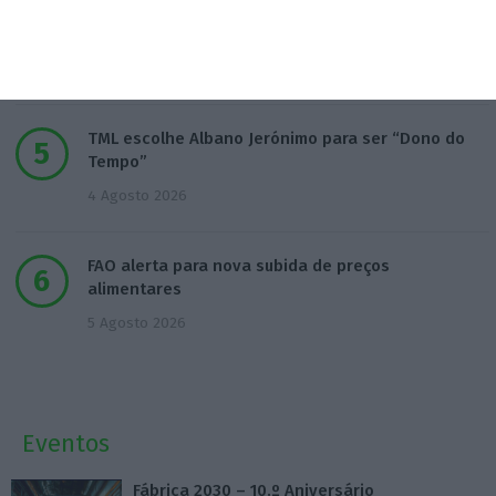
Publicado contrato com consultora para pôr
ordem nos exames
4 Agosto 2026
TML escolhe Albano Jerónimo para ser “Dono do
Tempo”
4 Agosto 2026
FAO alerta para nova subida de preços
alimentares
5 Agosto 2026
Eventos
Fábrica 2030 – 10.º Aniversário