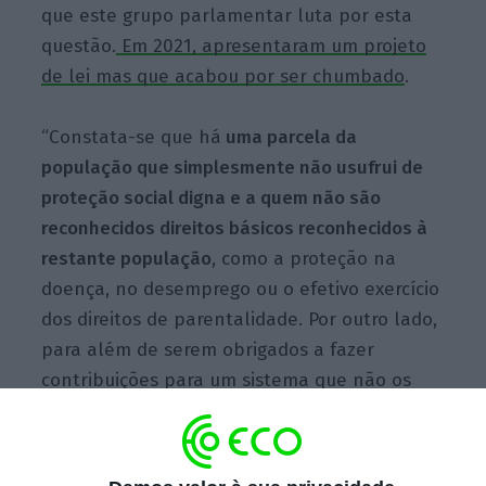
que este grupo parlamentar luta por esta
questão.
Em 2021, apresentaram um projeto
de lei mas que acabou por ser chumbado
.
“Constata-se que há
uma parcela da
população que simplesmente não usufrui de
proteção social digna e a quem não são
reconhecidos direitos básicos reconhecidos à
restante população
, como a proteção na
doença, no desemprego ou o efetivo exercício
dos direitos de parentalidade. Por outro lado,
para além de serem obrigados a fazer
contribuições para um sistema que não os
protege,
estes profissionais são ainda
tributados de forma cega, desconsiderando o
rendimento real e, assim, violando de forma