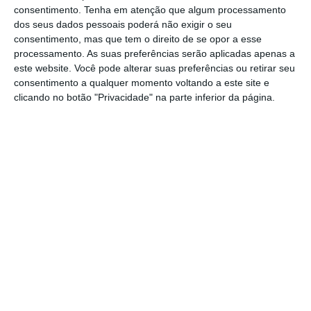
de euros do total das exportações
consentimento.
Tenha em atenção que algum processamento
portuguesas de produtos alimentares e de
dos seus dados pessoais poderá não exigir o seu
consentimento, mas que tem o direito de se opor a esse
bebidas. Destacam-se ainda França (342,9
processamento. As suas preferências serão aplicadas apenas a
milhões de euros), Brasil
(251,5 milhões de
este website. Você pode alterar suas preferências ou retirar seu
euros) e o Reino Unido (quase 191 milhões de
consentimento a qualquer momento voltando a este site e
clicando no botão "Privacidade" na parte inferior da página.
euros).
“Os tempos que estamos a viver são
extremamente desafiantes e os primeiros
meses de 2023 não foram exceção. No
entanto,
o crescimento das exportações em
9,43%, face a igual período de 2022, demonstra
a capacidade do setor, a sua resiliência e o
apreço que alguns dos mercados têm pelos
produtos agroalimentares nacionais
”, afirmou,
citado na mesma nota, o presidente da FIPA,