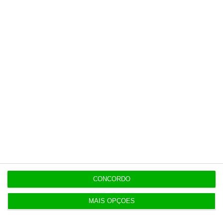
6 Agosto 2026
Praias com “impactos significativos” devido ao
mau tempo
6 Agosto 2026
Vending de Oliveira do Bairro compra fábrica de
copos e café
Populares
CONCORDO
Combustíveis. Cinco propostas de política fiscal
MAIS OPÇÕES
3 Agosto 2026