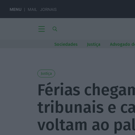
MENU
MAIL
JORNAIS
Sociedades
Justiça
Advogado d
Justiça
Férias chega
tribunais e c
voltam ao pal