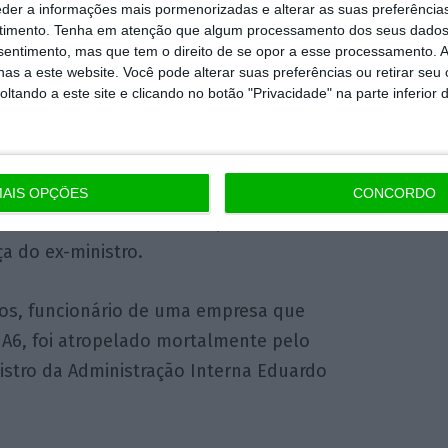
eder a informações mais pormenorizadas e alterar as suas preferência
timento.
Tenha em atenção que algum processamento dos seus dados
nsentimento, mas que tem o direito de se opor a esse processamento. A
as a este website. Você pode alterar suas preferências ou retirar seu
rita. ANTÓNIO PEDRO SANTOS/LUSA
tando a este site e clicando no botão "Privacidade" na parte inferior 
três arguidos, ou seja, para o motorista do
o acusado no processo, de homicídio por
AIS OPÇÕES
CONCORDO
 já foi realizado, e também para Eduardo
a do ex-ministro.
tos, funcionário de uma empresa que
 A6, foi atropelado mortalmente pelo
stro da Administração Interna Eduardo