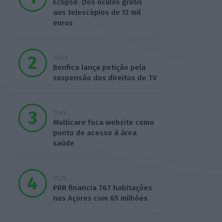
Eclipse. Dos óculos grátis
aos telescópios de 12 mil
euros
12:09
Benfica lança petição pela
suspensão dos direitos de TV
11:49
Multicare foca website como
ponto de acesso à área
saúde
11:25
PRR financia 767 habitações
nos Açores com 65 milhões