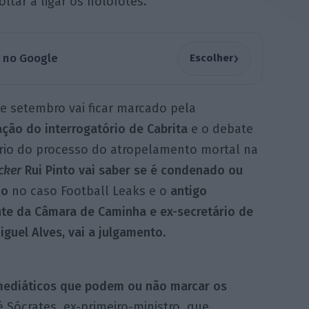
oltar a ligar os holofotes.
›
a no Google
Escolher
e setembro vai ficar marcado pela
ção do interrogatório de Cabrita
e o debate
ório do processo do atropelamento mortal na
cker
Rui Pinto vai saber se é condenado ou
do
no caso Football Leaks e o
antigo
nte da Câmara de Caminha e ex-secretário de
iguel Alves, vai a julgamento
.
 mediáticos que podem ou não marcar os
é Sócrates, ex-primeiro-ministro, que