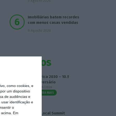
5 Agosto 2026
Imobiliárias batem recordes
com menos casas vendidas
6 Agosto 2026
Eventos
Fábrica 2030 – 10.º
Aniversário
vo, como cookies, e
14/10/2026
por um dispositivo
SAIBA MAIS
sa de audiências e
usar identificação e
nsentir o
o acima. Em
3.º Local Summit