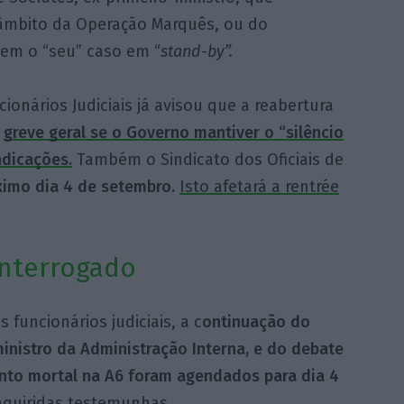
âmbito da Operação Marquês, ou do
em o “seu” caso em “
stand-by”.
ionários Judiciais já avisou que a reabertura
a
greve geral se o Governo mantiver o “silêncio
ndicações.
Também o Sindicato dos Oficiais de
ximo dia 4 de setembro.
Isto afetará a rentrée
interrogado
 funcionários judiciais, a c
ontinuação do
ministro da Administração Interna, e do debate
nto mortal na A6 foram agendados para dia 4
nquiridas testemunhas.