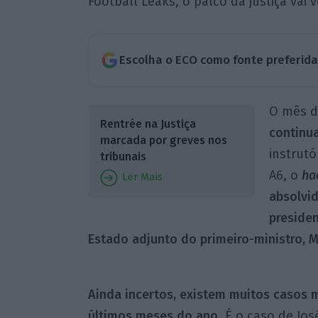
Football Leaks, o palco da justiça vai v
Escolha o ECO como fonte preferid
O mês d
Rentrée na Justiça
continua
marcada por greves nos
instrut
tribunais
A6, o
ha
Ler Mais
absolvi
preside
Estado adjunto do primeiro-ministro, M
Ainda incertos, existem muitos casos
últimos meses do ano
. É o caso de Jos