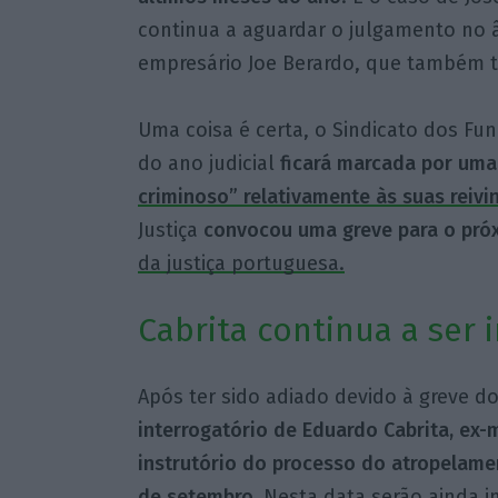
continua a aguardar o julgamento no 
empresário Joe Berardo, que também t
Uma coisa é certa, o Sindicato dos Func
do ano judicial
ficará marcada por um
criminoso” relativamente às suas reivi
Justiça
convocou uma greve para o pró
da justiça portuguesa.
Cabrita continua a ser 
Após ter sido adiado devido à greve dos
interrogatório de Eduardo Cabrita, ex-
instrutório do processo do atropelame
de setembro.
Nesta data serão ainda i