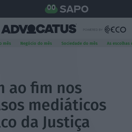
o mês
Negócio do mês
Sociedade do mês
As escolhas
m ao fim nos
asos mediáticos
co da Justiça