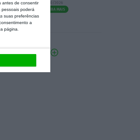
s antes de consentir
07/10/2026
 pessoais poderá
SAIBA MAIS
s suas preferências
 consentimento a
da página.