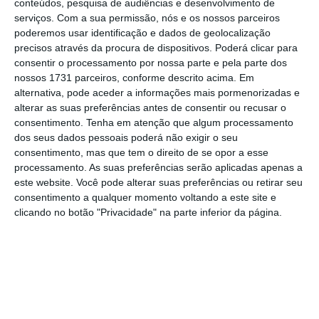
são
o Caminho das Escadinhas, em
conteúdos, pesquisa de audiências e desenvolvimento de
serviços.
Com a sua permissão, nós e os nossos parceiros
Matosinhos, de Paulo Moreira, o novo edifício
poderemos usar identificação e dados de geolocalização
da Escola Superior Artística do Porto (ESAP),
precisos através da procura de dispositivos. Poderá clicar para
por Michele Cannatà, Fátima Fernandes e
consentir o processamento por nossa parte e pela parte dos
nossos 1731 parceiros, conforme descrito acima. Em
João Carreira, uma casa em Grândola, de
alternativa, pode aceder a informações mais pormenorizadas e
Ricardo Bak Gordon, o Edifício General
alterar as suas preferências antes de consentir ou recusar o
Silveira, no Porto, por Tiago Antero e Vítor
consentimento.
Tenha em atenção que algum processamento
dos seus dados pessoais poderá não exigir o seu
Fernandes, o Hotel Vincci Ponte de Ferro, em
consentimento, mas que tem o direito de se opor a esse
Vila Nova de Gaia, por José Manuel Gigante e
processamento. As suas preferências serão aplicadas apenas a
Manuel Fernando Santos.
este website. Você pode alterar suas preferências ou retirar seu
consentimento a qualquer momento voltando a este site e
clicando no botão "Privacidade" na parte inferior da página.
Como as organizações se estruturam à volta das
funções
Ler Mais
Também no Porto, surgem nomeados o