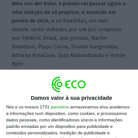
Mies van der Rohe, o prémio vai passar agora a
uma seleção de 40 projetos, a anunciar em
janeiro de 2024
, e os finalistas, um mês
depois, serão visitados por um júri composto
por Frédéric Druot, que preside, Martin
Braathen, Pippo Ciorra, Tinatin Gurgenidze,
Adriana Krnáčová, Sala Makumbundu e Hrvoje
Njiric.
Portugal é o sexto país com mais projetos
nomeados, a par da Grécia, depois de Espanha,
Damos valor à sua privacidade
França, Alemanha, Bélgica e Áustria.
Nós e os nossos 1731
parceiros
armazenamos e/ou acedemos
a informações num dispositivo, como cookies, e processamos
dados pessoais, como identificadores únicos e informações
De acordo com a lista disponibilizada pelo
padrão enviadas por um dispositivo para publicidade e
prémio,
os projetos portugueses nomeados
conteúdos personalizados, medição de publicidade e