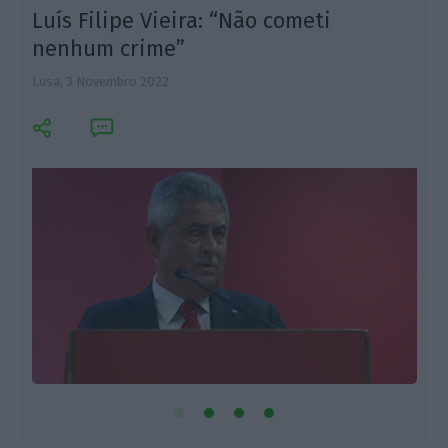
Luís Filipe Vieira: “Não cometi
nenhum crime”
Lusa,
3 Novembro 2022
F