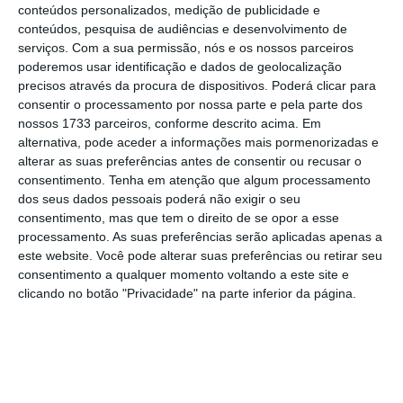
conteúdos personalizados, medição de publicidade e
esse valor fica numa conta bancária
conteúdos, pesquisa de audiências e desenvolvimento de
‘congelada’ apensa ao processo
. Esta medida
serviços.
Com a sua permissão, nós e os nossos parceiros
de coação pode ser substituída, por iniciativa
poderemos usar identificação e dados de geolocalização
precisos através da procura de dispositivos. Poderá clicar para
do juiz, ou por requerimento, por qualquer
consentir o processamento por nossa parte e pela parte dos
outra medida de coação, caso o arguido
nossos 1733 parceiros, conforme descrito acima. Em
esteja impossibilitado de a prestar.
alternativa, pode aceder a informações mais pormenorizadas e
alterar as suas preferências antes de consentir ou recusar o
consentimento.
Tenha em atenção que algum processamento
Como é calculado o valor
dos seus dados pessoais poderá não exigir o seu
da caução pelo juiz de
consentimento, mas que tem o direito de se opor a esse
processamento. As suas preferências serão aplicadas apenas a
instrução?
este website. Você pode alterar suas preferências ou retirar seu
consentimento a qualquer momento voltando a este site e
clicando no botão "Privacidade" na parte inferior da página.
A lei discrimina como deve ser
calculado o
montante da caução, mas com critérios
demasiado subjetivos. O Código de Processo
Penal, no artigo 197.º, n.º 3
diz que o juiz toma