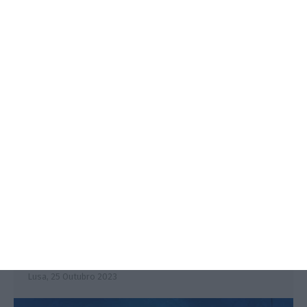
3.º Local Summit
07/10/2026
SAIBA MAIS
Ex-Altice deixa prisão domiciliária
se pagar 10 M
Lusa,
25 Outubro 2023