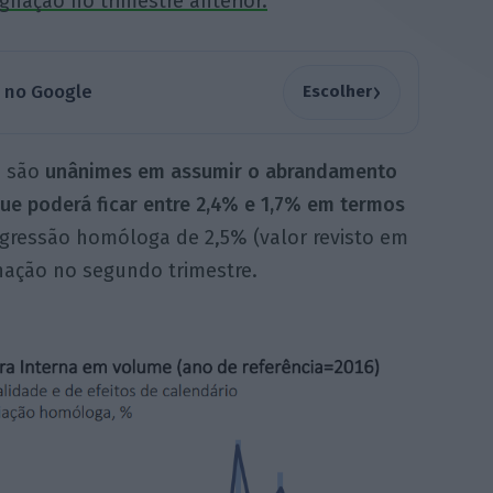
gnação no trimestre anterior.
›
a no Google
Escolher
O são
unânimes em assumir o abrandamento
que poderá ficar entre 2,4% e 1,7% em termos
ogressão homóloga de 2,5% (valor revisto em
gnação no segundo trimestre.