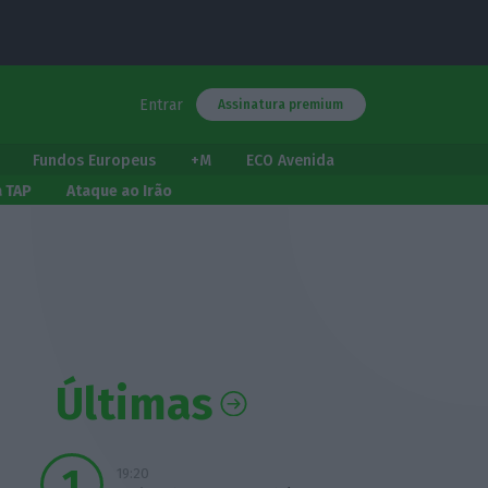
Entrar
Assinatura premium
Fundos Europeus
+M
ECO Avenida
a TAP
Ataque ao Irão
Últimas
19:20