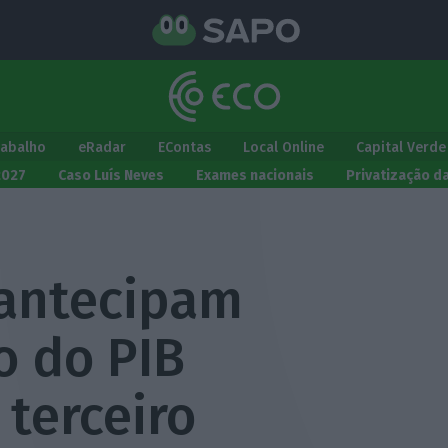
rabalho
eRadar
EContas
Local Online
Capital Verde
2027
Caso Luís Neves
Exames nacionais
Privatização d
antecipam
o do PIB
terceiro