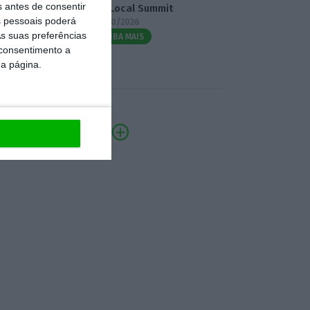
s antes de consentir
3.º Local Summit
 pessoais poderá
07/10/2026
s suas preferências
SAIBA MAIS
 consentimento a
da página.