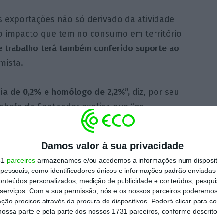
s exportações não só derivado da atividade
o impacto que tem no consumo em território
 trabalho terá também conferido suporte ao
mista.
a de 0,2% e homólogo de 2,2%”,
diz, por seu
chefe do Santander explica que “os
continuado a ser a procura interna,
com o
bastante positivo, enquanto o
investimento
Damos valor à sua privacidade
aco crescimento face ao contexto de custos
31
parceiros
armazenamos e/ou acedemos a informações num dispositi
procura externa terá tido um contributo
essoais, como identificadores únicos e informações padrão enviadas 
a, com as exportações a poderem ter caído
conteúdos personalizados, medição de publicidade e conteúdos, pesqui
serviços.
Com a sua permissão, nós e os nossos parceiros poderemos 
ções”, acrescenta.
ção precisos através da procura de dispositivos. Poderá clicar para co
ossa parte e pela parte dos nossos 1731 parceiros, conforme descrit