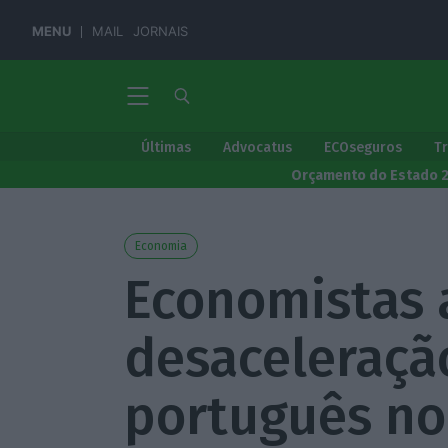
MENU
MAIL
JORNAIS
Últimas
Advocatus
ECOseguros
T
Orçamento do Estado 
Economia
Economistas 
desaceleraçã
português no 