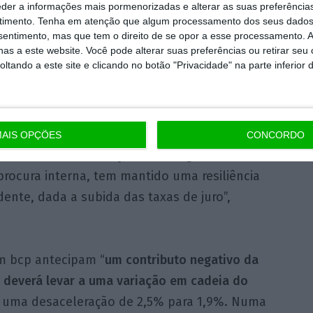
izado
eder a informações mais pormenorizadas e alterar as suas preferência
timento.
Tenha em atenção que algum processamento dos seus dados
nsentimento, mas que tem o direito de se opor a esse processamento. A
o a paragem da Autoeuropa,
recorda Pedro
as a este website. Você pode alterar suas preferências ou retirar seu
tando a este site e clicando no botão "Privacidade" na parte inferior 
tem continuado negativo no caso dos bens
) e em desaceleração no caso do turismo,
 no trimestre”, admite o economista chefe do
ntém a estimativa de uma
variação em cadeia
AIS OPÇÕES
CONCORDO
ultado uma desaceleração homóloga de 2,5%
 procura interna, tem mantido uma resiliência
nte, dada a subida das taxas de juro”,
m bcp antecipam “
um contributo negativo da
e deverá levar a uma variação em cadeia do
uma desaceleração de 2,5% para 1,9%. Numa