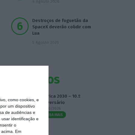
4 Agosto 2026
Destroços de foguetão da
SpaceX deverão colidir com
Lua
5 Agosto 2026
Eventos
Fábrica 2030 – 10.º
vo, como cookies, e
Aniversário
por um dispositivo
14/10/2026
sa de audiências e
SAIBA MAIS
usar identificação e
nsentir o
o acima. Em