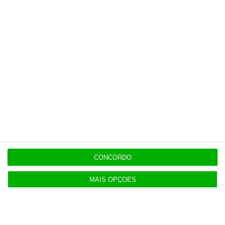
7,2%
11:25
NATO abre candidaturas para piloto para indústria
de defesa
11:19
Abono pré-natal já pode ser atribuído de forma
automática
CONCORDO
MAIS OPÇÕES
Populares
Iceberg Ceuta