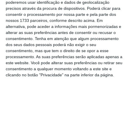
poderemos usar identificação e dados de geolocalização
60% recusariam emprego se afetar equilíbrio com
precisos através da procura de dispositivos. Poderá clicar para
vida pessoal
consentir o processamento por nossa parte e pela parte dos
Ler Mais
nossos 1733 parceiros, conforme descrito acima. Em
alternativa, pode aceder a informações mais pormenorizadas e
alterar as suas preferências antes de consentir ou recusar o
Cenário traçado, a BCG indica que “o fator
consentimento.
Tenha em atenção que algum processamento
que se destaca como determinante para o
dos seus dados pessoais poderá não exigir o seu
consentimento, mas que tem o direito de se opor a esse
bem-estar psicológico dos trabalhadores é a
processamento. As suas preferências serão aplicadas apenas a
relação com os colegas (61%)”. Seguem-se as
este website. Você pode alterar suas preferências ou retirar seu
condições do local de trabalho (47%), a
consentimento a qualquer momento voltando a este site e
clicando no botão "Privacidade" na parte inferior da página.
flexibilidade horária (46%) e a relação com a
liderança (40%).
Já
a relação com as entidades externas
(22%)
e a
diversidade e inclusão
(17%) aparecem
como
fatores menos relevantes para o bem-
estar dos
portugueses
no local de trabalho,