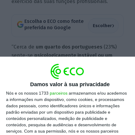
exercício das suas funções profissionais.
Escolha o ECO como fonte
›
Escolher
preferida no Google
“Cerca de
um quarto dos portugueses
(23%)
sente-se
psicologicamente instável ou um
pouco
instável
no trabalho. Em oposição,
31%
dos inquiridos
sente-se
razoável
e
menos de
metade
(46%) sente-se
psicologicamente bem
Damos valor à sua privacidade
ou otimamente
no exercício das suas funções
Nós e os nossos 1733
parceiros
armazenamos e/ou acedemos
laborais”, retrata a consultora, no “Consumer
a informações num dispositivo, como cookies, e processamos
sentiment survey 2023”, que teve por base as
dados pessoais, como identificadores únicos e informações
padrão enviadas por um dispositivo para publicidade e
respostas de
mil
trabalhadores
.
conteúdos personalizados, medição de publicidade e
conteúdos, pesquisa de audiências e desenvolvimento de
serviços.
Com a sua permissão, nós e os nossos parceiros