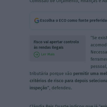
Comissão de Orçamento, Finanças e Ad
Escolha o ECO como fonte preferid
“Se exis
Fisco vai apertar controlo
acomodaç
às rendas ilegais
Necessa
Ler Mais
ferrame
pessoal
tributária porque vão
permitir uma mel
critérios de risco para depois selecion
inspeção”
, defendeu.
Cláudia Reis Duarte indicou que já “ex