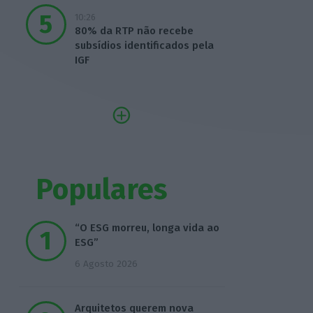
10:26
80% da RTP não recebe
subsídios identificados pela
IGF
Populares
“O ESG morreu, longa vida ao
ESG”
6 Agosto 2026
Arquitetos querem nova