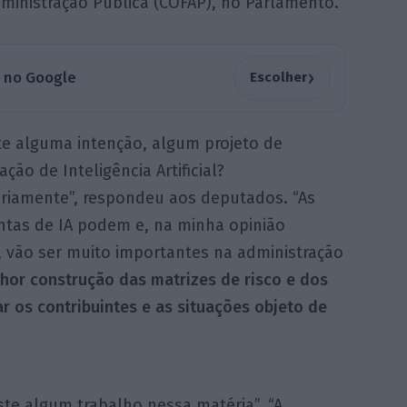
ministração Pública (COFAP), no Parlamento.
›
a no Google
Escolher
te alguma intenção, algum projeto de
ão de Inteligência Artificial?
riamente”, respondeu aos deputados. “As
ntas de IA podem e, na minha opinião
, vão ser muito importantes na administração
hor construção das matrizes de risco e dos
ar os contribuintes e as situações objeto de
iste algum trabalho nessa matéria”. “A