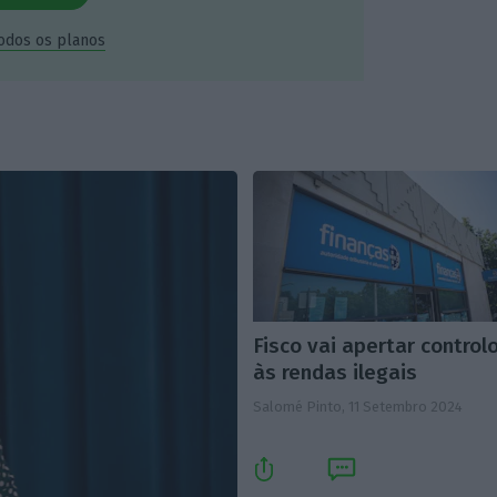
todos os planos
Fisco vai apertar control
às rendas ilegais
Salomé Pinto,
11 Setembro 2024