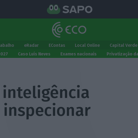
rabalho
eRadar
EContas
Local Online
Capital Verde
2027
Caso Luís Neves
Exames nacionais
Privatização d
 inteligência
a inspecionar
s