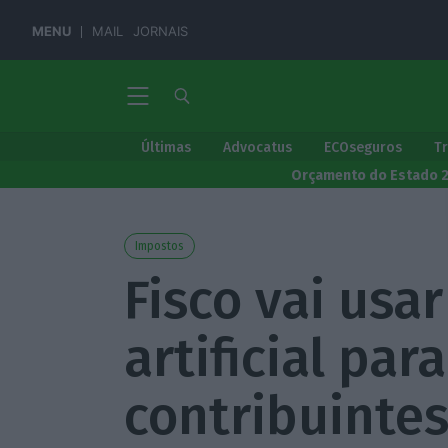
MENU
MAIL
JORNAIS
Últimas
Advocatus
ECOseguros
T
Orçamento do Estado 
Impostos
Fisco vai usar
artificial par
contribuinte