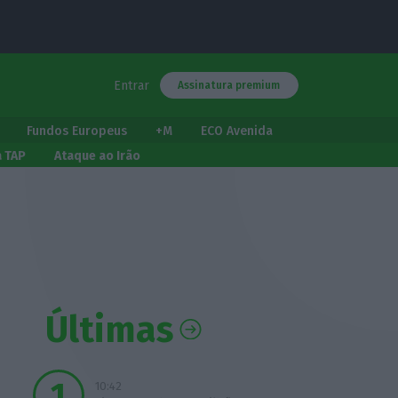
Entrar
Assinatura premium
Fundos Europeus
+M
ECO Avenida
a TAP
Ataque ao Irão
Últimas
10:42