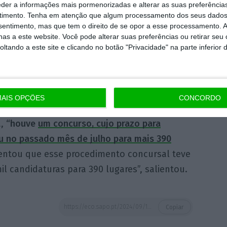
de média dos funcionários da administração
eder a informações mais pormenorizadas e alterar as suas preferência
timento.
Tenha em atenção que algum processamento dos seus dados
próximos anos nesta matéria”
, constatou
nsentimento, mas que tem o direito de se opor a esse processamento. A
a, na mesma audição da COFAP, no Parlamento.
as a este website. Você pode alterar suas preferências ou retirar seu
ra anterior foi iniciada uma trajetória de
tando a este site e clicando no botão "Privacidade" na parte inferior 
 governante considera que se deve continuar
AIS OPÇÕES
CONCORDO
os dias foram
integrados 400 novos
a,
“houve
um concurso, cujo prazo para
u no passado mês de julho para mais 390
lientou que esse procedimento concursal teve
l candidaturas para 390 lugares”, salientou.
https://eco.sapo.pt/2024/09/12/fisco-vai-usar-inteligencia-artificial-para-inspecionar-contribuintes/
Copiar