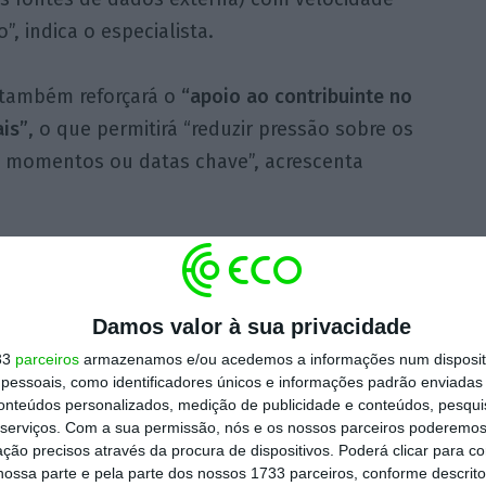
 indica o especialista.
l também reforçará o
“apoio ao contribuinte no
is”
, o que permitirá “reduzir pressão sobre os
 momentos ou datas chave”, acrescenta
elhecimento” dos
Damos valor à sua privacidade
oderá, assim,
libertar os funcionários da
33
parceiros
armazenamos e/ou acedemos a informações num dispositi
essoais, como identificadores únicos e informações padrão enviadas 
nto já é visto com “muita preocupação”
pela
conteúdos personalizados, medição de publicidade e conteúdos, pesqui
ais.
serviços.
Com a sua permissão, nós e os nossos parceiros poderemos 
ção precisos através da procura de dispositivos. Poderá clicar para co
ossa parte e pela parte dos nossos 1733 parceiros, conforme descrit