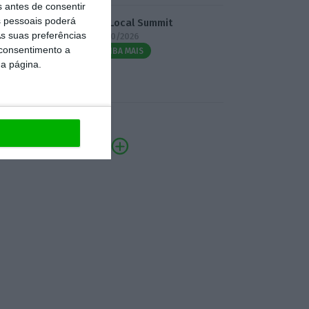
s antes de consentir
 pessoais poderá
3.º Local Summit
s suas preferências
07/10/2026
 consentimento a
SAIBA MAIS
da página.