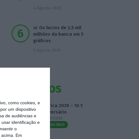
4 Agosto 2026
📊 Os lucros de 2,5 mil
milhões da banca em 5
gráficos
5 Agosto 2026
Eventos
vo, como cookies, e
Fábrica 2030 – 10.º
por um dispositivo
Aniversário
sa de audiências e
14/10/2026
usar identificação e
SAIBA MAIS
nsentir o
o acima. Em