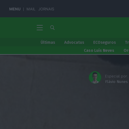
MENU
MAIL
JORNAIS
Últimas
Advocatus
ECOseguros
T
Caso Luís Neves
Or
Especial por:
Flávio Nunes