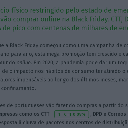
io físico restringido pelo estado de eme
vão comprar online na Black Friday. CTT, 
s de pico com centenas de milhares de e
ue a Black Friday começou como uma campanha de c
 ano para ano, esta mega promoção tem crescido e ca
 mundo
online
. Em 2020, a pandemia pode dar um toqu
s de o impacto nos hábitos de consumo ter atirado o
 valores impensáveis ao longo dos últimos meses, ma
o confinamento.
es de portugueses vão fazendo compras a partir do so
empresas como os CTT
, DPD e Correos
CTT 0,08%
esposta à chuva de pacotes nos centros de distribuiçã