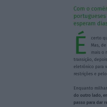
Com o comérc
portugueses 
esperam dia
É
certo q
Mas, de
mais o
transição, depoi
eletrónico para
restrições e pel
Enquanto milhar
do outro lado, 
passo para dar r