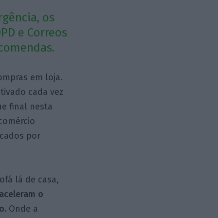
rgência, os
DPD e Correos
ncomendas.
ompras em loja.
tivado cada vez
e final nesta
 comércio
rcados por
fá lá de casa,
 aceleram o
o.
Onde a