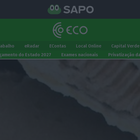
rabalho
eRadar
EContas
Local Online
Capital Verde
çamento do Estado 2027
Exames nacionais
Privatização d