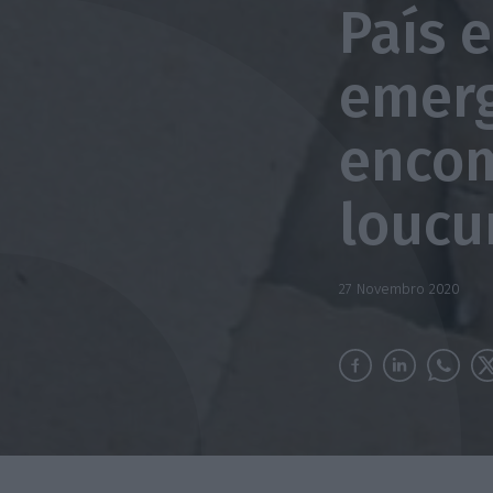
País 
emerg
enco
loucu
27 Novembro 2020