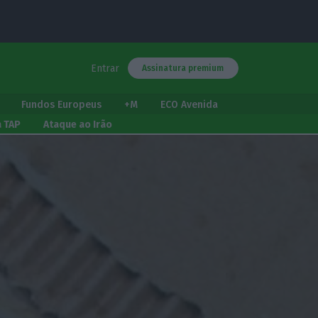
Entrar
Assinatura premium
Fundos Europeus
+M
ECO Avenida
a TAP
Ataque ao Irão