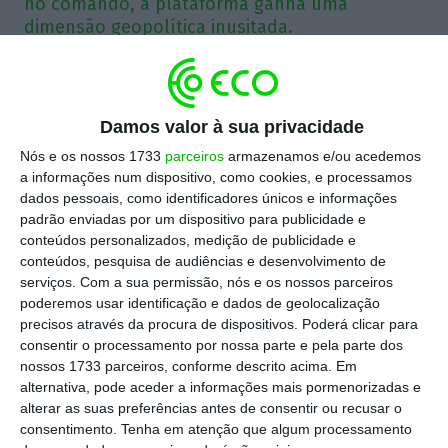
no comando, a plataforma ganha uma
dimensão geopolítica inusitada.
Para concretizar a tomada de posse do Twitter,
Elon Musk foi obrigado a rodear-se de investidores
Damos valor à sua privacidade
- o mais notável dos quais é o fundo soberano do
Nós e os nossos 1733
parceiros
armazenamos e/ou acedemos
Qatar, que agora é também um dos donos da
a informações num dispositivo, como cookies, e processamos
plataforma mais influente no espaço público
dados pessoais, como identificadores únicos e informações
padrão enviadas por um dispositivo para publicidade e
americano. Mas esse nem será o maior problema.
conteúdos personalizados, medição de publicidade e
A questão é que a teia de negócios de Elon Musk
conteúdos, pesquisa de audiências e desenvolvimento de
estende-se com perigosas dependências a
serviços.
Com a sua permissão, nós e os nossos parceiros
poderemos usar identificação e dados de geolocalização
inimigos do estado americano, como é o caso da
precisos através da procura de dispositivos. Poderá clicar para
Rússia e principalmente da China. Musk depende
consentir o processamento por nossa parte e pela parte dos
efetivamente dos mercados externos,
nossos 1733 parceiros, conforme descrito acima. Em
alternativa, pode aceder a informações mais pormenorizadas e
especialmente o chinês, para a saúde da Tesla -
alterar as suas preferências antes de consentir ou recusar o
que é de onde vem o dinheiro para a compra do
consentimento.
Tenha em atenção que algum processamento
Twitter. Por isso Pequim tem uma influência