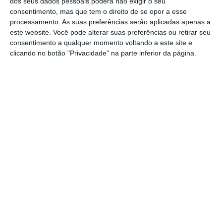
dos seus dados pessoais poderá não exigir o seu
consentimento, mas que tem o direito de se opor a esse
desmedida sobre o bilionário, o que torna
processamento. As suas preferências serão aplicadas apenas a
complicado ouvir Musk insistir em transformar
este website. Você pode alterar suas preferências ou retirar seu
Taiwan numa província autónoma da China, ou
consentimento a qualquer momento voltando a este site e
clicando no botão "Privacidade" na parte inferior da página.
assumir que nunca irá permitir
Diogo Queiroz de
Andrade
Jornalista
Assine para ler este artigo
https://eco.sapo.pt/opiniao/a-geopolitica-do-twitter/
Copiar
Aceda às notícias premium do ECO. Torne-se
assinante.