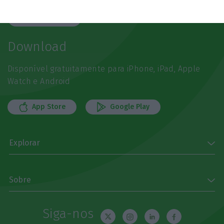
Subscrever
Download
Disponível gratuitamente para iPhone, iPad, Apple
Watch e Android
App Store
Google Play
Explorar
Sobre
Siga-nos