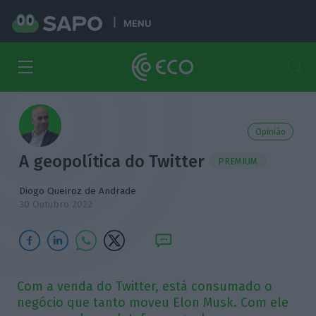
MENU
Opinião
A geopolítica do Twitter
PREMIUM
Diogo Queiroz de Andrade
30 Outubro 2022
Com a venda do Twitter, está consumado o
negócio que tanto moveu Elon Musk. Com ele