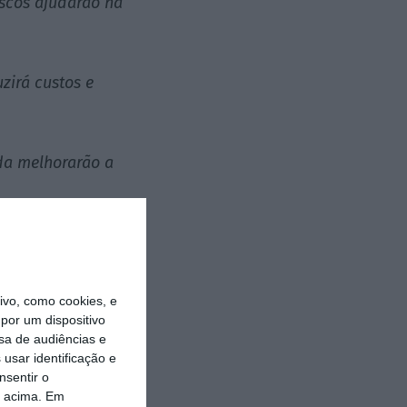
riscos ajudarão na
zirá custos e
ida melhorarão a
ídico, mas
vo, como cookies, e
por um dispositivo
l é óbvio o
sa de audiências e
usar identificação e
nsentir o
o acima. Em
stões meramente