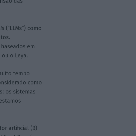
ensão das
ls
(“LLMs”) como
tos.
as baseados em
 ou o Leya.
muito tempo
considerado como
s: os sistemas
 estamos
 artificial (B)