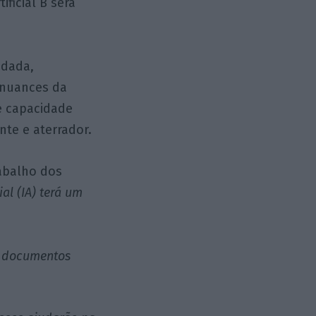
ficial B será
idada,
 nuances da
e capacidade
te e aterrador.
rabalho dos
cial (IA) terá um
de documentos