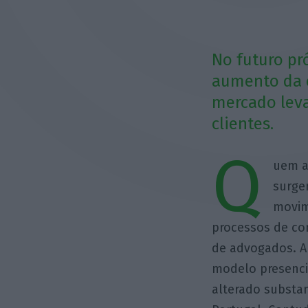
No futuro pr
aumento da e
mercado leva
clientes.
Q
uem a
surge
movim
processos de co
de advogados. A
modelo presenci
alterado substa