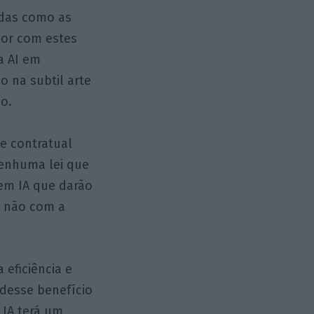
zadas como as
lhor com estes
a AI em
 na subtil arte
o.
e contratual
nenhuma lei que
em IA que darão
, não com a
eficiência e
desse benefício
 IA terá um