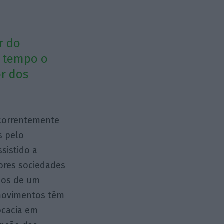
r do
o tempo o
or dos
ecorrentemente
s pelo
sistido a
ores sociedades
ios de um
 movimentos têm
ocacia em