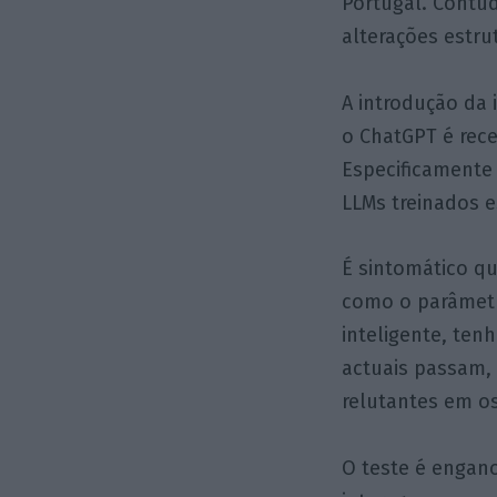
Portugal. Contu
alterações estrut
A introdução da 
o ChatGPT é rec
Especificamente
LLMs treinados 
É sintomático q
como o parâmetr
inteligente, ten
actuais passam,
relutantes em o
O teste é engano