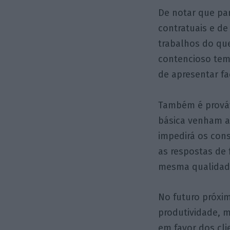
De notar que par
contratuais e de
trabalhos do qu
contencioso tem
de apresentar f
Também é prováv
básica venham a
impedirá os con
as respostas de
mesma qualidade
No futuro próxim
produtividade, 
em favor dos cli