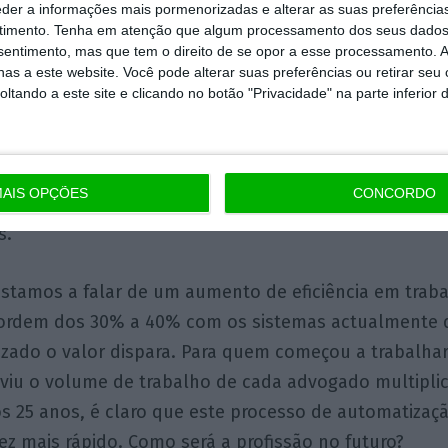
eder a informações mais pormenorizadas e alterar as suas preferência
ou ortográficas.
timento.
Tenha em atenção que algum processamento dos seus dados
nsentimento, mas que tem o direito de se opor a esse processamento. A
as a este website. Você pode alterar suas preferências ou retirar seu
 documentos independentemente do formato respon
tando a este site e clicando no botão "Privacidade" na parte inferior 
ncretas sobre a informação neles contida ou a série
das.
AIS OPÇÕES
CONCORDO
cláusulas contratuais ou contratos a pedido do utili
s.
stamos a falar de um aumento de eficiência em trab
ordem dos 30% a 40% com os sistemas actualmente d
izado o valor dispara. Para quem começou a trabalh
e viu o volume de trabalho de cada advogado multiplic
s 25 anos, é claro que este processo de automatizaçã
z mais rápido. Como será a profissão no futuro?