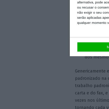
alternativa, pode ac
gramaticais 
ou recusar o consen
não exigir o seu co
serão aplicadas apen
Análise de
qualquer momento vol
questões co
pré-elabora
M
Redação de 
dos mesmo
Genericamente e
padronizado na 
trabalho padron
carta e do fax, 
vezes nos último
tornando cada ve