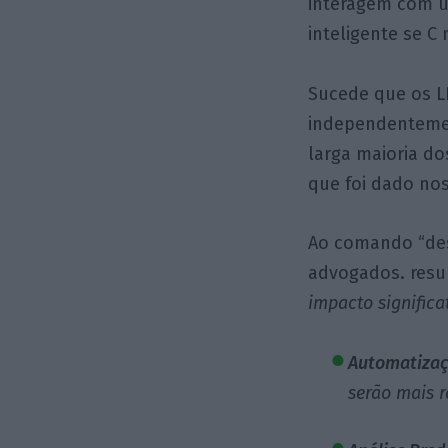
interagem com um
inteligente se C
Sucede que os L
independentemen
larga maioria do
que foi dado no
Ao comando “desc
advogados.
resu
impacto significa
Automatizaç
serão mais r