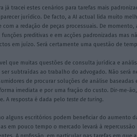
a já tracei estes cenários para tarefas mais padroni
 parecer jurídico. De facto, a AI actual lida muito me
e com a redação de peças processuais. De momento, 
 funções preditivas e em acções padronizadas mas não
actos em juízo. Será certamente uma questão de temp
el que muitas questões de consulta jurídica e anális
 ser subtraídas ao trabalho do advogado. Não será 
sumidores de procurar soluções de análise baseadas 
 forma imediata e por uma fração do custo. Dir-me-ão
. A resposta é dada pelo
teste de turing
.
o alguns escritórios podem beneficiar do aumento da 
mas em pouco tempo o mercado levará à repercussão 
entes. A profissão, em particular nas tarefas em que a