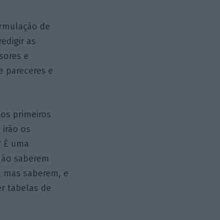
ormulação de
edigir as
sores e
te pareceres e
dos primeiros
 irão os
? É uma
 não saberem
, mas saberem, e
er tabelas de