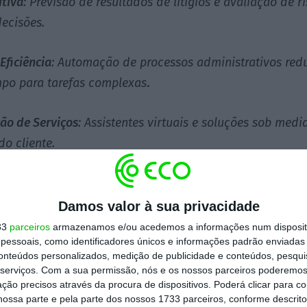
itiva
: Previsão de resultados de litígios e avaliação de 
ecisões.
Eficiência
: Automação de processos administrativos redu
mpo para tarefas complexas
.
ão de Serviços
: Assistentes virtuais e soluções sob med
do cliente.
promete aumentar a eficiência e a precisão no campo jur
fios éticos e a necessidade de adaptação contínua
.”
Damos valor à sua privacidade
33
parceiros
armazenamos e/ou acedemos a informações num dispositi
essoais, como identificadores únicos e informações padrão enviadas 
versos usos para a tecnologia actualmente disponíve
conteúdos personalizados, medição de publicidade e conteúdos, pesqui
ado destes sistemas em várias funções como:
serviços.
Com a sua permissão, nós e os nossos parceiros poderemos 
ção precisos através da procura de dispositivos. Poderá clicar para co
ossa parte e pela parte dos nossos 1733 parceiros, conforme descrit
texto e revisão de tradução, não se limitando a que