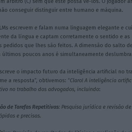
 árbitro (C) sem que este possa vê-los. O jogador arti
 não conseguir distinguir entre humano e máquina.
LMs escrevem e falam numa linguagem elegante e cu
te da língua e captam corretamente o sentido e as
s pedidos que lhes são feitos. A dimensão do salto d
s últimos poucos anos é simultaneamente deslumbran
reve o impacto futuro da inteligência artificial no t
me a resposta”, obtivemos: “
Claro! A inteligência artifi
tivo no trabalho dos advogados, incluindo
:
ão de Tarefas Repetitivas
: Pesquisa jurídica e revisão 
ápidas e precisas.