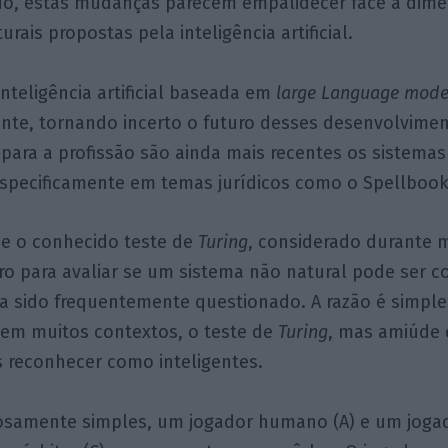
do, estas mudanças parecem empalidecer face à dim
urais propostas pela inteligência artificial.
inteligência artificial baseada em
large Language mode
ente, tornando incerto o futuro desses desenvolvimen
 para a profissão são ainda mais recentes os sistem
especificamente em temas jurídicos como o Spellbook
ue o conhecido teste de
Turing
, considerado durante 
o para avaliar se um sistema não natural pode ser 
ha sido frequentemente questionado. A razão é simple
 em muitos contextos, o teste de
Turing
, mas amiúde
s reconhecer como inteligentes.
samente simples, um jogador humano (A) e um jogador