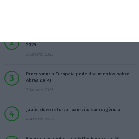
Tensões entre Espanha e Marrocos vão além da
crise em Ceuta
4 Agosto 2026
ERC passa de lucro a prejuízo de 273 mil euros em
2025
3 Agosto 2026
Procuradoria Europeia pede documentos sobre
obras da PJ
3 Agosto 2026
Japão deve reforçar exército com urgência
4 Agosto 2026
Empresa espanhola de EdTech entre as 50