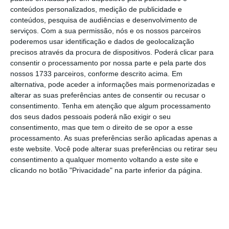
conteúdos personalizados, medição de publicidade e
no anterior regime, designadamente quanto à
conteúdos, pesquisa de audiências e desenvolvimento de
exigência de apresentação de um relatório que
serviços.
Com a sua permissão, nós e os nossos parceiros
comprove o diagnóstico de «perturbação de
poderemos usar identificação e dados de geolocalização
precisos através da procura de dispositivos. Poderá clicar para
identidade de género».
consentir o processamento por nossa parte e pela parte dos
nossos 1733 parceiros, conforme descrito acima. Em
Por outro lado, o atual regime introduzido pela Lei
alternativa, pode aceder a informações mais pormenorizadas e
alterar as suas preferências antes de consentir ou recusar o
n.º 38/2018 veio conferir legitimidade para
consentimento.
Tenha em atenção que algum processamento
requerer o procedimento de mudança de menção
dos seus dados pessoais poderá não exigir o seu
de sexo no registo civil e da consequente
consentimento, mas que tem o direito de se opor a esse
processamento. As suas preferências serão aplicadas apenas a
alteração de nome próprio às pessoas de
este website. Você pode alterar suas preferências ou retirar seu
nacionalidade portuguesa, maiores de idade e que
consentimento a qualquer momento voltando a este site e
não se mostrem interditas ou inabilitadas por
clicando no botão "Privacidade" na parte inferior da página.
anomalia psíquica, cuja identidade de género não
corresponda ao sexo atribuído à nascença (artigo
7.º, n.º 1) mas também às pessoas de
nacionalidade portuguesa e com idade