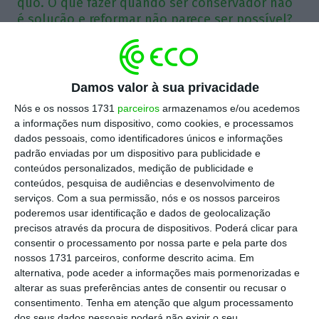
quo. O que fazer quando ser conservador não
é solução e reformar não parece ser possível?
Por amável convite do Dr. António Costa inicio
hoje uma coluna de opinião semanal no ECO.
Damos valor à sua privacidade
Estou grato e entusiasmado, mas tenho alguma
Nós e os nossos 1731
parceiros
armazenamos e/ou acedemos
pena por a coluna não ter um título específico:
a informações num dispositivo, como cookies, e processamos
apenas um banal “Opinião”. Gosto de títulos.
dados pessoais, como identificadores únicos e informações
padrão enviadas por um dispositivo para publicidade e
Pensá-los, mesmo quando não vão existir, serve-
conteúdos personalizados, medição de publicidade e
me de inspiração e marca o tom da comunicação.
conteúdos, pesquisa de audiências e desenvolvimento de
Se a minha coluna tivesse um título teria várias
serviços.
Com a sua permissão, nós e os nossos parceiros
poderemos usar identificação e dados de geolocalização
hipóteses. Talvez “O Charco”, lembrança do
precisos através da procura de dispositivos. Poderá clicar para
famoso “pântano” de há vinte anos e de como a
consentir o processamento por nossa parte e pela parte dos
história se pode repetir, primeiro como tragédia,
nossos 1731 parceiros, conforme descrito acima. Em
alternativa, pode aceder a informações mais pormenorizadas e
depois como farsa, dizem alguns. A tragédia, é
alterar as suas preferências antes de consentir ou recusar o
claro, foi a desistência de Barroso e o advento de
consentimento.
Tenha em atenção que algum processamento
Sócrates. A farsa é a atual situação em que uma
dos seus dados pessoais poderá não exigir o seu