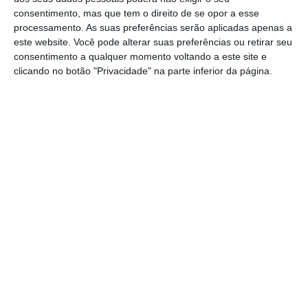
consentimento, mas que tem o direito de se opor a esse
jovem e larga maioria absoluta se comporta com
processamento. As suas preferências serão aplicadas apenas a
tibieza, sem rasgo e precocemente velha e
este website. Você pode alterar suas preferências ou retirar seu
trôpega. Esse aparente atavismo nacional para a
consentimento a qualquer momento voltando a este site e
clicando no botão "Privacidade" na parte inferior da página.
José Ferreira Machado
Professor da NovaSBE
Assine para ler este artigo
https://eco.sapo.pt/opiniao/naovaidar/
Copiar
Aceda às notícias premium do ECO. Torne-se
Assine o ECO Premium
assinante.