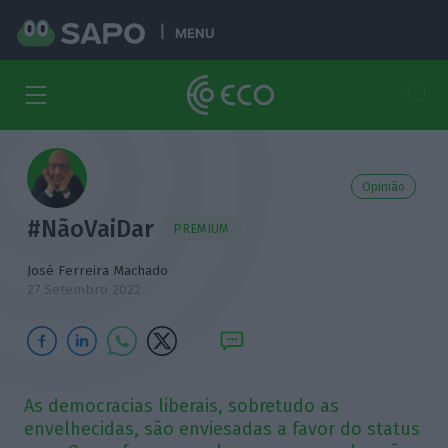
MENU
Opinião
#NãoVaiDar
PREMIUM
José Ferreira Machado
27 Setembro 2022
As democracias liberais, sobretudo as
envelhecidas, são enviesadas a favor do status