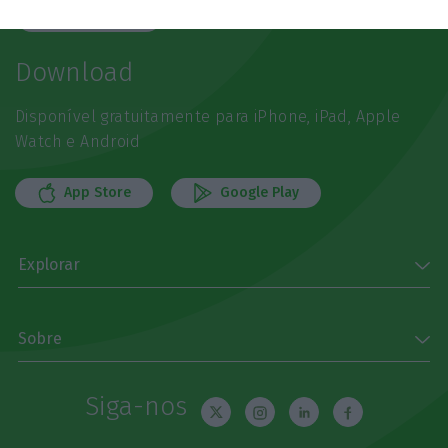
Subscrever
Download
Disponível gratuitamente para iPhone, iPad, Apple
Watch e Android
App Store
Google Play
Explorar
Sobre
Siga-nos