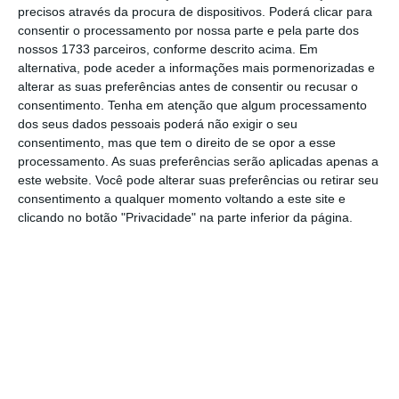
precisos através da procura de dispositivos. Poderá clicar para
consentir o processamento por nossa parte e pela parte dos
De que forma? Assine o ECO Premium e
nossos 1733 parceiros, conforme descrito acima. Em
tenha acesso a notícias exclusivas, à
alternativa, pode aceder a informações mais pormenorizadas e
alterar as suas preferências antes de consentir ou recusar o
opinião que conta, às reportagens e
consentimento.
Tenha em atenção que algum processamento
especiais que mostram o outro lado da
dos seus dados pessoais poderá não exigir o seu
história.
consentimento, mas que tem o direito de se opor a esse
processamento. As suas preferências serão aplicadas apenas a
este website. Você pode alterar suas preferências ou retirar seu
Esta assinatura é uma forma de apoiar
consentimento a qualquer momento voltando a este site e
clicando no botão "Privacidade" na parte inferior da página.
o ECO e os seus jornalistas. A nossa
contrapartida é o jornalismo
independente, rigoroso e credível.
Assine já
Veja todos os planos