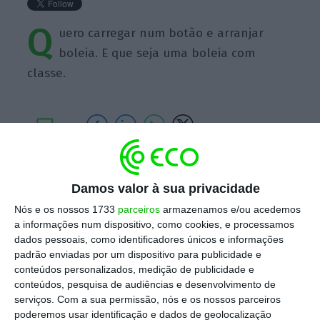
Q
uero carregar num botão e arranjar
boleia. E que seja uma boleia com
classe.
https://eco.sapo.pt/quote/garrett-camp-quero-carregar-num-botao-e-arranjar-boleia-e-que-seja-11/
Copiar
Damos valor à sua privacidade
Nós e os nossos 1733
parceiros
armazenamos e/ou acedemos
a informações num dispositivo, como cookies, e processamos
Assine o ECO Premium
dados pessoais, como identificadores únicos e informações
padrão enviadas por um dispositivo para publicidade e
conteúdos personalizados, medição de publicidade e
No momento em que a informação é
conteúdos, pesquisa de audiências e desenvolvimento de
mais importante do que nunca, apoie
serviços.
Com a sua permissão, nós e os nossos parceiros
o jornalismo independente e rigoroso.
poderemos usar identificação e dados de geolocalização