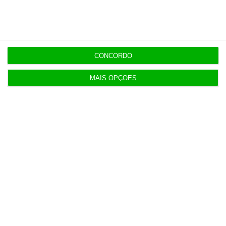
16:59
Inscritos na Segurança Social batem recordes em
Espanha
CONCORDO
4 Agosto 2026
MAIS OPÇÕES
Ventura diz que dívida pública evidencia “péssima
gestão”
4 Agosto 2026
Supremo espanhol condena EY a pagar a
acionistas da Gowex
5 Agosto 2026
Barcelos aprova concurso para nova ETAR de 35