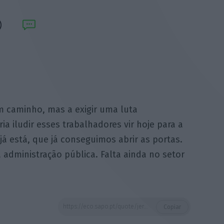
 caminho, mas a exigir uma luta
a iludir esses trabalhadores vir hoje para a
já está, que já conseguimos abrir as portas.
 administração pública. Falta ainda no setor
https://eco.sapo.pt/quote/jeronimo-de-sousa-e-um-comeco-e-significa-um-bom-caminho-mas-a-2/
Copiar