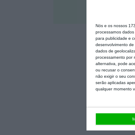
Veja 
Nós e os nossos 17
processamos dados p
para publicidade e 
desenvolvimento de 
dados de geolocaliza
processamento por n
alternativa, pode ac
ou recusar o consen
não exigir o seu co
serão aplicadas apen
qualquer momento vol
M