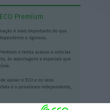
 ECO Premium
mação é mais importante do que
dependente e rigoroso.
Premium e tenha acesso a notícias
nta, às reportagens e especiais que
ória.
 de apoiar o ECO e os seus
artida é o jornalismo independente,
Assine já