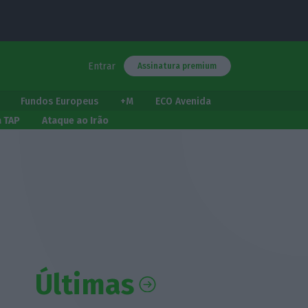
Entrar
Assinatura premium
Fundos Europeus
+M
ECO Avenida
a TAP
Ataque ao Irão
Últimas