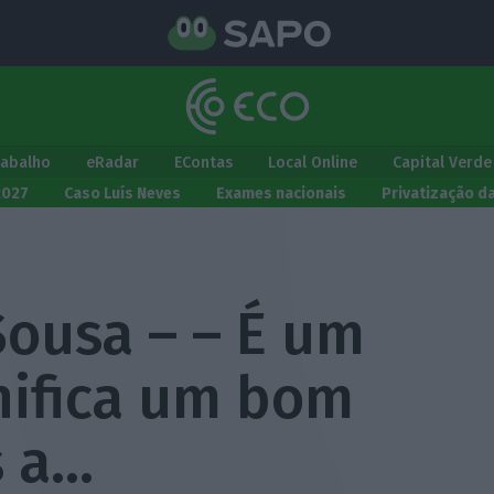
rabalho
eRadar
EContas
Local Online
Capital Verde
2027
Caso Luís Neves
Exames nacionais
Privatização d
Sousa – – É um
nifica um bom
s a…