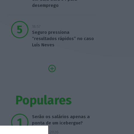
desemprego
18:57
Seguro pressiona
“resultados rápidos” no caso
Luís Neves
Populares
Serão os salários apenas a
ponta de um icebergue?
3 Agosto 2026