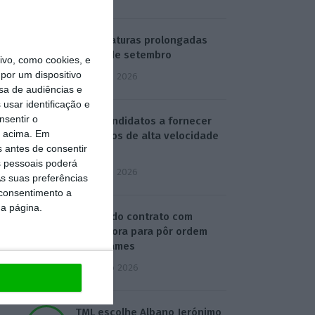
Candidaturas prolongadas
até 10 de setembro
vo, como cookies, e
por um dispositivo
3 Agosto 2026
sa de audiências e
usar identificação e
nsentir o
Há 2 candidatos a fornecer
o acima. Em
comboios de alta velocidade
s antes de consentir
à CP
 pessoais poderá
3 Agosto 2026
s suas preferências
 consentimento a
da página.
Publicado contrato com
consultora para pôr ordem
nos exames
4 Agosto 2026
TML escolhe Albano Jerónimo