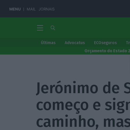
MENU
MAIL
JORNAIS
Últimas
Advocatus
ECOseguros
T
Orçamento do Estado 
Jerónimo de 
começo e sig
caminho, ma