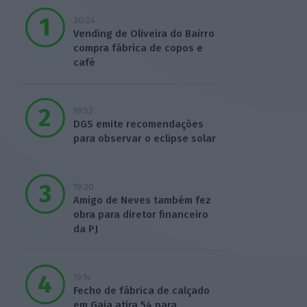
20:24
Vending de Oliveira do Bairro
compra fábrica de copos e
café
19:52
DGS emite recomendações
para observar o eclipse solar
19:20
Amigo de Neves também fez
obra para diretor financeiro
da PJ
19:14
Fecho de fábrica de calçado
em Gaia atira 54 para