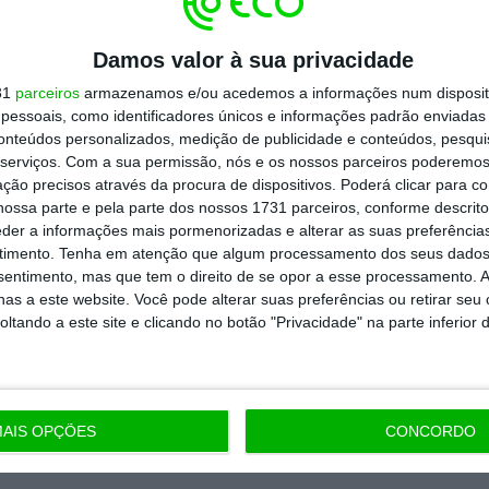
todos os planos
Damos valor à sua privacidade
31
parceiros
armazenamos e/ou acedemos a informações num dispositi
essoais, como identificadores únicos e informações padrão enviadas 
conteúdos personalizados, medição de publicidade e conteúdos, pesqui
serviços.
Com a sua permissão, nós e os nossos parceiros poderemos 
ção precisos através da procura de dispositivos. Poderá clicar para co
ossa parte e pela parte dos nossos 1731 parceiros, conforme descrit
eder a informações mais pormenorizadas e alterar as suas preferência
timento.
Tenha em atenção que algum processamento dos seus dados
nsentimento, mas que tem o direito de se opor a esse processamento. A
as a este website. Você pode alterar suas preferências ou retirar seu
tando a este site e clicando no botão "Privacidade" na parte inferior 
AIS OPÇÕES
CONCORDO