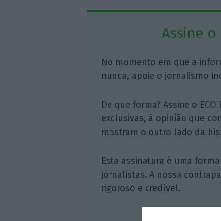
Assine o
No momento em que a infor
nunca, apoie o jornalismo in
De que forma? Assine o ECO 
exclusivas, à opinião que co
mostram o outro lado da hist
Esta assinatura é uma forma
jornalistas. A nossa contrap
rigoroso e credível.