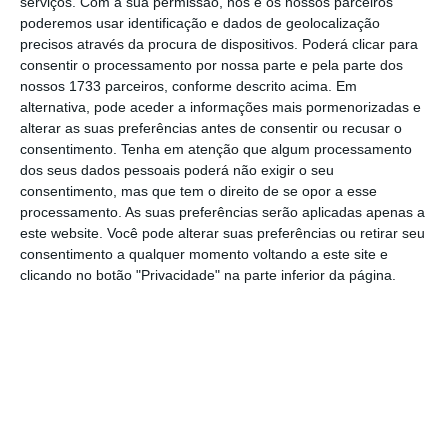
serviços.
Com a sua permissão, nós e os nossos parceiros
poderemos usar identificação e dados de geolocalização
precisos através da procura de dispositivos. Poderá clicar para
Os mercados não vêem o mesmo que Costa.
consentir o processamento por nossa parte e pela parte dos
Porquê?
nossos 1733 parceiros, conforme descrito acima. Em
Ler Mais
alternativa, pode aceder a informações mais pormenorizadas e
alterar as suas preferências antes de consentir ou recusar o
consentimento.
Tenha em atenção que algum processamento
Sobre o
banco de transição
que resultou da
dos seus dados pessoais poderá não exigir o seu
consentimento, mas que tem o direito de se opor a esse
resolução aplicada ao BES, cujo processo
processamento. As suas preferências serão aplicadas apenas a
balanceia entre uma venda por valores
este website. Você pode alterar suas preferências ou retirar seu
baixos e uma nacionalização, o último aviso
consentimento a qualquer momento voltando a este site e
clicando no botão "Privacidade" na parte inferior da página.
da Fitch foi claro: “
Um novo problema no
setor financeiro que exija um apoio financeiro
substancial do Estado” poderá por si só
determinar um cortar do
rating
de Portugal
.
Novobanco
Conheça em detalhe o banco