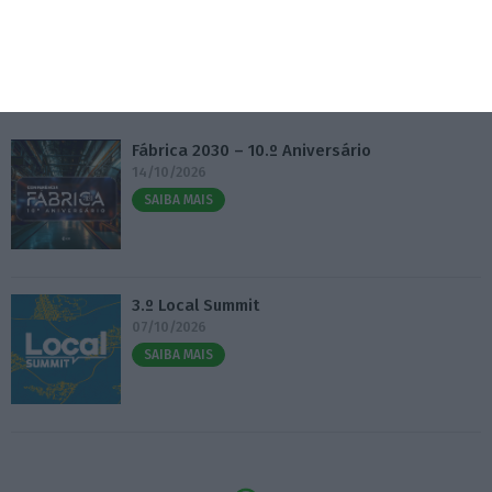
Eventos
Fábrica 2030 – 10.º Aniversário
14/10/2026
SAIBA MAIS
3.º Local Summit
07/10/2026
SAIBA MAIS