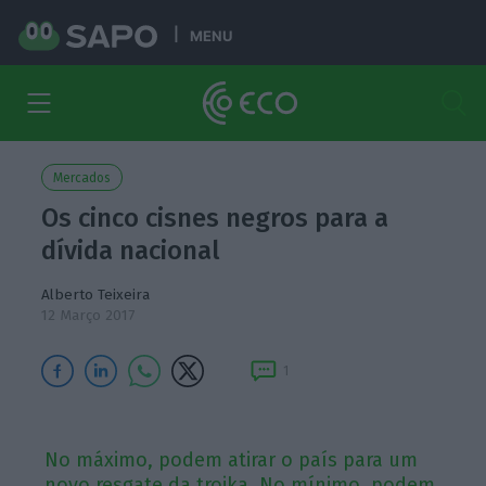
MENU
Mercados
Os cinco cisnes negros para a
dívida nacional
Alberto Teixeira
12 Março 2017
1
No máximo, podem atirar o país para um
novo resgate da troika. No mínimo, podem