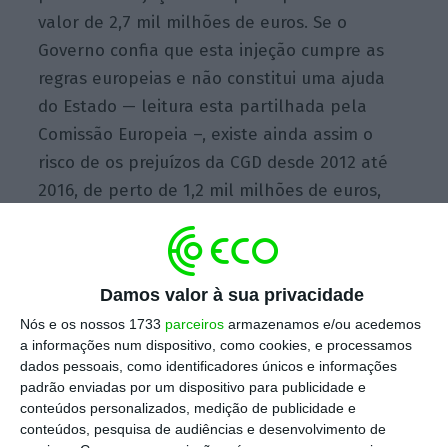
valor de 2,7 mil milhões de euros. Se o
Governo confia que esta injeção cumpre as
regras europeias e não constitui uma ajuda
do Estado — leitura esta partilhada pela
Comissão Europeia –, existe ainda assim o
risco de os prejuízos da CGD desde 2012 até
2016, de perto de 1,2 mil milhões de euros,
serem somados ao défice.
Adicionalmente, parte do plano passa pela
Damos valor à sua privacidade
e
missão de dívida subordinada no montante
Nós e os nossos 1733
parceiros
armazenamos e/ou acedemos
de 1.000 milhões de euros
, num contexto de
a informações num dispositivo, como cookies, e processamos
deterioração da perceção de risco de Portugal
dados pessoais, como identificadores únicos e informações
da parte dos mercados. A operação, à qual se
padrão enviadas por um dispositivo para publicidade e
conteúdos personalizados, medição de publicidade e
juntou o Presidente da República, já
conteúdos, pesquisa de audiências e desenvolvimento de
arrancou.