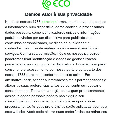
parlamentar comunista, João Oliveira. Uma
posição que mantiveram até ao fim.
Damos valor à sua privacidade
Nós e os nossos 1733
parceiros
armazenamos e/ou acedemos
a informações num dispositivo, como cookies, e processamos
Pedrógão Grande como “laboratório da reforma da
dados pessoais, como identificadores únicos e informações
floresta”
padrão enviadas por um dispositivo para publicidade e
Ler Mais
conteúdos personalizados, medição de publicidade e
conteúdos, pesquisa de audiências e desenvolvimento de
serviços.
Com a sua permissão, nós e os nossos parceiros
O acordo entre o Executivo e o Bloco de
poderemos usar identificação e dados de geolocalização
precisos através da procura de dispositivos. Poderá clicar para
Esquerda,
que se traduziu num recuo do
consentir o processamento por nossa parte e pela parte dos
Governo de modo a aceitar uma
redução das
nossos 1733 parceiros, conforme descrito acima. Em
áreas dedicadas à plantação de eucalipto
—
alternativa, pode aceder a informações mais pormenorizadas e
alterar as suas preferências antes de consentir ou recusar o
valeu a aprovação esta noite de três
consentimento.
Tenha em atenção que algum processamento
diplomas:
a revisão do Regime Jurídico das
dos seus dados pessoais poderá não exigir o seu
Ações de Arborização e de Rearborização, a
consentimento, mas que tem o direito de se opor a esse
processamento. As suas preferências serão aplicadas apenas a
criação do Sistema de Informação Cadastral
este website. Você pode alterar suas preferências ou retirar seu