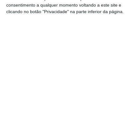
Simplificada e a revisão do Decreto-Lei que
consentimento a qualquer momento voltando a este site e
estrutura o Sistema de Defesa da Floresta
clicando no botão "Privacidade" na parte inferior da página.
Contra Incêndios,
segundo refere o
comunicado do Ministério da Agricultura
enviado às redações.
Mas no que diz respeita ao banco de terras e
ao fundo de mobilização de terras
foi a vez do
PCP se unir à direita para chumbar a medida.
O
deputado do PSD, Nuno Serra, congratulou-se
com a manutenção da atual lei de bolsas de
terras e o chumbo da proposta do Governo.
“Para nós é um dia bastante triste para o
setor da floresta e
esperamos que, nas
propostas que ainda estão para ser votadas,
os benefícios fiscais, se possa ainda incentivar