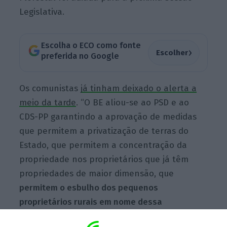
Legislativa.
Escolha o ECO como fonte
›
Escolher
preferida no Google
Os comunistas
já tinham deixado o alerta a
meio da tarde
. “O BE aliou-se ao PSD e ao
CDS-PP garantindo a aprovação de medidas
que permitem a privatização de terras do
Estado, que permitem a concentração da
propriedade nos proprietários que já têm
propriedades de maior dimensão, que
permitem o esbulho dos pequenos
proprietários rurais em nome dessa
concentração agrícola”
, defendeu o líder