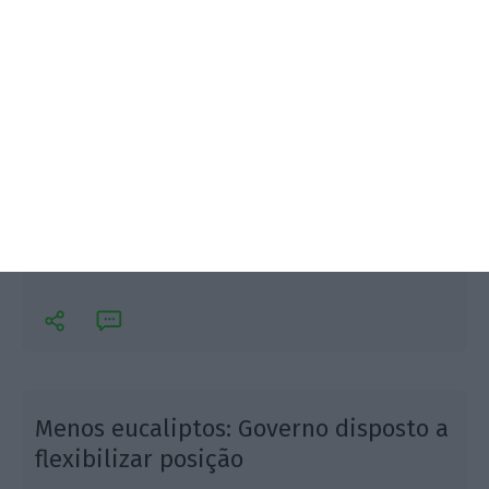
"O BE aliou-se ao PSD e ao CDS-PP garantindo a
aprovação de medidas que permitem a privatização
de terras do Estado", criticou o líder parlamentar
comunista João Oliveira.
Menos eucaliptos: Governo disposto a
flexibilizar posição