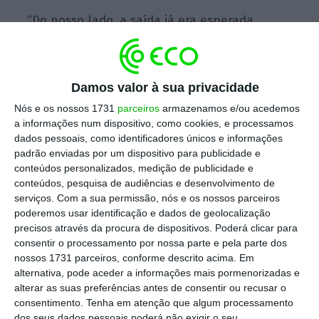
“Do nosso lado, a saída já era esperada.
Tínhamos a certeza de que a decisão, quer do
Tribunal Supremo, quer do Tribunal
Constitucional, foram decisões políticas, para
Damos valor à sua privacidade
não desautorizarem José Eduardo dos Santos.
Nós e os nossos 1731
parceiros
armazenamos e/ou acedemos
Porque a fundamentação não era
a informações num dispositivo, como cookies, e processamos
consolidada”, afirmou esta quinta-feira o
dados pessoais, como identificadores únicos e informações
padrão enviadas por um dispositivo para publicidade e
advogado David Mendes.
conteúdos personalizados, medição de publicidade e
conteúdos, pesquisa de audiências e desenvolvimento de
A ação foi interposta em junho de 2016,
serviços.
Com a sua permissão, nós e os nossos parceiros
poderemos usar identificação e dados de geolocalização
aquando da nomeação, alegando violação da
precisos através da procura de dispositivos. Poderá clicar para
lei da Probidade Pública, mas acabou por ser
consentir o processamento por nossa parte e pela parte dos
recusada pelo Tribunal Supremo e
nossos 1731 parceiros, conforme descrito acima. Em
alternativa, pode aceder a informações mais pormenorizadas e
posteriormente no recurso para o Tribunal
alterar as suas preferências antes de consentir ou recusar o
Constitucional.
consentimento.
Tenha em atenção que algum processamento
dos seus dados pessoais poderá não exigir o seu