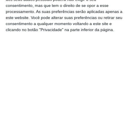
consentimento, mas que tem o direito de se opor a esse
“
Sabíamos que, a qualquer tempo, a Isabel
processamento. As suas preferências serão aplicadas apenas a
dos Santos haveria de sair,
ou por renúncia
este website. Você pode alterar suas preferências ou retirar seu
ou então por exoneração. Vaticinávamos que
consentimento a qualquer momento voltando a este site e
clicando no botão "Privacidade" na parte inferior da página.
fosse por renúncia, tendo em conta a pressão
política que podia sofrer e ela, até para
salvar a sua honra, deveria ter-se demitido.
Mas não, preferiu esticar a corda até ao final”,
criticou ainda David Mendes, que foi eleito,
em agosto, deputado à Assembleia Nacional
nas listas da UNITA, o maior partido da
oposição angolana.
"Do nosso lado, a saída já era
esperada. Tínhamos a certeza de que
a decisão, quer do Tribunal Supremo,
quer do Tribunal Constitucional,