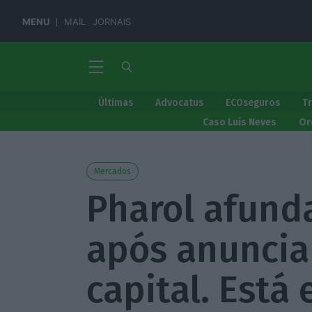
MENU
MAIL
JORNAIS
Últimas
Advocatus
ECOseguros
T
Caso Luís Neves
Or
Mercados
Pharol afund
após anuncia
capital. Está