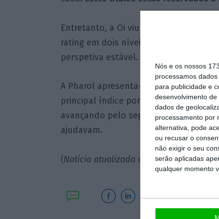
Entretanto, a Oi viu esta quinta-feira
rating em dois níveis, de CCC+ (nível
perspetiva estável.
Nós e os nossos 17
processamos dados p
A Pharol apresenta-se com o pior de
para publicidade e 
desenvolvimento de 
principal índice português, regista um
dados de geolocaliza
avançando pelo segundo dia consecuti
processamento por n
alternativa, pode ac
ajudavam.
ou recusar o consen
não exigir o seu co
(
Notícia atualizada às 9h06
)
serão aplicadas apen
qualquer momento vol
M