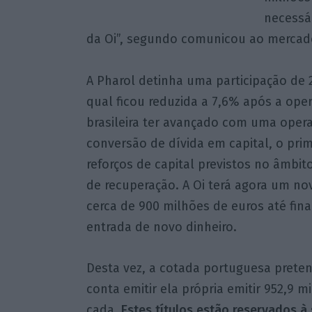
necessár
da Oi”, segundo comunicou ao mercad
A Pharol detinha uma participação de 
qual ficou reduzida a 7,6% após a ope
brasileira ter avançado com uma oper
conversão de dívida em capital, o prim
reforços de capital previstos no âmbit
de recuperação. A Oi terá agora um n
cerca de 900 milhões de euros até fin
entrada de novo dinheiro.
Desta vez, a cotada portuguesa pretend
conta emitir ela própria emitir 952,9 
cada.
Estes títulos estão reservados à 