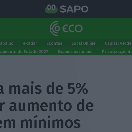
rabalho
eRadar
EContas
Local Online
Capital Verde
çamento do Estado 2027
Exames nacionais
Privatização d
a mais de 5%
r aumento de
 em mínimos