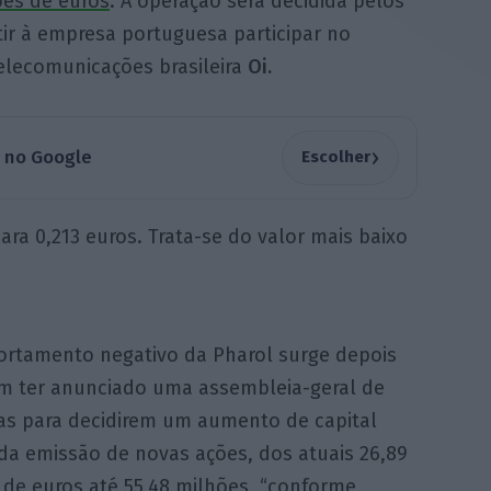
ões de euros
. A operação será decidida pelos
tir à empresa portuguesa participar no
elecomunicações brasileira
Oi.
›
a no Google
Escolher
ra 0,213 euros. Trata-se do valor mais baixo
rtamento negativo da Pharol surge depois
m ter anunciado uma assembleia-geral de
tas para decidirem um aumento de capital
da emissão de novas ações, dos atuais 26,89
 de euros até 55,48 milhões, “conforme