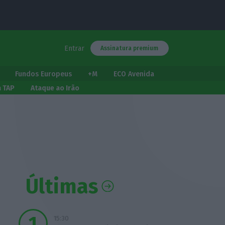
Entrar
Assinatura premium
Fundos Europeus
+M
ECO Avenida
a TAP
Ataque ao Irão
Últimas
15:30