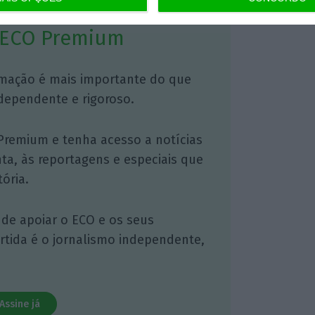
 ECO Premium
mação é mais importante do que
dependente e rigoroso.
Premium e tenha acesso a notícias
nta, às reportagens e especiais que
ória.
 de apoiar o ECO e os seus
artida é o jornalismo independente,
Assine já