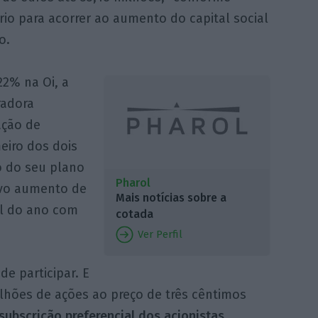
io para acorrer ao aumento do capital social
o.
22% na Oi, a
radora
ação de
eiro dos dois
o do seu plano
Pharol
ovo aumento de
Mais notícias sobre a
al do ano com
cotada
Ver Perfil
e participar. E
milhões de ações ao preço de três cêntimos
subscrição preferencial dos acionistas
.