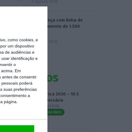
5 Agosto 2026
BPF avança com linha de
financiamento de 1.500
milhões
vo, como cookies, e
5 Agosto 2026
por um dispositivo
sa de audiências e
usar identificação e
nsentir o
o acima. Em
Eventos
s antes de consentir
 pessoais poderá
s suas preferências
Fábrica 2030 – 10.º
 consentimento a
Aniversário
da página.
14/10/2026
SAIBA MAIS