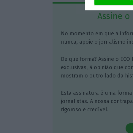
Assine o
No momento em que a infor
nunca, apoie o jornalismo in
De que forma? Assine o ECO 
exclusivas, à opinião que co
mostram o outro lado da hist
Esta assinatura é uma forma
jornalistas. A nossa contrap
rigoroso e credível.