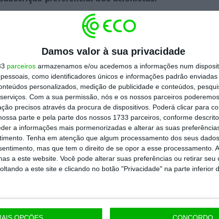
 a agência Standard & Poor’s melhorar o seu
 de quase incumprimento) para B, com uma
Damos valor à sua privacidade
33
parceiros
armazenamos e/ou acedemos a informações num dispositi
essoais, como identificadores únicos e informações padrão enviadas 
sempenho na bolsa portuguesa. O
PSI-20,
o
conteúdos personalizados, medição de publicidade e conteúdos, pesqui
serviços.
Com a sua permissão, nós e os nossos parceiros poderemos 
a valorização de 0,04% para 5.489,7 pontos,
ção precisos através da procura de dispositivos. Poderá clicar para co
vo. Galp e EDP, com subidas de 0,2% e 0,3%,
ossa parte e pela parte dos nossos 1733 parceiros, conforme descrit
eder a informações mais pormenorizadas e alterar as suas preferência
timento.
Tenha em atenção que algum processamento dos seus dados
nsentimento, mas que tem o direito de se opor a esse processamento. A
as a este website. Você pode alterar suas preferências ou retirar seu
tando a este site e clicando no botão "Privacidade" na parte inferior 
https://eco.sapo.pt/2018/08/17/pharol-afunda-mais-de-5-apos-anunciar-aumento-de-capital-esta-em-minimos-desde-abril/
Copiar
AIS OPÇÕES
CONCORDO