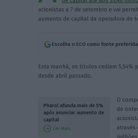
de capital até aos 55,48 milh
acionistas a 7 de setembro e vai permi
aumento de capital da operadora de t
Escolha o ECO como fonte preferid
Esta manhã, os títulos cediam 5,54% pa
desde abril passado.
O compo
Pharol afunda mais de 5%
de onte
após anunciar aumento de
acionis
capital
através 
Ler Mais
milhões