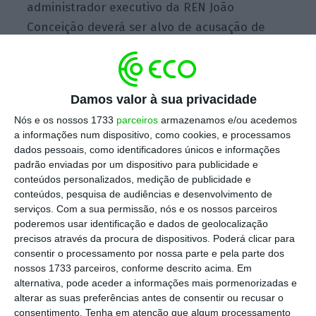
administrador executivo da REN João
Conceição deverá ser alvo de acusação de
dois crimes de corrupção passiva.
Leia a
notícia completa no
Observador
(acesso
pago)
.
Damos valor à sua privacidade
Nós e os nossos 1733
parceiros
armazenamos e/ou acedemos
a informações num dispositivo, como cookies, e processamos
“Espero que contratos de
dados pessoais, como identificadores únicos e informações
venda sejam divulgados”,
padrão enviadas por um dispositivo para publicidade e
conteúdos personalizados, medição de publicidade e
diz António Ramalho
conteúdos, pesquisa de audiências e desenvolvimento de
serviços.
Com a sua permissão, nós e os nossos parceiros
poderemos usar identificação e dados de geolocalização
O CEO do Novo Banco, António Ramalho,
precisos através da procura de dispositivos. Poderá clicar para
consentir o processamento por nossa parte e pela parte dos
concordo com o
pedido do Parlamento para
nossos 1733 parceiros, conforme descrito acima. Em
ter acesso ao contrato de venda da
alternativa, pode aceder a informações mais pormenorizadas e
instituição financeira
por questões de
alterar as suas preferências antes de consentir ou recusar o
consentimento.
Tenha em atenção que algum processamento
transparência. O pedido foi feito na mesma