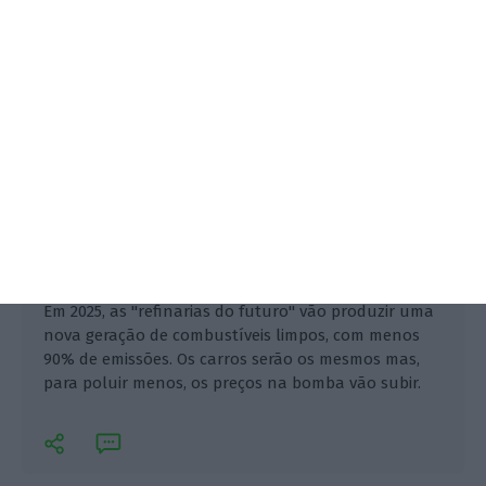
Em 2025, as "refinarias do futuro" vão produzir uma
nova geração de combustíveis limpos, com menos
90% de emissões. Os carros serão os mesmos mas,
para poluir menos, os preços na bomba vão subir.