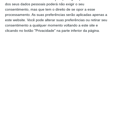
dos seus dados pessoais poderá não exigir o seu
altura em que o primeiro-ministro garantiu
consentimento, mas que tem o direito de se opor a esse
que, se houver má gestão, o Novo Banco terá
processamento. As suas preferências serão aplicadas apenas a
este website. Você pode alterar suas preferências ou retirar seu
de devolver o dinheiro injeto pelo Fundo de
consentimento a qualquer momento voltando a este site e
Resolução.
“Todos os contratos têm cláusulas
clicando no botão "Privacidade" na parte inferior da página.
de incumprimento doloso e este não foge à
regra
. Aliás, espero que os contratos sejam
divulgados de uma forma muito clara até
porque saímos todos com vantagem da
divulgação e da transparência”, disse o
banqueiro.
Leia a entrevista completa no
Jornal de Negócios
(acesso pago)
.