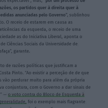
dos expectável”, mas,
“por um processo de
azões, os partidos quer à direita quer à
edidas anunciadas pelo Governo”,
sublinhou
to. O receio de estarem em causa as
eticências da esquerda, o receio de uma
iedade as do Iniciativa Liberal, aponta o
de Ciências Sociais da Universidade de
faça”, garante.
o de razões políticas que justificam a
osta Pinto. “Ao existir a perceção de de que
s vão perdurar muito para além da própria
a conjuntura, com o Governo a dar sinais de
a” —
o voto contra do Bloco de Esquerda à
generalidade,
foi o exemplo mais flagrante