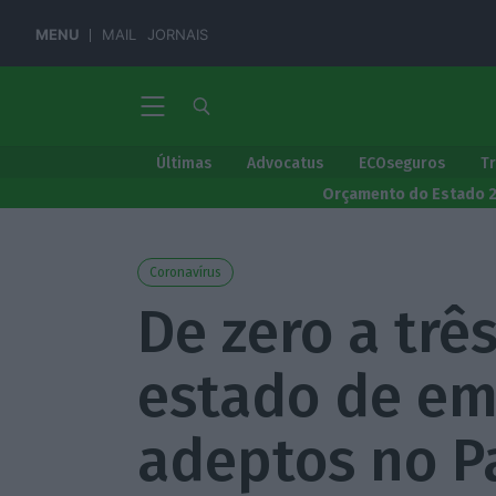
MENU
MAIL
JORNAIS
Últimas
Advocatus
ECOseguros
T
Orçamento do Estado 
Coronavírus
De zero a trê
estado de em
adeptos no P