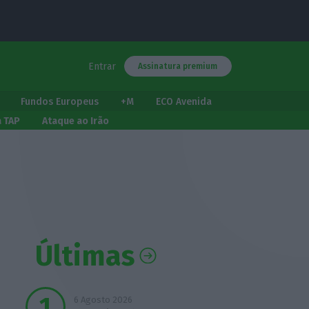
Entrar
Assinatura premium
Fundos Europeus
+M
ECO Avenida
a TAP
Ataque ao Irão
Últimas
6 Agosto 2026