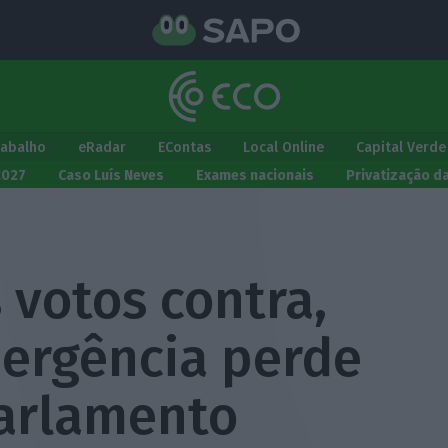
rabalho
eRadar
EContas
Local Online
Capital Verde
2027
Caso Luís Neves
Exames nacionais
Privatização d
s votos contra,
ergência perde
arlamento