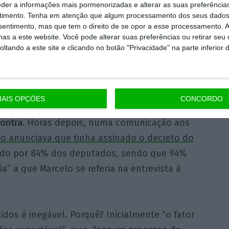
 ainda mais adeptos no Parlamento. O
eder a informações mais pormenorizadas e alterar as suas preferência
ção. E
m entrevista à
RTP
,
na segunda-feira, o
timento.
Tenha em atenção que algum processamento dos seus dados
nsentimento, mas que tem o direito de se opor a esse processamento. A
comparando com março,
“os setores políticos
as a este website. Você pode alterar suas preferências ou retirar seu
ltura, nenhum partido votou contra o
tando a este site e clicando no botão "Privacidade" na parte inferior 
necessários para passar
:
PS, PSD, CDS e a
AIS OPÇÕES
CONCORDO
es votaram a favor, BE, PAN e Chega
contra.
Horas depois, numa comunicação aos
o anunciava que tinha assinado o decreto do
ado por 84% dos deputados, sendo que 94%
a” a que Marcelo se referia na entrevista à
idos é inegável. Porquê? Inicialmente “o fator