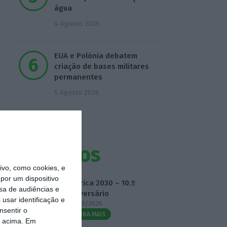
água
4 Agosto 2026
EUA e Polónia debatem
criação de bases militares
permanentes
5 Agosto 2026
Eventos
vo, como cookies, e
por um dispositivo
Fábrica 2030 – 10.º
sa de audiências e
Aniversário
usar identificação e
14/10/2026
nsentir o
SAIBA MAIS
o acima. Em