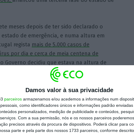
ete meses depois de ter sido declarado o
o estado de emergência, e numa altura em
tugal regista
mais de 5.000 casos de
rus por dia e cerca de meia centena de
 o Governo decidiu que estava na altura de
 declarar estado de emergência nacional.
lhe quatro motivos
e, depois de ouvir os
cou convencido
.
Propôs ao Parlamento um
Damos valor à sua privacidade
e novembro, mas, desta vez, “mais limitado e
33
parceiros
armazenamos e/ou acedemos a informações num dispositi
essoais, como identificadores únicos e informações padrão enviadas 
conteúdos personalizados, medição de publicidade e conteúdos, pesqui
serviços.
Com a sua permissão, nós e os nossos parceiros poderemos 
ção precisos através da procura de dispositivos. Poderá clicar para co
ira e o xadrez político mudou uma vez mais,
ossa parte e pela parte dos nossos 1733 parceiros, conforme descrit