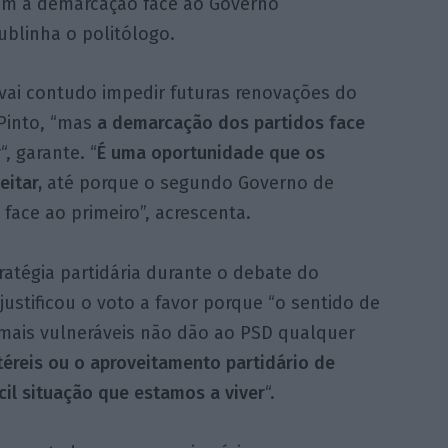
am a demarcação face ao Governo
blinha o politólogo.
 vai contudo impedir futuras renovações do
 Pinto, “mas
a demarcação dos partidos face
r
“, garante. “
É uma oportunidade que os
itar,
até porque o segundo Governo de
 face ao primeiro”, acrescenta.
ratégia partidária durante o debate do
ustificou o voto a favor porque “o sentido de
 mais vulneráveis não dão ao PSD qualquer
téreis ou o aproveitamento partidário de
il situação que estamos a viver
“.