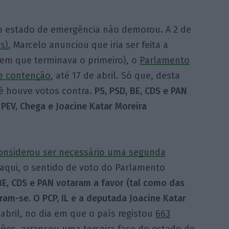
ro estado de emergência não demorou. A 2 de
s)
, Marcelo anunciou que iria ser feita a
a em que terminava o primeiro), o
Parlamento
de contenção
, até 17 de abril. Só que, desta
té houve votos contra.
PS, PSD, BE, CDS e PAN
, PEV, Chega e Joacine Katar Moreira
onsiderou ser necessário uma segunda
, aqui, o sentido de voto do Parlamento
BE, CDS e PAN votaram a favor (tal como das
ram-se. O PCP, IL e a deputada Joacine Katar
e abril, no dia em que o país registou
663
ções,
arrancou uma terceira fase do estado de