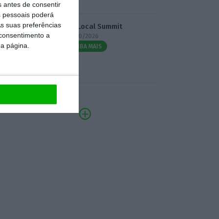
s antes de consentir
 pessoais poderá
s suas preferências
3.º Local Summit
 consentimento a
07/10/2026
da página.
SAIBA MAIS