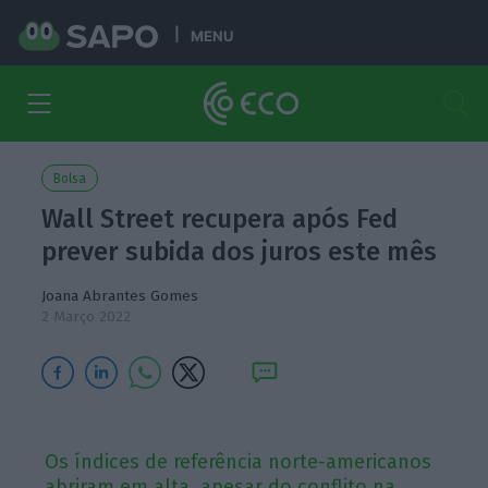
MENU
Bolsa
Wall Street recupera após Fed
prever subida dos juros este mês
Joana Abrantes Gomes
2 Março 2022
Os índices de referência norte-americanos
abriram em alta, apesar do conflito na