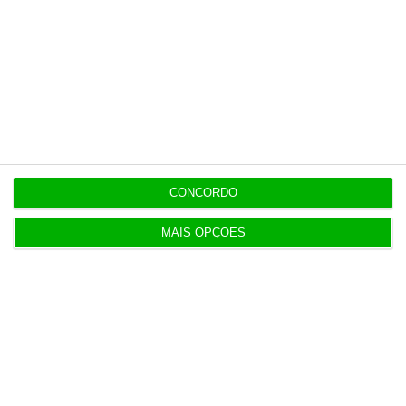
22:16
Seguro: “inaceitável” que Estado se demita do
apoio social
20:27
Praias com “impactos significativos” devido ao
mau tempo
CONCORDO
20:24
MAIS OPÇÕES
Vending de Oliveira do Bairro compra fábrica de
copos e café