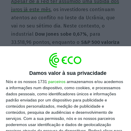
Apesar de a Fed ter assumido uma subida dos
juros já este mês
, os investidores continuam
atentos ao
conflito no leste da Ucrânia, que
vai no seu sétimo dia.
Neste contexto, o
industrial
Dow Jones sobe 0,67%
, para
33.518,96 pontos, enquanto o
S&P
500 valoriza
0,57%
, para 4.330,77 pontos. O tecnológico
Nasdaq
regista ganhos de 0
,45%
, para
13.592,73 pontos.
Damos valor à sua privacidade
Nós e os nossos 1731
parceiros
armazenamos e/ou acedemos
a informações num dispositivo, como cookies, e processamos
Num discurso preparado para ser lido esta
dados pessoais, como identificadores únicos e informações
quarta-feira no Congresso dos Estados
padrão enviadas por um dispositivo para publicidade e
Unidos, o presidente da Reserva Federal, Jay
conteúdos personalizados, medição de publicidade e
conteúdos, pesquisa de audiências e desenvolvimento de
Powell, reconhece que existe uma “elevada
serviços.
Com a sua permissão, nós e os nossos parceiros
incerteza em torno das implicações [da
poderemos usar identificação e dados de geolocalização
guerra na Ucrânia] para a economia dos EUA”,
precisos através da procura de dispositivos. Poderá clicar para