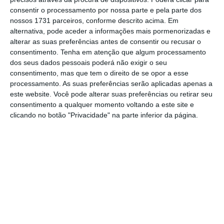
consentir o processamento por nossa parte e pela parte dos
mas mantém a preocupação com a inflação.
nossos 1731 parceiros, conforme descrito acima. Em
alternativa, pode aceder a informações mais pormenorizadas e
Por isso, considera
“apropriado” subir as taxas
alterar as suas preferências antes de consentir ou recusar o
consentimento.
Tenha em atenção que algum processamento
de juro já na próxima reunião de política
dos seus dados pessoais poderá não exigir o seu
monetária
,
marcada para 15 e 16 de março
.
consentimento, mas que tem o direito de se opor a esse
“
Vamos usar as nossas ferramentas de
processamento. As suas preferências serão aplicadas apenas a
este website. Você pode alterar suas preferências ou retirar seu
política [monetária] para evitar que a
consentimento a qualquer momento voltando a este site e
inflação mais elevada se
enraíze
, ao mesmo
clicando no botão "Privacidade" na parte inferior da página.
tempo que promovemos uma expansão
[económica] sustentável e um mercado de
trabalho robusto”, assinala o responsável.
Esta quarta-feira foram também divulgados
dados sobre o mercado de trabalho norte-
americano no mês de fevereiro. Segundo o
instituto Automatic Data Processing (ADP),