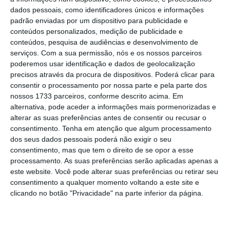
dados pessoais, como identificadores únicos e informações
Godinho, ministra do Trabalho, Solidariedade
padrão enviadas por um dispositivo para publicidade e
e Segurança Social, à saída da reunião da
conteúdos personalizados, medição de publicidade e
concertação social, em declarações emitidas
conteúdos, pesquisa de audiências e desenvolvimento de
serviços.
Com a sua permissão, nós e os nossos parceiros
pela RTP3.
poderemos usar identificação e dados de geolocalização
precisos através da procura de dispositivos. Poderá clicar para
consentir o processamento por nossa parte e pela parte dos
A ministra disse ainda que o objetivo é que o
nossos 1733 parceiros, conforme descrito acima. Em
programa entre em vigor “ainda este
alternativa, pode aceder a informações mais pormenorizadas e
alterar as suas preferências antes de consentir ou recusar o
semestre”.
consentimento.
Tenha em atenção que algum processamento
dos seus dados pessoais poderá não exigir o seu
Defendendo que as medidas vão ao encontro
consentimento, mas que tem o direito de se opor a esse
processamento. As suas preferências serão aplicadas apenas a
daquele que deve ser um objetivo comum e
este website. Você pode alterar suas preferências ou retirar seu
transversal — o “trabalho digno, valorizado e
consentimento a qualquer momento voltando a este site e
emprego sustentado, não precário” — Ana
clicando no botão "Privacidade" na parte inferior da página.
Mendes Godinho disse ainda que estão
totalmente alinhadas com as recentes