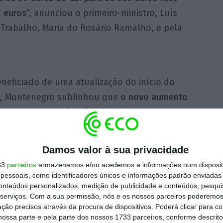
7 euros
“, anunciou o primeiro-ministro, Luís
Trabalho, Maria do Rosário Ramalho, e pela
neficiado de uma atualização do início do
os, Montenegro sublinhou que
o novo aumento
ira etapa do caminho” que o Governo quer
nte possível os 820 euros”.
Damos valor à sua privacidade
ho, todos os pensionistas que tenham acesso ao
33
parceiros
armazenamos e/ou acedemos a informações num dispositi
uros
e que todos os que a partir de agora se
essoais, como identificadores únicos e informações padrão enviadas 
er para beneficiar desta ajuda”, esclareceu o
conteúdos personalizados, medição de publicidade e conteúdos, pesqui
serviços.
Com a sua permissão, nós e os nossos parceiros poderemos 
ção precisos através da procura de dispositivos. Poderá clicar para co
ossa parte e pela parte dos nossos 1733 parceiros, conforme descrit