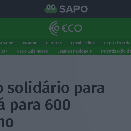
rabalho
eRadar
EContas
Local Online
Capital Verde
2027
Caso Luís Neves
Exames nacionais
Privatização d
solidário para
á para 600
ho