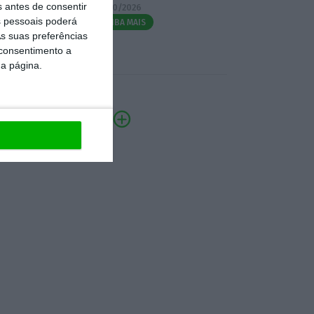
s antes de consentir
07/10/2026
 pessoais poderá
SAIBA MAIS
s suas preferências
 consentimento a
da página.