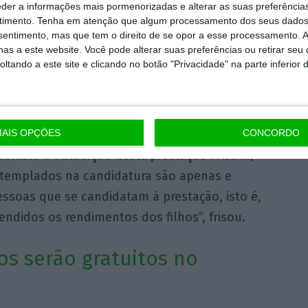
eder a informações mais pormenorizadas e alterar as suas preferência
da com
uma medida, que constava do
timento.
Tenha em atenção que algum processamento dos seus dados
e exclui os rendimentos dos filhos dos idosos
nsentimento, mas que tem o direito de se opor a esse processamento. A
as a este website. Você pode alterar suas preferências ou retirar seu
ição de recursos dos requerentes.
O programa
tando a este site e clicando no botão "Privacidade" na parte inferior 
esta questão, mas sem grande detalhe: “Pode,
 condição de recursos de acesso do CSI.”
AIS OPÇÕES
CONCORDO
dimentos dos filhos dos beneficiários ou
bilizar a atribuição desta prestação”.
Assim,
ontemplados na candidatura são apenas e
ssoas que se candidatam à prestação, isto é,
ndidos os rendimentos dos filhos”, frisou.
s serão gratuitos no