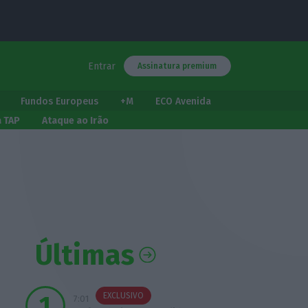
Entrar
Assinatura premium
Fundos Europeus
+M
ECO Avenida
a TAP
Ataque ao Irão
Últimas
EXCLUSIVO
7:01