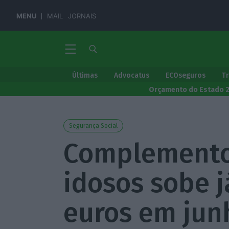
MENU
MAIL
JORNAIS
Últimas
Advocatus
ECOseguros
T
Orçamento do Estado 
Segurança Social
Complemento 
idosos sobe j
euros em jun