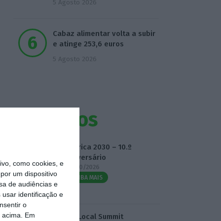
5 Agosto 2026
Cabaz alimentar volta a subir
e atinge 253,6 euros
5 Agosto 2026
Eventos
Fábrica 2030 – 10.º
Aniversário
vo, como cookies, e
14/10/2026
por um dispositivo
SAIBA MAIS
sa de audiências e
usar identificação e
nsentir o
o acima. Em
3.º Local Summit