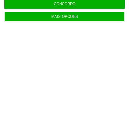
CONCORDO
8:11
Hoje nas notícias: discriminação salarial, ferrovia
MAIS OPÇÕES
e PS
8:00
Geely quer liderar a próxima geração da
mobilidade
7:07
Exército com 16,5 milhões para compra de veículos
7:07
Quem é Maurício Ribeiro, o principal acionista do
Conta Lá?