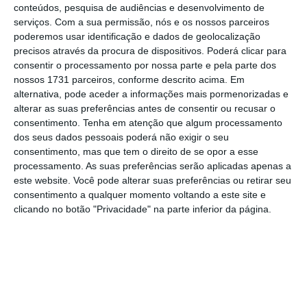
e “no Serviço Nacional de Saúde é mesmo
conteúdos, pesquisa de audiências e desenvolvimento de
fundamental”. A proposta de um acordo de
serviços.
Com a sua permissão, nós e os nossos parceiros
poderemos usar identificação e dados de geolocalização
regime entre PSD e PS na saúde foi deixada
precisos através da procura de dispositivos. Poderá clicar para
no domingo à noite pelo comentador da SIC e
consentir o processamento por nossa parte e pela parte dos
antigo líder social-democrata, Luís Marques
nossos 1731 parceiros, conforme descrito acima. Em
alternativa, pode aceder a informações mais pormenorizadas e
Mendes.
alterar as suas preferências antes de consentir ou recusar o
consentimento.
Tenha em atenção que algum processamento
dos seus dados pessoais poderá não exigir o seu
Marcelo duvida de entusiasmo nacional no apoio a
consentimento, mas que tem o direito de se opor a esse
atletas
processamento. As suas preferências serão aplicadas apenas a
Ler Mais
este website. Você pode alterar suas preferências ou retirar seu
consentimento a qualquer momento voltando a este site e
clicando no botão "Privacidade" na parte inferior da página.
No que toca ao “imediato, o urgente”,
o
Presidente da República sustentou que “há
medidas que são fáceis de aplicar e há outras
que são mais lentas”, considerando que é
importante “continuar o tipo de