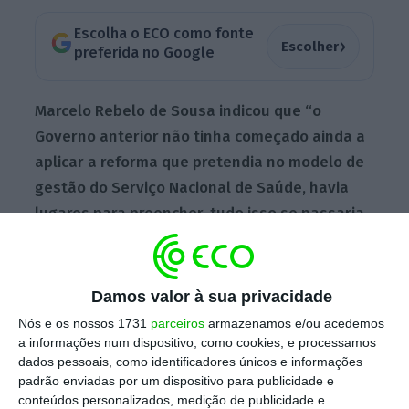
Escolha o ECO como fonte
›
Escolher
preferida no Google
Marcelo Rebelo de Sousa indicou que “o
Governo anterior não tinha começado ainda a
aplicar a reforma que pretendia no modelo de
gestão do Serviço Nacional de Saúde, havia
lugares para preencher, tudo isso se passaria
em 2024”
e assinalou que “o novo Governo
mudou algumas políticas, mudou a forma de
gestão, os responsáveis mudaram”.
Damos valor à sua privacidade
Nós e os nossos 1731
parceiros
armazenamos e/ou acedemos
a informações num dispositivo, como cookies, e processamos
O chefe de Estado considerou depois que
dados pessoais, como identificadores únicos e informações
padrão enviadas por um dispositivo para publicidade e
“haver uma estabilidade para o futuro é útil”
conteúdos personalizados, medição de publicidade e