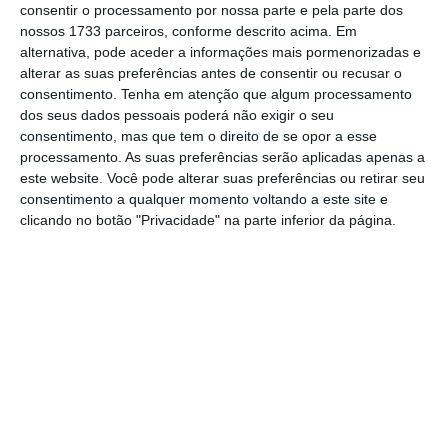
consentir o processamento por nossa parte e pela parte dos
nossos 1733 parceiros, conforme descrito acima. Em
alternativa, pode aceder a informações mais pormenorizadas e
Luiz de Mello, diretor de estudos da OCDE
alterar as suas preferências antes de consentir ou recusar o
Hugo Amaral/ECO
consentimento.
Tenha em atenção que algum processamento
dos seus dados pessoais poderá não exigir o seu
No relatório, a organização identifica a baixa
consentimento, mas que tem o direito de se opor a esse
processamento. As suas preferências serão aplicadas apenas a
cobertura de seguros para riscos relacionados
este website. Você pode alterar suas preferências ou retirar seu
com o clima, como inundações e incêndios
consentimento a qualquer momento voltando a este site e
florestais e assinala que os mecanismos de
clicando no botão "Privacidade" na parte inferior da página.
partilha de riscos público-privados são
fragmentados e carecem de uma estrutura
formal.
Deste modo, p
ara a OCDE estabelecer um
mecanismo formal de partilha de riscos
público-privado, por exemplo, “tornando
obrigatório o seguro de propriedade contra