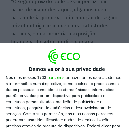
“O seguro privado pode desempenhar um
papel de maior destaque. Julgamos que o
país poderia ponderar a introdução do seguro
privado obrigatório, que cubra catástrofes
naturais, o que reduziria a exposição
financeira do setor público e criaria
incentivos mais fortes para prevenir danos”,
disse Luiz de Mello.
Damos valor à sua privacidade
Nós e os nossos 1733
parceiros
armazenamos e/ou acedemos
a informações num dispositivo, como cookies, e processamos
dados pessoais, como identificadores únicos e informações
padrão enviadas por um dispositivo para publicidade e
conteúdos personalizados, medição de publicidade e
conteúdos, pesquisa de audiências e desenvolvimento de
serviços.
Com a sua permissão, nós e os nossos parceiros
poderemos usar identificação e dados de geolocalização
precisos através da procura de dispositivos. Poderá clicar para