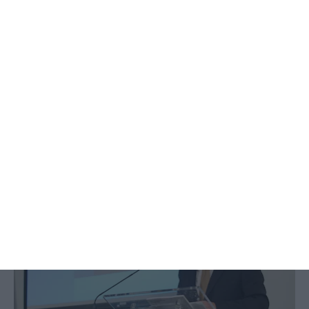
OCDE recomenda limitação gradual
das reformas antecipadas
Ânia Ataíde,
6 Janeiro 2026