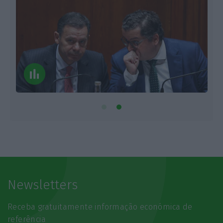
Newsletters
Receba gratuitamente informação económica de
referência