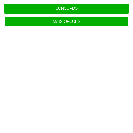
relatório vai sair da gaveta.
CONCORDO
MAIS OPÇÕES
Pedro Sousa Carvalho
Diretor Executivo
https://eco.sapo.pt/opiniao/a-amizade-entre-joao-galamba-e-carlos-costa/
Copiar
Assine o ECO Premium
No momento em que a informação é mais