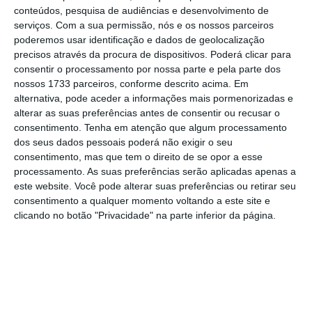
repatriamento de capitais) impedia, tal como a lei
conteúdos, pesquisa de audiências e desenvolvimento de
determinava na altura, que se agisse criminal ou
serviços.
Com a sua permissão, nós e os nossos parceiros
poderemos usar identificação e dados de geolocalização
contraordenacional contra o então presidente do
precisos através da procura de dispositivos. Poderá clicar para
BES.
consentir o processamento por nossa parte e pela parte dos
nossos 1733 parceiros, conforme descrito acima. Em
alternativa, pode aceder a informações mais pormenorizadas e
A audição ia a meio, chega a vez de João Galamba,
alterar as suas preferências antes de consentir ou recusar o
e o deputado do PS, bem preparado, pergunta a
consentimento.
Tenha em atenção que algum processamento
Carlos Costa.
dos seus dados pessoais poderá não exigir o seu
consentimento, mas que tem o direito de se opor a esse
processamento. As suas preferências serão aplicadas apenas a
João Galamba
: “A retirada de idoneidade
este website. Você pode alterar suas preferências ou retirar seu
pressupõe um processo contraordenacional?”
consentimento a qualquer momento voltando a este site e
clicando no botão "Privacidade" na parte inferior da página.
[Carlos Costa faz um ar embaraçado e responde]
Carlos Costa
: “Pressupõe um processo com
audição da pessoa em causa”.