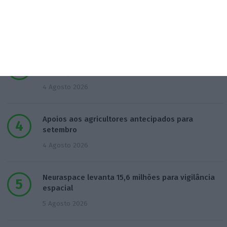
Mau tempo: Governo autoriza quase 80 M€ para IP
fazer obras
3 Agosto 2026
Só Madeira pesa mais no Estado que a garantia à
habitação
4 Agosto 2026
Apoios aos agricultores antecipados para
setembro
4 Agosto 2026
Neuraspace levanta 15,6 milhões para vigilância
espacial
5 Agosto 2026