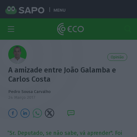
MENU
Opinião
A amizade entre João Galamba e
Carlos Costa
Pedro Sousa Carvalho
24 Março 2017
“Sr. Deputado, se não sabe, vá aprender". Foi