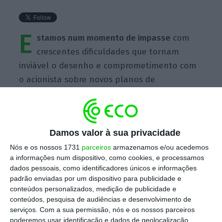
E
stamos num momento de impasse
com
crescentes dificuldades que tornam
inviável o desenho e comprometimento com
o acionista sobre novos planos de
investimento nesta área.
Damos valor à sua privacidade
Nós e os nossos 1731
parceiros
armazenamos e/ou acedemos
a informações num dispositivo, como cookies, e processamos
https://eco.sapo.pt/quote/mario-vaz-estamos-num-momento-de-impasse-com-crescentes-dificuldades-que-tornam/
Copiar
dados pessoais, como identificadores únicos e informações
padrão enviadas por um dispositivo para publicidade e
conteúdos personalizados, medição de publicidade e
conteúdos, pesquisa de audiências e desenvolvimento de
Assine o ECO Premium
serviços.
Com a sua permissão, nós e os nossos parceiros
poderemos usar identificação e dados de geolocalização