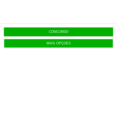
“O ESG morreu, longa vida ao ESG”
7:05
CONCORDO
Irão anuncia possível acordo com Omã em Ormuz
2 Agosto 2026
MAIS OPÇÕES
SRS Legal assessora Grupo Finançor na compra da
EMATER
3 Agosto 2026
IA: Europa quer tornar-se competitiva e reduzir
dependência
4 Agosto 2026