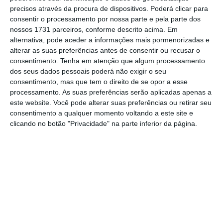
precisos através da procura de dispositivos. Poderá clicar para
No momento em que a informação é
consentir o processamento por nossa parte e pela parte dos
mais importante do que nunca, apoie
nossos 1731 parceiros, conforme descrito acima. Em
o jornalismo independente e rigoroso.
alternativa, pode aceder a informações mais pormenorizadas e
alterar as suas preferências antes de consentir ou recusar o
consentimento.
Tenha em atenção que algum processamento
De que forma? Assine o ECO Premium e
dos seus dados pessoais poderá não exigir o seu
tenha acesso a notícias exclusivas, à
consentimento, mas que tem o direito de se opor a esse
processamento. As suas preferências serão aplicadas apenas a
opinião que conta, às reportagens e
este website. Você pode alterar suas preferências ou retirar seu
especiais que mostram o outro lado da
consentimento a qualquer momento voltando a este site e
história.
clicando no botão "Privacidade" na parte inferior da página.
Esta assinatura é uma forma de apoiar
o ECO e os seus jornalistas. A nossa
contrapartida é o jornalismo
independente, rigoroso e credível.