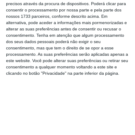
precisos através da procura de dispositivos. Poderá clicar para
consentir o processamento por nossa parte e pela parte dos
Mas isso não foi suficiente para poupar
nossos 1733 parceiros, conforme descrito acima. Em
Rogers a um grande escrutínio público, com
alternativa, pode aceder a informações mais pormenorizadas e
algumas publicações a referirem que se
alterar as suas preferências antes de consentir ou recusar o
consentimento.
Tenha em atenção que algum processamento
discutia a substituição do diplomata mais
dos seus dados pessoais poderá não exigir o seu
cedo, antes do fim do seu mandato em
consentimento, mas que tem o direito de se opor a esse
novembro. A demissão não surge, assim, como
processamento. As suas preferências serão aplicadas apenas a
este website. Você pode alterar suas preferências ou retirar seu
uma surpresa no seio do Executivo britânico,
consentimento a qualquer momento voltando a este site e
disse ao
The Guardian
fonte do Governo.
clicando no botão "Privacidade" na parte inferior da página.
O embaixador “não escondia propriamente o
facto de não estar comprometido de alma e
coração com o Brexit”, disse o deputado
conservador Dominic Raab. “E ele ia sair no
outono de qualquer forma. Faz sentido
colocar agora um embaixador que