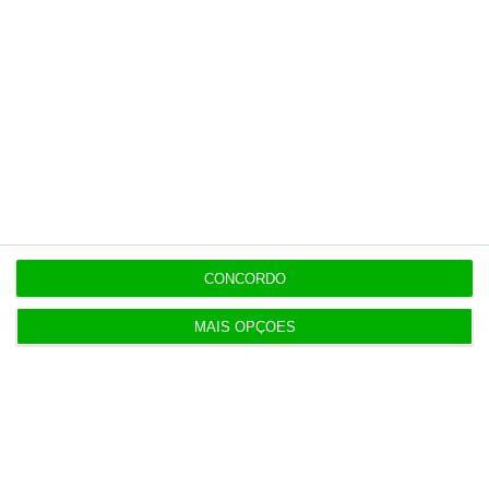
20:31
Jerónimo Martins fecha 200 lojas na Colômbia
após sismo
19:27
Chega questiona Governo sobre compra de
fragatas
18:53
Portugal entre países com maior subida do preços
CONCORDO
das casas
MAIS OPÇÕES
18:36
Preço do gás a aquecer. Guerra e armazenamento
inflamam