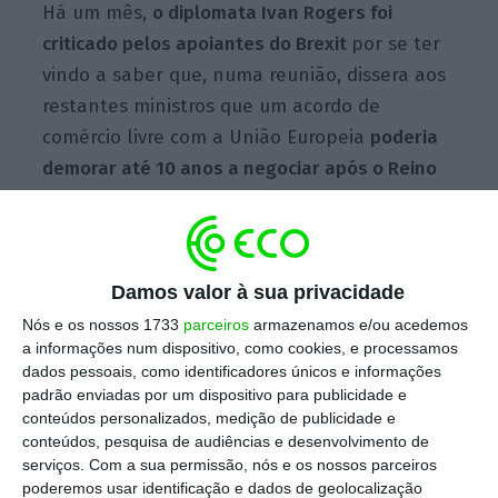
Há um mês,
o diplomata Ivan Rogers foi
criticado pelos apoiantes do Brexit
por se ter
vindo a saber que, numa reunião, dissera aos
restantes ministros que um acordo de
comércio livre com a União Europeia
poderia
demorar até 10 anos a negociar após o Reino
Unido sair da UE.
Segundo o gabinete da
primeira-ministra, Ivan Rogers não estava a
dar a sua opinião nessa reunião, mas sim a
Damos valor à sua privacidade
partilhar a perspetiva de outros diplomatas
europeus com quem falara.
Nós e os nossos 1733
parceiros
armazenamos e/ou acedemos
a informações num dispositivo, como cookies, e processamos
dados pessoais, como identificadores únicos e informações
padrão enviadas por um dispositivo para publicidade e
conteúdos personalizados, medição de publicidade e
Reino Unido pós-Brexit: mais pobre e desigual
conteúdos, pesquisa de audiências e desenvolvimento de
Ler Mais
serviços.
Com a sua permissão, nós e os nossos parceiros
poderemos usar identificação e dados de geolocalização