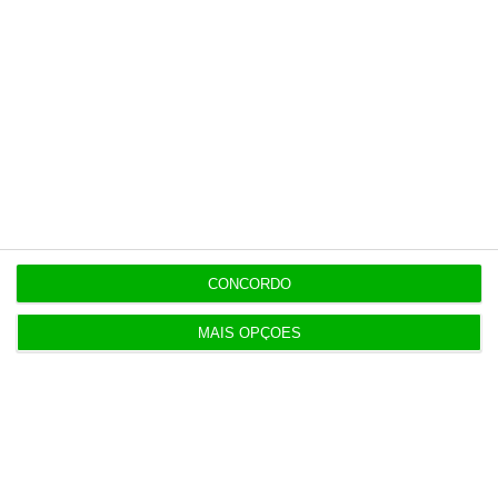
Assine já
Veja todos os planos
Últimas
CONCORDO
MAIS OPÇÕES
15:17
Polícia espanhola já pede passaporte a viajantes
de Itália
14:22
Honda HR-V: a razão vence a moda no trânsito e