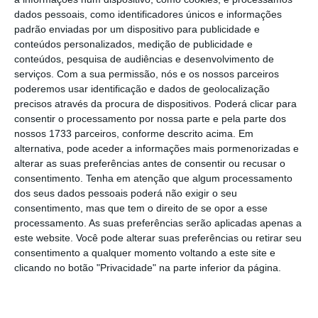
dados pessoais, como identificadores únicos e informações
padrão enviadas por um dispositivo para publicidade e
conteúdos personalizados, medição de publicidade e
Juncker avisa May que “não há espaço para
conteúdos, pesquisa de audiências e desenvolvimento de
renegociação”
serviços.
Com a sua permissão, nós e os nossos parceiros
Ler Mais
poderemos usar identificação e dados de geolocalização
precisos através da procura de dispositivos. Poderá clicar para
consentir o processamento por nossa parte e pela parte dos
Se a moção de censura for chumbada, a
nossos 1733 parceiros, conforme descrito acima. Em
liderança de May fica reforçada e não pode
alternativa, pode aceder a informações mais pormenorizadas e
alterar as suas preferências antes de consentir ou recusar o
voltar a ser posta em causa no espaço de um
consentimento.
Tenha em atenção que algum processamento
ano
, dando à primeira-ministra mais
dos seus dados pessoais poderá não exigir o seu
confiança para fechar o acordo do Brexit e
consentimento, mas que tem o direito de se opor a esse
processamento. As suas preferências serão aplicadas apenas a
conduzir o Reino Unido até à porta de saída
este website. Você pode alterar suas preferências ou retirar seu
do bloco europeu.
Mas, se for aprovada, May é
consentimento a qualquer momento voltando a este site e
obrigada a demitir-se
e começa o processo
clicando no botão "Privacidade" na parte inferior da página.
para escolher um novo chefe para o Governo.