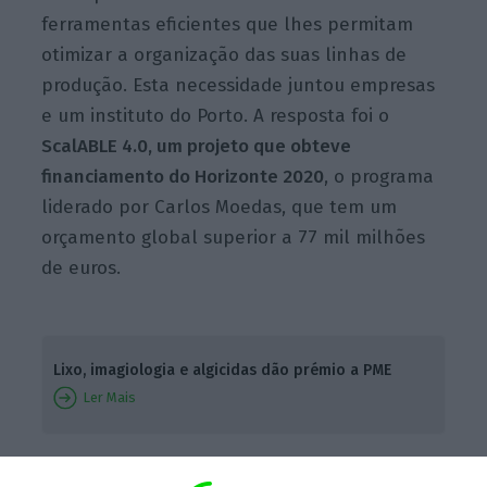
ferramentas eficientes que lhes permitam
otimizar a organização das suas linhas de
produção. Esta necessidade juntou empresas
e um instituto do Porto. A resposta foi o
ScalABLE 4.0, um projeto que obteve
financiamento do Horizonte 2020
, o programa
liderado por Carlos Moedas, que tem um
orçamento global superior a 77 mil milhões
de euros.
Lixo, imagiologia e algicidas dão prémio a PME
Ler Mais
Simoldes Plásticos
, Critical Manufacturing e