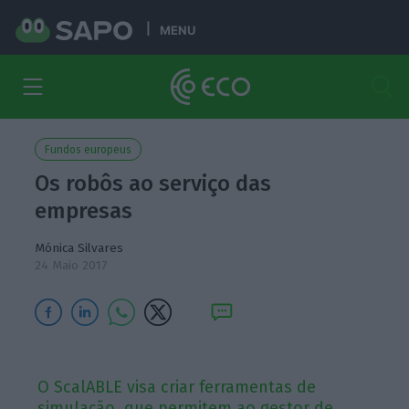
MENU
Fundos europeus
Os robôs ao serviço das
empresas
Mónica Silvares
24 Maio 2017
O ScalABLE visa criar ferramentas de
simulação, que permitem ao gestor de