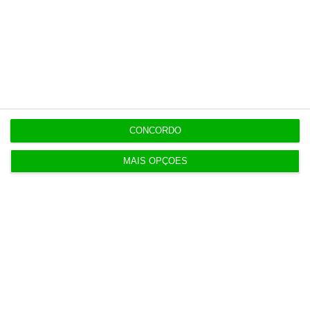
De que forma? Assine o ECO Premium e
tenha acesso a notícias exclusivas, à
opinião que conta, às reportagens e
especiais que mostram o outro lado da
história.
CONCORDO
Esta assinatura é uma forma de apoiar
MAIS OPÇÕES
o ECO e os seus jornalistas. A nossa
contrapartida é o jornalismo
independente, rigoroso e credível.
Assine já
Veja todos os planos