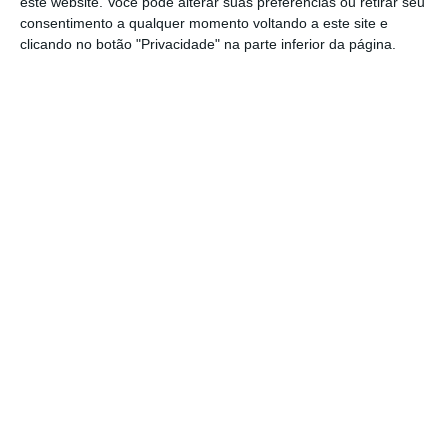
este website. Você pode alterar suas preferências ou retirar seu
consentimento a qualquer momento voltando a este site e
clicando no botão "Privacidade" na parte inferior da página.
O projeto tem implícito um investimento de
quatro milhões de euros, sendo que o apoio
do Horizonte 2020 é de 3,99 milhões euros. As
entidades que recebem as maiores fatias são:
INESC TEC — 857,62 mil euros
Grupo PSA — 784,55 mil euros
Universidade de Aalborg — 713,75 mil
euros
Fraunhofer IPA — 690 mil euros