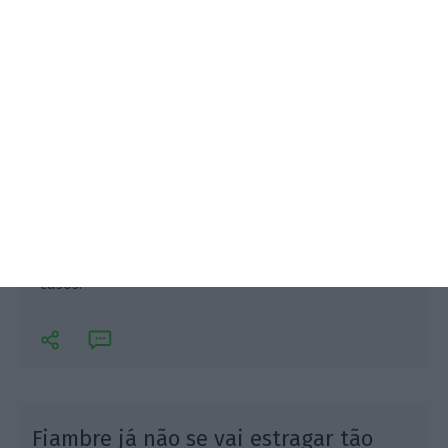
Sem inovação não há sucesso. Este parece ser o
lema das empresas que vão estar reunidas no 14.º
Encontro Nacional de Inovação promovido pela
COTEC esta terça-feira. O ECO dá-lhe a conhecer três
casos.
Fiambre já não se vai estragar tão