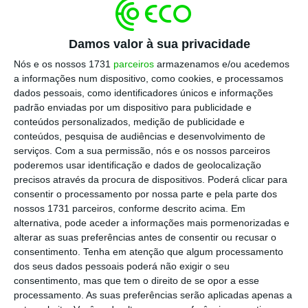
Sarkkis Robotics, o grupo francês PSA (que
detêm a Peugeot e a Citroën), o Fraunhofer
Damos valor à sua privacidade
IPA, o Instituto de Engenharia de Sistemas e
Nós e os nossos 1731
parceiros
armazenamos e/ou acedemos
Computadores, Tecnologia e Ciência (INESC
a informações num dispositivo, como cookies, e processamos
TEC) e a Universidade de Aalborg, na
dados pessoais, como identificadores únicos e informações
padrão enviadas por um dispositivo para publicidade e
Dinamarca, são as entidades envolvidas no
conteúdos personalizados, medição de publicidade e
projeto que tem por objetivo coordenar um
conteúdos, pesquisa de audiências e desenvolvimento de
projeto europeu para adequar a automação
serviços.
Com a sua permissão, nós e os nossos parceiros
poderemos usar identificação e dados de geolocalização
de empresas em função do ciclo de vida dos
precisos através da procura de dispositivos. Poderá clicar para
seus produtos, através da integração de robôs
consentir o processamento por nossa parte e pela parte dos
e gestão de produção, criando assim fábricas
nossos 1731 parceiros, conforme descrito acima. Em
alternativa, pode aceder a informações mais pormenorizadas e
“altamente flexíveis”.
alterar as suas preferências antes de consentir ou recusar o
consentimento.
Tenha em atenção que algum processamento
dos seus dados pessoais poderá não exigir o seu
Carlos Moedas
consentimento, mas que tem o direito de se opor a esse
Ver Perfil
processamento. As suas preferências serão aplicadas apenas a