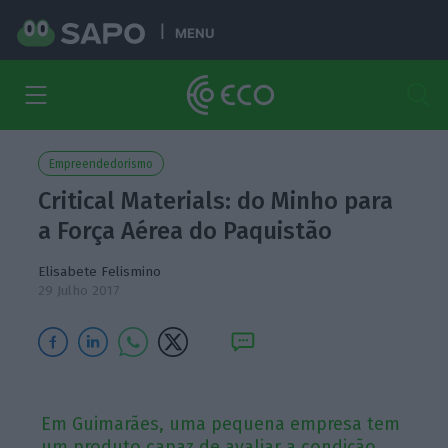
MENU
Empreendedorismo
Critical Materials: do Minho para
a Força Aérea do Paquistão
Elisabete Felismino
29 Julho 2017
Em Guimarães, uma pequena empresa tem
um produto capaz de avaliar a condição