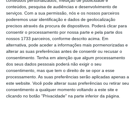
conteúdos personalizados, medição de publicidade e
Gustavo Rodrigues Dias
conteúdos, pesquisa de audiências e desenvolvimento de
Ceo da Critical Materials
serviços.
Com a sua permissão, nós e os nossos parceiros
poderemos usar identificação e dados de geolocalização
A entrada da Critical
precisos através da procura de dispositivos. Poderá clicar para
consentir o processamento por nossa parte e pela parte dos
Software
nossos 1733 parceiros, conforme descrito acima. Em
alternativa, pode aceder a informações mais pormenorizadas e
alterar as suas preferências antes de consentir ou recusar o
A empresa que nasceu oficialmente em 2009,
consentimento.
Tenha em atenção que algum processamento
resulta da transferência de conhecimento
dos seus dados pessoais poderá não exigir o seu
consentimento, mas que tem o direito de se opor a esse
tecnológico a partir da Universidade do
processamento. As suas preferências serão aplicadas apenas a
Minho. Gustavo Rodrigues Dias e Júlio Viana,
este website. Você pode alterar suas preferências ou retirar seu
os sócios fundadores da empresa, estavam
consentimento a qualquer momento voltando a este site e
clicando no botão "Privacidade" na parte inferior da página.
ligados à Universidade do Minho onde eram
professores e investigadores. Associado a essa
atividade, os dois sócios eram consultores de
materiais aeronáuticos na aplicação de novos
materiais e novas estruturas. E foi durante