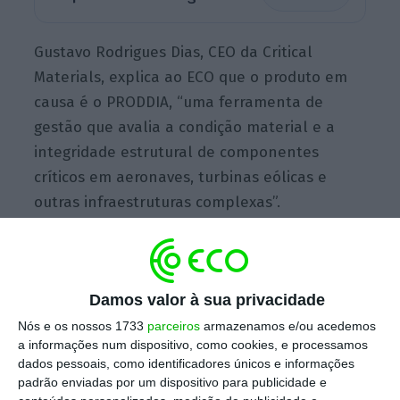
Gustavo Rodrigues Dias, CEO da Critical
Materials, explica ao ECO que o produto em
causa é o PRODDIA, “uma ferramenta de
gestão que avalia a condição material e a
integridade estrutural de componentes
críticos em aeronaves, turbinas eólicas e
outras infraestruturas complexas”.
"Uma ferramenta de gestão que
Damos valor à sua privacidade
avalia a condição material e a
integridade estrutural de
Nós e os nossos 1733
parceiros
armazenamos e/ou acedemos
a informações num dispositivo, como cookies, e processamos
componentes críticos em aeronaves,
dados pessoais, como identificadores únicos e informações
turbinas eólicas e outras
padrão enviadas por um dispositivo para publicidade e
infraestruturas complexas.”