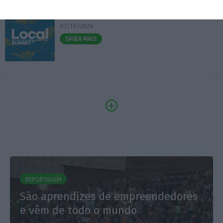
3.º Local Summit
07/10/2026
SAIBA MAIS
REPORTAGEM
São aprendizes de empreendedores
e vêm de todo o mundo