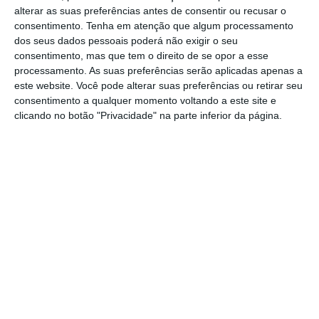
dedutível à coleta do IRS, mediante fatura e
alterar as suas preferências antes de consentir ou recusar o
até um total de 250 euros.
consentimento.
Tenha em atenção que algum processamento
dos seus dados pessoais poderá não exigir o seu
consentimento, mas que tem o direito de se opor a esse
Ter 501 carros sem ter nenhum e um telemóvel
processamento. As suas preferências serão aplicadas apenas a
como chave
este website. Você pode alterar suas preferências ou retirar seu
Ler Mais
consentimento a qualquer momento voltando a este site e
clicando no botão "Privacidade" na parte inferior da página.
Segundo a proposta de preliminar, o Governo
pretende “alargar a dedução à coleta,
prevista no n.º 3 do artigo 78.º-F, ao IVA
suportado com a aquisição de serviços de
mobilidade na modalidade de ‘sharing’, como
sejam o ‘bike sharing’ e ‘car sharing’,
prestados por entidades com o CAE
apropriado”.