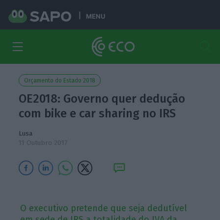
MENU
Orçamento do Estado 2018
OE2018: Governo quer dedução
com bike e car sharing no IRS
Lusa
11 Outubro 2017
O executivo pretende que seja dedutível
em sede de IRS a totalidade do IVA da