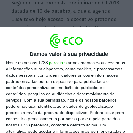
Segundo uma proposta preliminar do OE2018
datada de 10 de outubro, a que a agência
Lusa teve hoje acesso, o executivo pretende
que seja dedutível em sede de IRS (Imposto
sobre o Rendimento sobre pessoas
Singulares) a totalidade do IVA (Imposto
sobre o Valor Acrescentado) da aquisição de
Damos valor à sua privacidade
serviços de mobilidade partilhada
(‘bike
Nós e os nossos 1733
parceiros
armazenamos e/ou acedemos
sharing’ e ‘car sharing’).
a informações num dispositivo, como cookies, e processamos
dados pessoais, como identificadores únicos e informações
padrão enviadas por um dispositivo para publicidade e
conteúdos personalizados, medição de publicidade e
Recorde-se que, com o Orçamento do Estado
conteúdos, pesquisa de audiências e desenvolvimento de
para 2017, ficou definido que a totalidade do
serviços.
Com a sua permissão, nós e os nossos parceiros
poderemos usar identificação e dados de geolocalização
IVA suportado por qualquer membro do
precisos através da procura de dispositivos. Poderá clicar para
agregado familiar com a aquisição de passes
consentir o processamento por nossa parte e pela parte dos
mensais de transportes públicos coletivos é
nossos 1733 parceiros, conforme descrito acima. Em
alternativa, pode aceder a informações mais pormenorizadas e