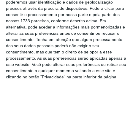
poderemos usar identificação e dados de geolocalização
precisos através da procura de dispositivos. Poderá clicar para
consentir o processamento por nossa parte e pela parte dos
“Este é o
draft
de RCM [resolução de conselho
nossos 1733 parceiros, conforme descrito acima. Em
de ministros] que propusemos ao Governo. Sei
alternativa, pode aceder a informações mais pormenorizadas e
alterar as suas preferências antes de consentir ou recusar o
que o Dr. Miguel Barreto e o Dr. Rui Cartaxo
consentimento.
Tenha em atenção que algum processamento
estão a fazer-lhe alguns ajustes formais”
, lê-
dos seus dados pessoais poderá não exigir o seu
se no email enviado, de acordo com o
consentimento, mas que tem o direito de se opor a esse
processamento. As suas preferências serão aplicadas apenas a
Expresso
. Miguel Barreto era, à altura, diretor-
este website. Você pode alterar suas preferências ou retirar seu
geral de energia e Rui Cartaxo era assessor
consentimento a qualquer momento voltando a este site e
do ministro da Economia de então, Manuel
clicando no botão "Privacidade" na parte inferior da página.
Pinho.
Manso Neto terá ainda enviado um email a
António Castro Guerra, secretário de Estado
da Indústria na altura, onde se lê, segundo o
jornal:
“Estimado Sr. Professor, como