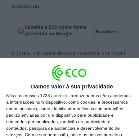
trabalhado
.
Escolha o ECO como fonte
›
Escolher
preferida no Google
O jornal dá conta de uma conversa por email
entre João Manso Neto, atual líder da EDP
Renováveis, e António Mexia, atual líder da
EDP. Nela,
Manso Neto submete a Mexia um
Damos valor à sua privacidade
draft
da medida que terá sido, depois,
Nós e os nossos 1733
parceiros
armazenamos e/ou acedemos
proposta ao Governo de José Sócrates
.
a informações num dispositivo, como cookies, e processamos
dados pessoais, como identificadores únicos e informações
padrão enviadas por um dispositivo para publicidade e
conteúdos personalizados, medição de publicidade e
CMEC: O que são e como se voltaram contra a EDP
conteúdos, pesquisa de audiências e desenvolvimento de
Ler Mais
serviços.
Com a sua permissão, nós e os nossos parceiros