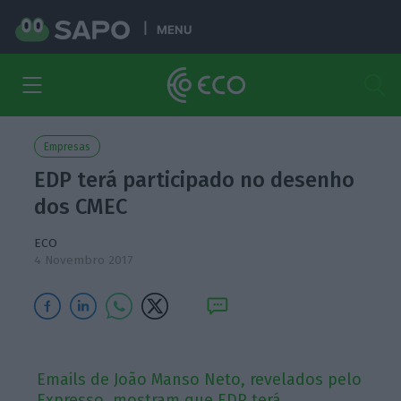
MENU
Empresas
EDP terá participado no desenho
dos CMEC
ECO
4 Novembro 2017
Emails de João Manso Neto, revelados pelo
Expresso, mostram que EDP terá