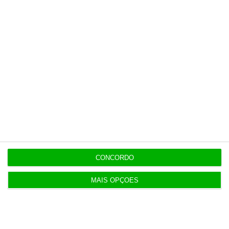
ENTREVISTA
8 Agosto 2026
“Já todos interagimos com bots maus e bons. Mais
maus do que bons”
8 Agosto 2026
Polícia espanhola já pede passaporte a viajantes
de Itália
8 Agosto 2026
Honda HR-V: a razão vence a moda no trânsito e
nas férias
CONCORDO
MAIS OPÇÕES
8 Agosto 2026
Eclipse. Dos óculos grátis aos telescópios de 12
mil euros