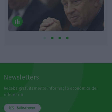
Newsletters
Receba gratuitamente informação económica de
referência
Subscrever