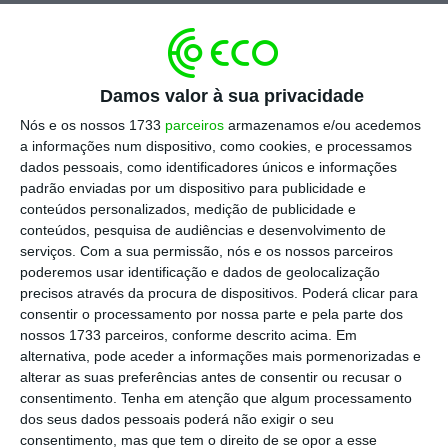
Estes índices investem apenas em títulos de
dívida com pouco risco. Só podem comprar
obrigações dos Governos que apresentem um
Damos valor à sua privacidade
rating
de qualidade atribuído pelas agências
de notação financeira de referência. Por esta
Nós e os nossos 1733
parceiros
armazenamos e/ou acedemos
a informações num dispositivo, como cookies, e processamos
razão, Portugal esteve de fora do radar desde
dados pessoais, como identificadores únicos e informações
a crise da dívida soberana. Esse cenário vai
padrão enviadas por um dispositivo para publicidade e
mudar já no final do mês com a melhoria da
conteúdos personalizados, medição de publicidade e
conteúdos, pesquisa de audiências e desenvolvimento de
notação de crédito dada pela Fitch.
serviços.
Com a sua permissão, nós e os nossos parceiros
poderemos usar identificação e dados de geolocalização
precisos através da procura de dispositivos. Poderá clicar para
consentir o processamento por nossa parte e pela parte dos
Cristina Casalinho
nossos 1733 parceiros, conforme descrito acima. Em
Mais notícias sobre a líder do IGCP
alternativa, pode aceder a informações mais pormenorizadas e
Ver Perfil
alterar as suas preferências antes de consentir ou recusar o
consentimento.
Tenha em atenção que algum processamento
dos seus dados pessoais poderá não exigir o seu
É esse o caso do
Bank of America Merril Lynch
consentimento, mas que tem o direito de se opor a esse