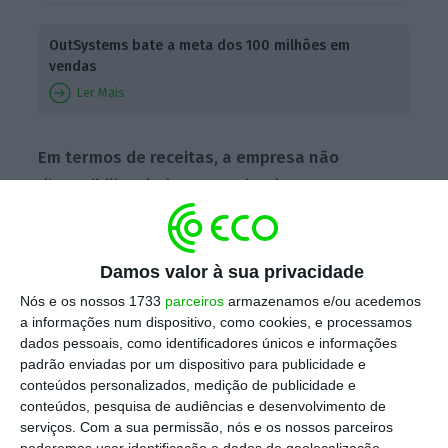
OutSystems bate a meta dos 100 milhões em
vendas
Ler Mais
Em termos de receitas, a empresa não
disponibiliza dados, anunciando apenas que
cresceu 63% no último ano.
A empresa
anunciara, em janeiro de 2017, que tinha
superado a barreira dos 100 milhões de
Damos valor à sua privacidade
dólares (cerca de 80,51 milhões de euros, ao
Nós e os nossos 1733
parceiros
armazenamos e/ou acedemos
a informações num dispositivo, como cookies, e processamos
câmbio atual) em vendas.
dados pessoais, como identificadores únicos e informações
padrão enviadas por um dispositivo para publicidade e
conteúdos personalizados, medição de publicidade e
Paulo Rosado, CEO da OutSystems, adianta
conteúdos, pesquisa de audiências e desenvolvimento de
em comunicado que “os nossos clientes estão
serviços.
Com a sua permissão, nós e os nossos parceiros