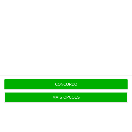
12:09
Montenegro: Auditoria à PJ é para “tirar a limpo”
dúvidas
11:55
Onda de calor na Europa provoca prejuízos
económicos recorde
11:35
CONCORDO
“Não está em causa a averiguação política” a Luís
Neves
MAIS OPÇÕES
11:32
Custo para construir uma casa nova aumenta
7,2%