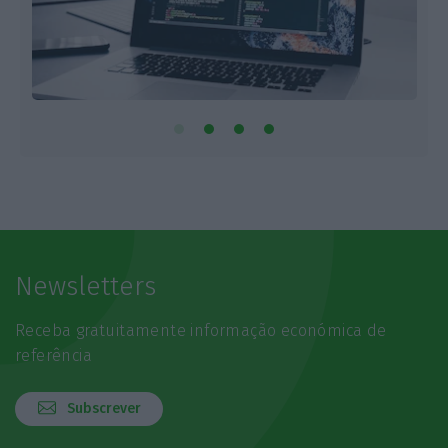
Newsletters
Receba gratuitamente informação económica de
referência
Subscrever