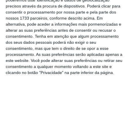
poderemos usar identificação e dados de geolocalização
a acelerar as suas iniciativas de
precisos através da procura de dispositivos. Poderá clicar para
transformação digital com a nossa
consentir o processamento por nossa parte e pela parte dos
plataforma
low-code
. Este sucesso está a
nossos 1733 parceiros, conforme descrito acima. Em
alternativa, pode aceder a informações mais pormenorizadas e
fomentar uma elevada procura das principais
alterar as suas preferências antes de consentir ou recusar o
indústrias em todo o mundo”.
consentimento.
Tenha em atenção que algum processamento
dos seus dados pessoais poderá não exigir o seu
consentimento, mas que tem o direito de se opor a esse
A empresa que desenvolve plataformas
low-
processamento. As suas preferências serão aplicadas apenas a
code
para aplicações empresariais, destaca
este website. Você pode alterar suas preferências ou retirar seu
mesmo a Logitech, um cliente que substituiu
consentimento a qualquer momento voltando a este site e
clicando no botão "Privacidade" na parte inferior da página.
mais de 80 aplicações Lotus Note em 18
meses, com sucesso, com a ajuda da sua
plataforma. Ainda na senda dos bons
exemplos, a OutSystems destaca a Deloitte e
a Prudential que, numa conferência,
demonstraram as capacidades da tecnologia
da empresa portuguesa, tendo apresentado