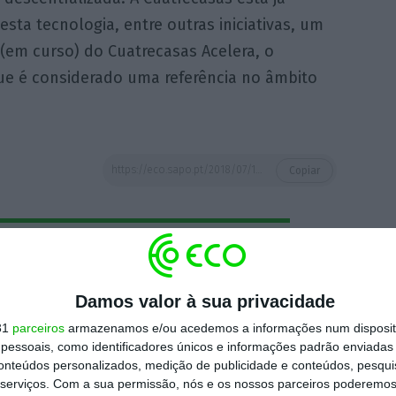
esta tecnologia, entre outras iniciativas, um
o (em curso) do Cuatrecasas Acelera, o
ue é considerado uma referência no âmbito
https://eco.sapo.pt/2018/07/19/cuatrecasas-marca-presenca-no-legalize-blockchain/
Copiar
 ECO Premium
Damos valor à sua privacidade
mação é mais importante do que
31
parceiros
armazenamos e/ou acedemos a informações num dispositi
dependente e rigoroso.
essoais, como identificadores únicos e informações padrão enviadas 
conteúdos personalizados, medição de publicidade e conteúdos, pesqui
serviços.
Com a sua permissão, nós e os nossos parceiros poderemos 
Premium e tenha acesso a notícias