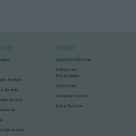
lorar
Sobre
dades
Estatuto Editorial
a
Política de
Privacidade
ado do mês
Contactos
io do mês
Comprar revista
dade do mês
Ficha Técnica
olhas de…
o
st Advocatus