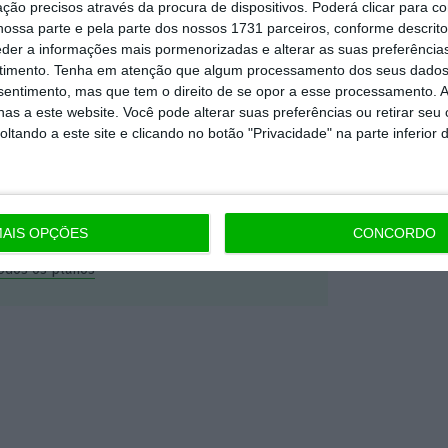
ção precisos através da procura de dispositivos. Poderá clicar para co
nta, às reportagens e especiais que
ossa parte e pela parte dos nossos 1731 parceiros, conforme descrit
ória.
eder a informações mais pormenorizadas e alterar as suas preferência
timento.
Tenha em atenção que algum processamento dos seus dados
nsentimento, mas que tem o direito de se opor a esse processamento. A
 de apoiar o ECO e os seus
as a este website. Você pode alterar suas preferências ou retirar seu
artida é o jornalismo independente,
tando a este site e clicando no botão "Privacidade" na parte inferior 
Assine já
AIS OPÇÕES
CONCORDO
todos os planos