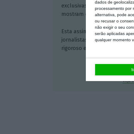
dados de geolocaliza
exclusivas, à opinião que co
processamento por n
mostram o outro lado da hist
alternativa, pode ac
ou recusar o consen
não exigir o seu co
Esta assinatura é uma forma
serão aplicadas apen
jornalistas. A nossa contrap
qualquer momento vol
rigoroso e credível.
M
Veja 