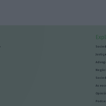
Exp
o
Socie
Justiç
Advog
Negóc
Socie
As esc
Opiniã
Podca