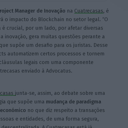
Project Manager de Inovação
na
Cuatrecasas
, é
á o impacto do Blockchain no setor legal. “O
é crucial, por um lado, por afetar diversas
 a inovação, gera muitas questões perante a
 que supõe um desafio para os juristas. Desse
cts automatizem certos processos e tornem
s cláusulas legais com uma componente
trecasas enviado à Advocatus.
casas j
unta-se, assim, ao debate sobre uma
gia que supõe uma
mudança de paradigma
e económico
no que diz respeito a transações
essoas e entidades, de uma forma segura,
 descentralizada. A Cuatrecasas está já