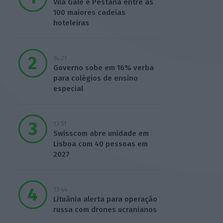
Vila Galé e Pestana entre as
100 maiores cadeias
hoteleiras
14:21
Governo sobe em 16% verba
para colégios de ensino
especial
13:51
Swisscom abre unidade em
Lisboa com 40 pessoas em
2027
13:44
Lituânia alerta para operação
russa com drones ucranianos