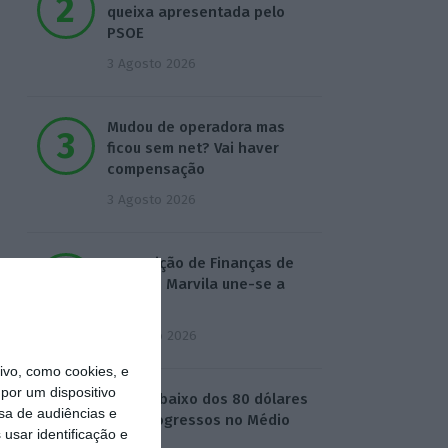
queixa apresentada pelo
PSOE
3 Agosto 2026
Mudou de operadora mas
ficou sem net? Vai haver
compensação
3 Agosto 2026
Repartição de Finanças de
Beato e Marvila une-se a
Olivais
4 Agosto 2026
vo, como cookies, e
por um dispositivo
Brent abaixo dos 80 dólares
sa de audiências e
com progressos no Médio
usar identificação e
Oriente