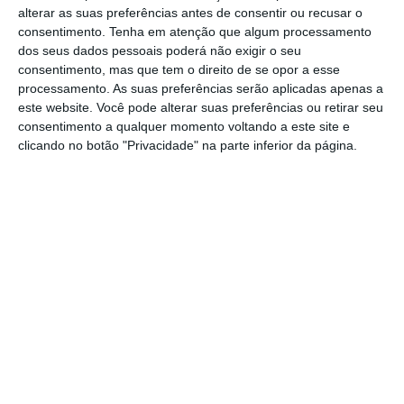
alterar as suas preferências antes de consentir ou recusar o
consentimento.
Tenha em atenção que algum processamento
“
É, por isso, expectável que a rede acomode as
dos seus dados pessoais poderá não exigir o seu
consentimento, mas que tem o direito de se opor a esse
exigências deste segundo confinamento, caso
processamento. As suas preferências serão aplicadas apenas a
os padrões de consumo dos portugueses não
este website. Você pode alterar suas preferências ou retirar seu
se alterem de forma totalmente inesperada
“,
consentimento a qualquer momento voltando a este site e
clicando no botão "Privacidade" na parte inferior da página.
considerou fonte oficial da Vodafone
Portugal.
O decreto que regula o novo estado de
emergência prevê novamente, à semelhança
do que tinha acontecido em março, que
as
operadoras de telecomunicações possam
durante este período limitar ou inibir serviços
audiovisuais
de videoclube, plataformas de
vídeo, como é o caso da Netflix, e jogos
‘online’ para preservar a integridade e