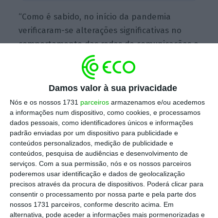
“Como é sabido, no início da pandemia
verificaram-se alterações significativas no
comportamento das redes de comunicações e
a da Vodafone Portugal não foi exceção, com
aumento de volumes de tráfego expressivos,
quer na rede fixa, quer na rede móvel
“, disse a
Damos valor à sua privacidade
mesma fonte, quando questionada pela Lusa
Nós e os nossos 1731
parceiros
armazenamos e/ou acedemos
sobre o tema.
a informações num dispositivo, como cookies, e processamos
dados pessoais, como identificadores únicos e informações
padrão enviadas por um dispositivo para publicidade e
conteúdos personalizados, medição de publicidade e
“A monitorização, aumento de capacidade e
conteúdos, pesquisa de audiências e desenvolvimento de
adoção de medidas de otimização das redes é
serviços.
Com a sua permissão, nós e os nossos parceiros
poderemos usar identificação e dados de geolocalização
uma prática constante na Vodafone, tendo
precisos através da procura de dispositivos. Poderá clicar para
sido reforçada num trabalho contínuo desde
consentir o processamento por nossa parte e pela parte dos
a altura do primeiro confinamento, em março
nossos 1731 parceiros, conforme descrito acima. Em
alternativa, pode aceder a informações mais pormenorizadas e
2020”, prosseguiu a operadora.